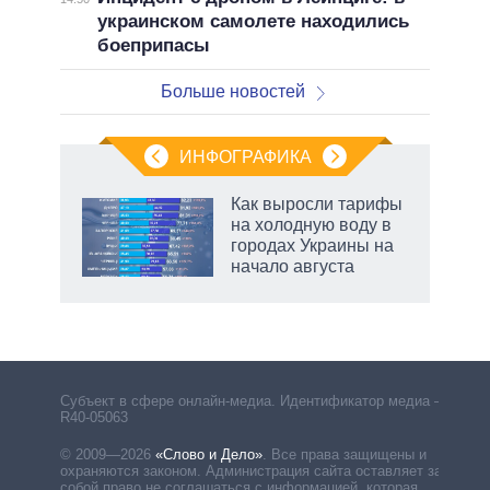
украинском самолете находились
боеприпасы
Больше новостей
ИНФОГРАФИКА
еля
Как выросли тарифы
на холодную воду в
городах Украины на
начало августа
Субъект в сфере онлайн-медиа. Идентификатор медиа –
R40-05063
© 2009—2026
«Слово и Дело»
.
Все права защищены и
охраняются законом. Администрация сайта оставляет за
собой право не соглашаться с информацией, которая