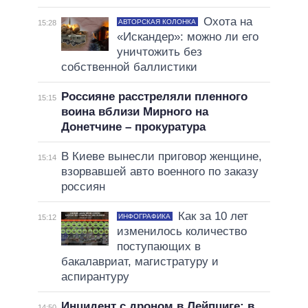
Охота на
АВТОРСКАЯ КОЛОНКА
15:28
«Искандер»: можно ли его
уничтожить без
собственной баллистики
Россияне расстреляли пленного
15:15
воина вблизи Мирного на
Донетчине – прокуратура
В Киеве вынесли приговор женщине,
15:14
взорвавшей авто военного по заказу
россиян
Как за 10 лет
ИНФОГРАФИКА
15:12
изменилось количество
поступающих в
бакалавриат, магистратуру и
аспирантуру
Инцидент с дроном в Лейпциге: в
14:50