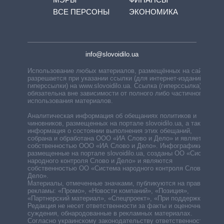
ВСЕ ПЕРСОНЫ
ЭКОНОМИКА
info@slovoidilo.ua
Использование любых материалов, размещённых на сайте,
разрешается при указании ссылки (для интернет-изданий —
гиперссылки) на www.slovoidilo.ua. Ссылка (гиперссылка)
обязательна вне зависимости от полного либо частичного
использования материалов.
Аналитическая информация об обещаниях политиков и
чиновников, размещенных на портале slovoidilo.ua, а также
информация о состоянии выполнения этих обещаний,
собрана и обработана ООО «ИА Слово и Дело» и является
собственностью ООО «ИА Слово и Дело». Инфографики,
размещенные на портале slovoidilo.ua, созданы ОО «Система
народного контроля Слово и Дело» и являются
собственностью ОО «Система народного контроля Слово и
Дело».
Материалы, отмеченные значками, публикуются на правах
рекламы: «Промо», «Новости компаний», «Позиция»,
«Партнерский материал», «Спецпроект», «При поддержке».
Редакция не несет ответственности за факты и оценочные
суждения, обнародованные в рекламных материалах.
Согласно украинскому законодательству ответственность за