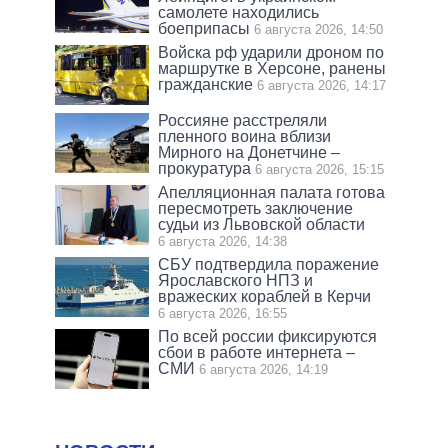
самолете находились
боеприпасы
6 августа 2026, 14:50
Войска рф ударили дроном по
маршрутке в Херсоне, ранены
гражданские
6 августа 2026, 14:17
Россияне расстреляли
пленного воина вблизи
Мирного на Донетчине –
прокуратура
6 августа 2026, 15:15
Апелляционная палата готова
пересмотреть заключение
судьи из Львовской области
6 августа 2026, 14:38
СБУ подтвердила поражение
Ярославского НПЗ и
вражеских кораблей в Керчи
6 августа 2026, 16:55
По всей россии фиксируются
сбои в работе интернета –
СМИ
6 августа 2026, 14:19