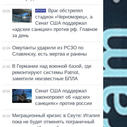
Враг обстрелял
ИТОГИ
23:09
стадион «Черноморец», а
Сенат США поддержал
«адские санкции» против рф. Главное
за день
Оккупанты ударили из РСЗО по
22:29
Славянску, есть жертва и ранены
В Германии над военной базой, где
21:45
ремонтируют системы Patriot,
заметили неизвестные БПЛА
Сенат США поддержал
20:55
законопроект об «адских
санкциях» против россии
Миграционный кризис в Сеуте: Италия
20:19
пока не будет отменять пограничный