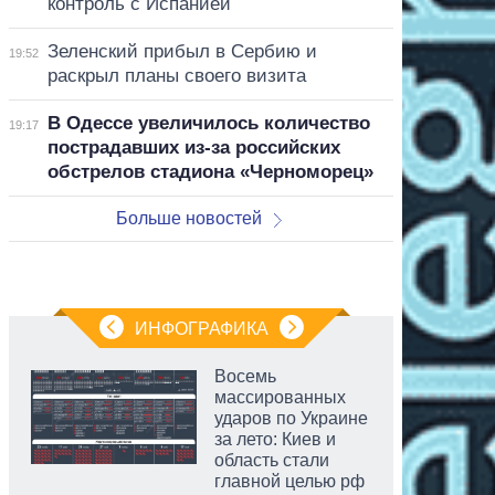
контроль с Испанией
Зеленский прибыл в Сербию и
19:52
раскрыл планы своего визита
В Одессе увеличилось количество
19:17
пострадавших из-за российских
обстрелов стадиона «Черноморец»
Больше новостей
ИНФОГРАФИКА
Восемь
массированных
ударов по Украине
за лето: Киев и
область стали
главной целью рф