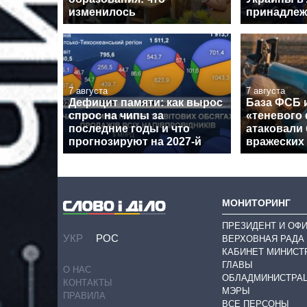
изменилось
принадлеж
7 августа
7 августа
Дефицит памяти: как вырос
База ФСБ и
спрос на чипы за
«теневого
последние годы и что
атаковали 
прогнозируют на 2027-й
вражеских
МОНИТОРИНГ
ПРЕЗИДЕНТ И ОФ
УКР
РОС
ВЕРХОВНАЯ РАДА
КАБИНЕТ МИНИСТ
ГЛАВЫ
О НАС
ОБЛАДМИНИСТРА
КОНТАКТЫ
МЭРЫ
ПРАВИЛА
ВСЕ ПЕРСОНЫ