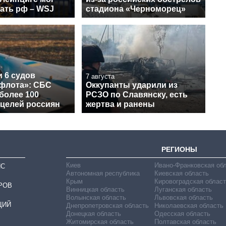
ать рф – WSJ
стадиона «Черноморец»
 6 судов
7 августа
 флота»: СБС
Оккупанты ударили из
более 100
РСЗО по Славянску, есть
 целей россиян
жертва и ранены
РЕГИОНЫ
Киев
Ивано-Франковская об
ИС
Автономная республика
Киевская область
Крым
Кировоградская област
РОВ
Винницкая область
Луганская область
Волынская область
Львовская область
ЦИЙ
Днепропетровская область
Николаевская область
Донецкая область
Одесская область
Житомирская область
Полтавская область