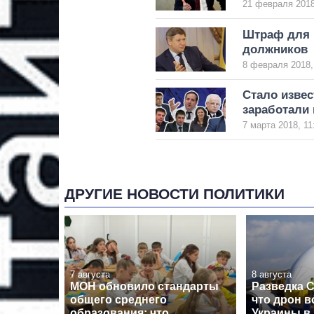
21 февраля 2018
Штраф для м
должников
8 февраля 2018,
Стало изве
заработали
7 марта 2018, 11
ДРУГИЕ НОВОСТИ ПОЛИТИКИ
7 августа
8 августа
МОН обновило стандарты
Разведка 
общего среднего
что дрон в
образования: что
Украины в