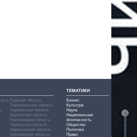
ТЕМАТИКИ
ласть
Сумская область
Бизнес
Тернопольская область
Культура
ь
Харьковская область
Наука
Херсонская область
Национальная
Хмельницкая область
безопасность
Черкасская область
Общество
Черниговская область
Политика
Черновицкая область
Право