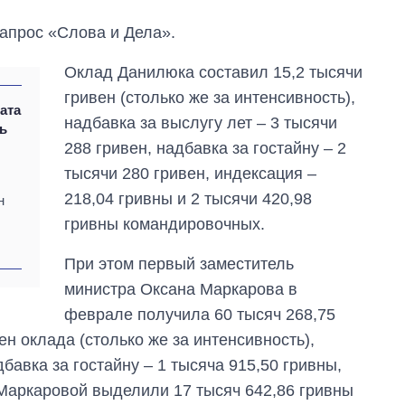
запрос «Слова и Дела».
Оклад Данилюка составил 15,2 тысячи
гривен (столько же за интенсивность),
ата
надбавка за выслугу лет – 3 тысячи
ь
288 гривен, надбавка за гостайну – 2
тысячи 280 гривен, индексация –
218,04 гривны и 2 тысячи 420,98
н
гривны командировочных.
При этом первый заместитель
министра Оксана Маркарова в
Как изменился
феврале получила 60 тысяч 268,75
бюджет
ен оклада (столько же за интенсивность),
Министерства
обороны за 13 лет
дбавка за гостайну – 1 тысяча 915,50 гривны,
войны с россией
 Маркаровой выделили 17 тысяч 642,86 гривны