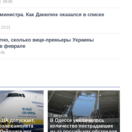
, 09:06
инистра. Как Данилюк оказался в списке
 13:21
стно, сколько вице-премьеры Украины
 в феврале
:06
7 августа
США допускает,
В Одессе увеличилось
озле самолета
количество пострадавших
 Лейпциге мог
из-за российских обстрелов