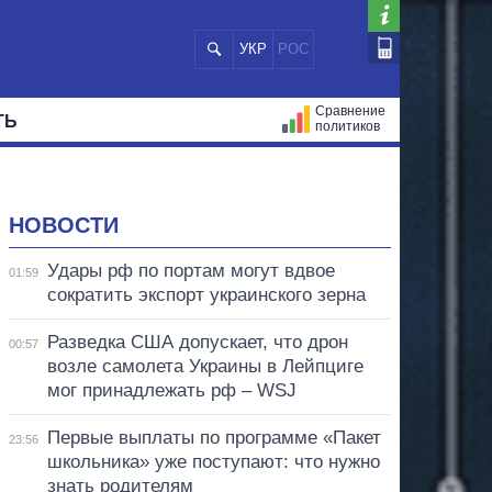
УКР
РОС
Сравнение
ТЬ
политиков
СТРАЦИЙ
МЭРЫ
ВСЕ ПЕРСОНЫ
НОВОСТИ
Удары рф по портам могут вдвое
01:59
сократить экспорт украинского зерна
Разведка США допускает, что дрон
00:57
возле самолета Украины в Лейпциге
мог принадлежать рф – WSJ
Первые выплаты по программе «Пакет
23:56
школьника» уже поступают: что нужно
знать родителям