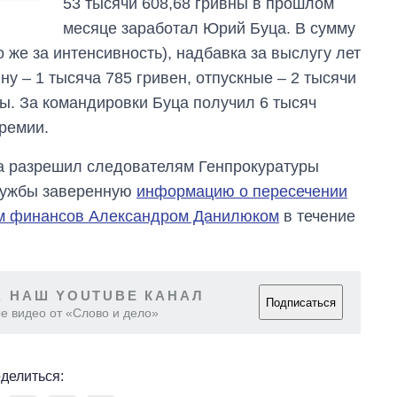
53 тысячи 608,68 гривны в прошлом
месяце заработал Юрий Буца. В сумму
 же за интенсивность), надбавка за выслугу лет
йну – 1 тысяча 785 гривен, отпускные – 2 тысячи
ны. За командировки Буца получил 6 тысяч
премии.
а разрешил следователям Генпрокуратуры
службы заверенную
информацию о пересечении
м финансов Александром Данилюком
в течение
 НАШ YOUTUBE КАНАЛ
Подписаться
е видео от «Слово и дело»
делиться: