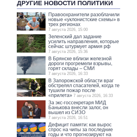
ДРУГИЕ НОВОСТИ ПОЛИТИКИ
Правоохранители разоблачили
новые «уклонистские схемы» в
трех регионах
7 августа 2026, 15:00
Зеленский дал задание
усилить направления, которые
сейчас штурмует армия рф
7 августа 2026, 15:36
В Брянске вблизи железной
дороги прогремели взрывы,
горят склады – СМИ
7 августа 2026, 16:33
В Запорожской области враг
обстрелял спасателей, когда те
тушили пожар после
«прилета»
7 августа 2026, 16:33
За экс-госсекретаря МИД
Банькова внесли залог, он
вышел из СИЗО
7 августа 2026, 16:51
Дефицит памяти: как вырос
спрос на чипы за последние
годы и что прогнозируют на