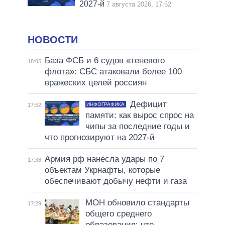
2027-й
7 августа 2026, 17:52
НОВОСТИ
База ФСБ и 6 судов «теневого
18:05
флота»: СБС атаковали более 100
вражеских целей россиян
Дефицит
ИНФОГРАФИКА
17:52
памяти: как вырос спрос на
чипы за последние годы и
что прогнозируют на 2027-й
Армия рф нанесла удары по 7
17:38
объектам Укрнафты, которые
обеспечивают добычу нефти и газа
МОН обновило стандарты
17:29
общего среднего
образования: что