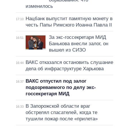
изменилось
Нацбанк выпустит памятную монету в
17:10
честь Папы Римского Иоанна Павла II
За экс-госсекретаря МИД
16:51
Банькова внесли залог, он
вышел из СИЗО
ВАКС отказался остановить слушание
16:44
дела об инфраструктуре Харькова
ВАКС отпустил под залог
16:37
подозреваемого по делу экс-
госсекретаря МИД
В Запорожской области враг
16:33
обстрелял спасателей, когда те
тушили пожар после «прилета»