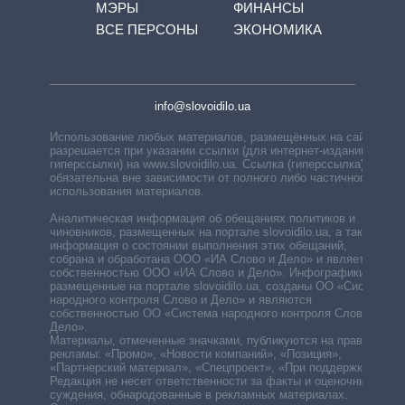
МЭРЫ
ФИНАНСЫ
ВСЕ ПЕРСОНЫ
ЭКОНОМИКА
info@slovoidilo.ua
Использование любых материалов, размещённых на сайте,
разрешается при указании ссылки (для интернет-изданий —
гиперссылки) на www.slovoidilo.ua. Ссылка (гиперссылка)
обязательна вне зависимости от полного либо частичного
использования материалов.
Аналитическая информация об обещаниях политиков и
чиновников, размещенных на портале slovoidilo.ua, а также
информация о состоянии выполнения этих обещаний,
собрана и обработана ООО «ИА Слово и Дело» и является
собственностью ООО «ИА Слово и Дело». Инфографики,
размещенные на портале slovoidilo.ua, созданы ОО «Система
народного контроля Слово и Дело» и являются
собственностью ОО «Система народного контроля Слово и
Дело».
Материалы, отмеченные значками, публикуются на правах
рекламы: «Промо», «Новости компаний», «Позиция»,
«Партнерский материал», «Спецпроект», «При поддержке».
Редакция не несет ответственности за факты и оценочные
суждения, обнародованные в рекламных материалах.