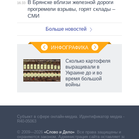
В Брянске вблизи железной дороги
16:33
прогремели взрывы, горят склады –
СМИ
Больше новостей
ИНФОГРАФИКА
Сколько картофеля
выращивали в
не за
Украине до и во
асть
время большой
елью
войны
Субъект в сфере онлайн-медиа. Идентификатор медиа –
R40-05063
© 2009—2026
«Слово и Дело»
.
Все права защищены и
охраняются законом. Администрация сайта оставляет за