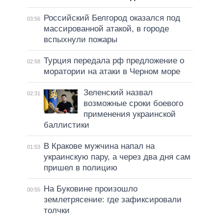
Российский Белгород оказался под
03:56
массированной атакой, в городе
вспыхнули пожары
Турция передала рф предложение о
02:58
моратории на атаки в Черном море
Зеленский назвал
02:31
возможные сроки боевого
применения украинской
баллистики
В Кракове мужчина напал на
01:53
украинскую пару, а через два дня сам
пришел в полицию
На Буковине произошло
00:55
землетрясение: где зафиксировали
толчки