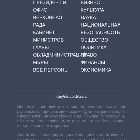
ПРЕЗИДЕНТ И
БИЗНЕС
ОФИС
КУЛЬТУРА
ВЕРХОВНАЯ
НАУКА
РАДА
НАЦИОНАЛЬНАЯ
КАБИНЕТ
БЕЗОПАСНОСТЬ
МИНИСТРОВ
ОБЩЕСТВО
ГЛАВЫ
ПОЛИТИКА
ОБЛАДМИНИСТРАЦИЙ
ПРАВО
МЭРЫ
ФИНАНСЫ
ВСЕ ПЕРСОНЫ
ЭКОНОМИКА
info@slovoidilo.ua
Использование любых материалов, размещённых на сайте,
разрешается при указании ссылки (для интернет-изданий —
гиперссылки) на www.slovoidilo.ua. Ссылка (гиперссылка)
обязательна вне зависимости от полного либо частичного
использования материалов.
Аналитическая информация об обещаниях политиков и
чиновников, размещенных на портале slovoidilo.ua, а также