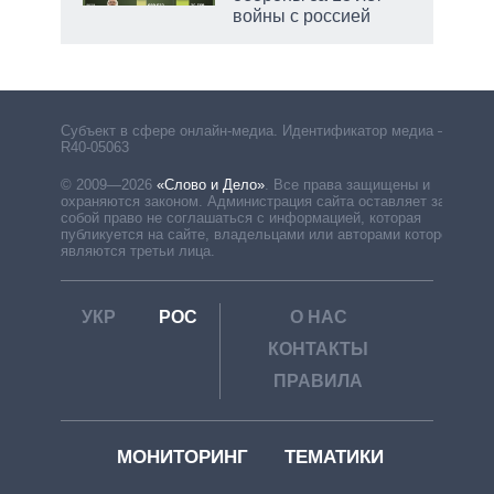
войны с россией
Субъект в сфере онлайн-медиа. Идентификатор медиа –
R40-05063
© 2009—2026
«Слово и Дело»
.
Все права защищены и
охраняются законом. Администрация сайта оставляет за
собой право не соглашаться с информацией, которая
публикуется на сайте, владельцами или авторами которой
являются третьи лица.
УКР
РОС
О НАС
КОНТАКТЫ
ПРАВИЛА
МОНИТОРИНГ
ТЕМАТИКИ