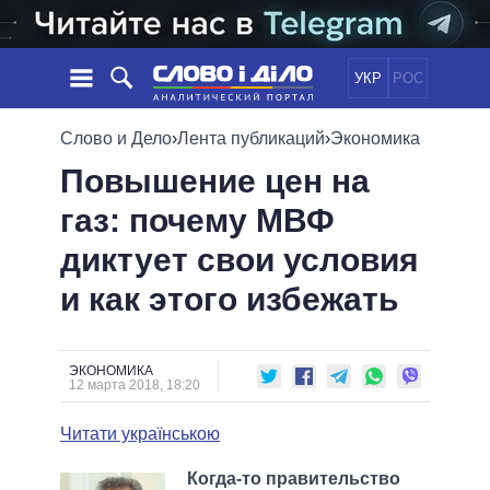
УКР
РОС
НОВОСТИ
Слово и Дело
›
Лента публикаций
›
Экономика
Повышение цен на
ОБЕЩАНИЯ
ЛЕНТА
ПОЛИТИКА
газ: почему МВФ
СОБЫТИЯ
ЭКОНОМИКА
ПОЛИТИКИ
диктует свои условия
СТАТЬИ
ОБЩЕСТВО
ИНФОГРАФИКА
МНЕНИЯ
МИР
ВСЕ ПОЛИТИКИ
и как этого избежать
ОБЗОРЫ
ПРЕЗИДЕНТ И ОФИС
ВИДЕО
ДАЙДЖЕСТЫ
ВЕРХОВНАЯ РАДА
ЭКОНОМИКА
ПОДДЕРЖАТЬ
КАБИНЕТ МИНИСТРОВ
12 марта 2018, 18:20
ГЛАВЫ ОБЛАДМИНИСТРАЦИЙ
СРАВНЕНИЕ ПОЛИТИКОВ
Читати українською
МЭРЫ
ВСЕ ПЕРСОНЫ
Когда-то правительство