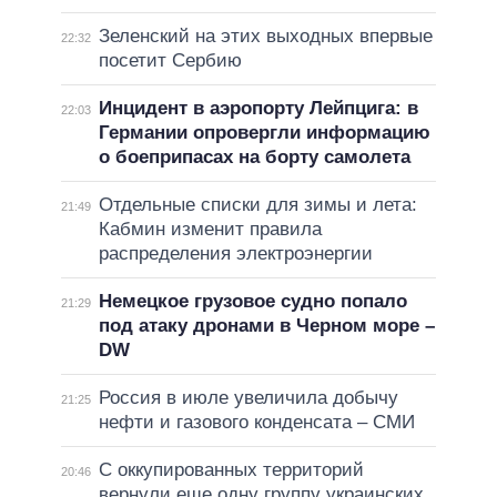
Зеленский на этих выходных впервые
22:32
посетит Сербию
Инцидент в аэропорту Лейпцига: в
22:03
Германии опровергли информацию
о боеприпасах на борту самолета
Отдельные списки для зимы и лета:
21:49
Кабмин изменит правила
распределения электроэнергии
Немецкое грузовое судно попало
21:29
под атаку дронами в Черном море –
DW
Россия в июле увеличила добычу
21:25
нефти и газового конденсата – СМИ
С оккупированных территорий
20:46
вернули еще одну группу украинских