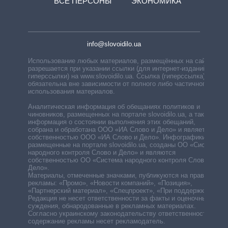
ВСЕ ПЕРСОНЫ
ЭКОНОМИКА
info@slovoidilo.ua
Использование любых материалов, размещённых на сайте,
разрешается при указании ссылки (для интернет-изданий —
гиперссылки) на www.slovoidilo.ua. Ссылка (гиперссылка)
обязательна вне зависимости от полного либо частичного
использования материалов.
Аналитическая информация об обещаниях политиков и
чиновников, размещенных на портале slovoidilo.ua, а также
информация о состоянии выполнения этих обещаний,
собрана и обработана ООО «ИА Слово и Дело» и является
собственностью ООО «ИА Слово и Дело». Инфографики,
размещенные на портале slovoidilo.ua, созданы ОО «Система
народного контроля Слово и Дело» и являются
собственностью ОО «Система народного контроля Слово и
Дело».
Материалы, отмеченные значками, публикуются на правах
рекламы: «Промо», «Новости компаний», «Позиция»,
«Партнерский материал», «Спецпроект», «При поддержке».
Редакция не несет ответственности за факты и оценочные
суждения, обнародованные в рекламных материалах.
Согласно украинскому законодательству ответственность за
содержание рекламы несет рекламодатель.