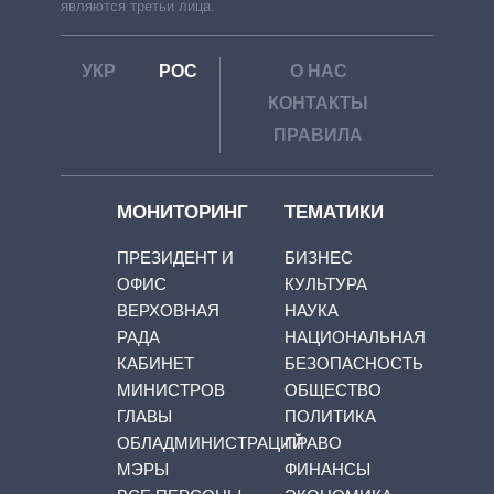
являются третьи лица.
УКР
РОС
О НАС
КОНТАКТЫ
ПРАВИЛА
МОНИТОРИНГ
ТЕМАТИКИ
ПРЕЗИДЕНТ И
БИЗНЕС
ОФИС
КУЛЬТУРА
ВЕРХОВНАЯ
НАУКА
РАДА
НАЦИОНАЛЬНАЯ
КАБИНЕТ
БЕЗОПАСНОСТЬ
МИНИСТРОВ
ОБЩЕСТВО
ГЛАВЫ
ПОЛИТИКА
ОБЛАДМИНИСТРАЦИЙ
ПРАВО
МЭРЫ
ФИНАНСЫ