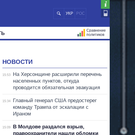
УКР
РОС
Сравнение
ТЬ
политиков
СТРАЦИЙ
МЭРЫ
ВСЕ ПЕРСОНЫ
НОВОСТИ
На Херсонщине расширили перечень
15:53
населенных пунктов, откуда
проводится обязательная эвакуация
Главный генерал США предостерег
15:34
команду Трампа от эскалации с
Ираном
В Молдове раздался взрыв,
15:09
правоохранители нашли обломки