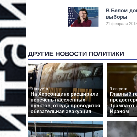
В Белом до
выборы
21 февраля 2018
ДРУГИЕ НОВОСТИ ПОЛИТИКИ
9 августа
9 августа
На Херсонщине расширили
Главный г
перечень населенных
предостер
пунктов, откуда проводится
Трампа от 
обязательная эвакуация
Ираном