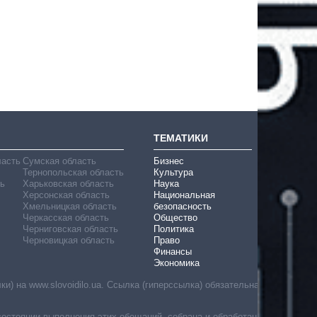
ТЕМАТИКИ
ласть
Сумская область
Бизнес
Тернопольская область
Культура
ь
Харьковская область
Наука
Херсонская область
Национальная
Хмельницкая область
безопасность
Черкасская область
Общество
Черниговская область
Политика
Черновицкая область
Право
Финансы
Экономика
) на www.slovoidilo.ua. Ссылка (гиперссылка) обязательна
состоянии выполнения этих обещаний, собрана и обработана