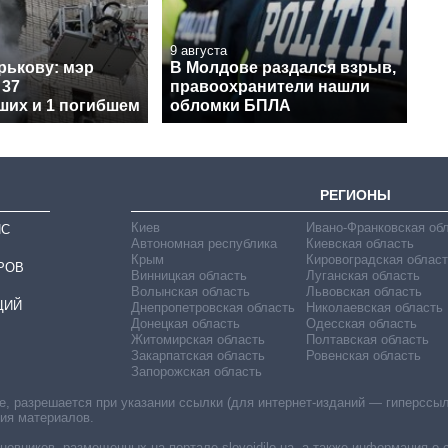
9 августа
рькову: мэр
В Молдове раздался взрыв,
 37
правоохранители нашли
ших и 1 погибшем
обломки БПЛА
РЕГИОНЫ
Киев
Ивано-Франковская об
ИС
Автономная республика
Киевская область
Крым
Кировоградская област
РОВ
Винницкая область
Луганская область
Волынская область
Львовская область
ЦИЙ
Днепропетровская область
Николаевская область
Донецкая область
Одесская область
Житомирская область
Полтавская область
Закарпатская область
Ровенская область
Запорожская область
 разрешается при указании ссылки (для интернет-изданий — гиперссылки
ния материалов.
овников, размещенных на портале slovoidilo.ua, а также информация о 