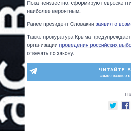
Пока неизвестно, сформируют евроскепти
наиболее вероятным.
Ранее президент Словакии
заявил о воз
Также прокуратура Крыма предупреждает г
организации
проведения российских выб
отвечать по закону.
ЧИТАЙТЕ 
самое важное о
По