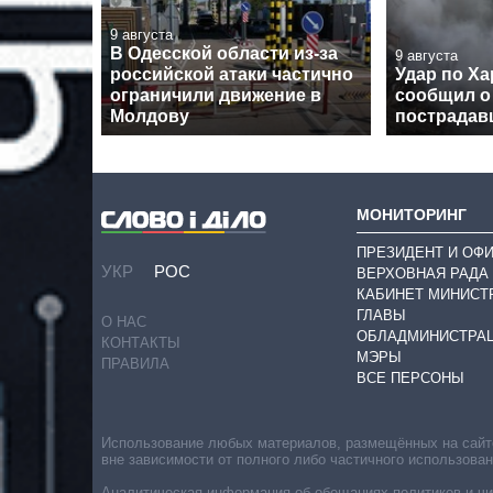
9 августа
В Одесской области из-за
9 августа
российской атаки частично
Удар по Ха
ограничили движение в
сообщил о
Молдову
пострадав
МОНИТОРИНГ
ПРЕЗИДЕНТ И ОФ
УКР
РОС
ВЕРХОВНАЯ РАДА
КАБИНЕТ МИНИСТ
ГЛАВЫ
О НАС
ОБЛАДМИНИСТРА
КОНТАКТЫ
МЭРЫ
ПРАВИЛА
ВСЕ ПЕРСОНЫ
Использование любых материалов, размещённых на сайте,
вне зависимости от полного либо частичного использова
Аналитическая информация об обещаниях политиков и чин