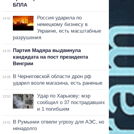
БПЛА
Россия ударила по
14:42
немецкому бизнесу в
Украине, есть масштабные
разрушения
Партия Мадяра выдвинула
14:33
кандидата на пост президента
Венгрии
В Черниговской области дрон рф
14:09
ударил возле магазина, есть раненые
Удар по Харькову: мэр
13:53
сообщил о 37 пострадавших
и 1 погибшем
В Румынии отвели угрозу для АЭС, но
13:41
ненадолго