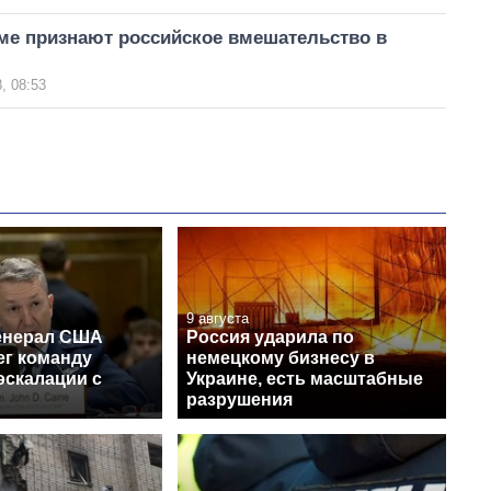
ме признают российское вмешательство в
, 08:53
9 августа
енерал США
Россия ударила по
ег команду
немецкому бизнесу в
эскалации с
Украине, есть масштабные
разрушения