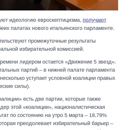
дуют идеологию евроскептицизма,
получают
еих палатах нового итальянского парламенте.
етельствуют промежуточные результаты
альной избирательной комиссией.
времени лидером остается «Движение 5 звезд».
тальных партий – в нижней палате парламента
 несколько уступает условной коалиции правых
еские силы).
Восемь
массированных
ударов по Украине
оалиции» есть две партии, которые также
за лето: Киев и
идер этой «коалиции», националистическая
область стали
главной целью рф
ьтат по состоянию на утро 5 марта – 18,79%
которая преодолевает избирательный барьер –