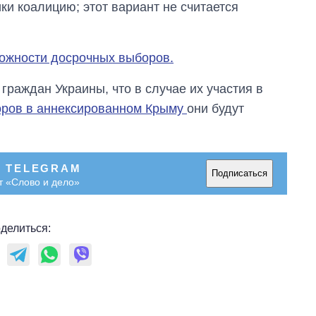
ки коалицию; этот вариант не считается
можности досрочных выборов.
раждан Украины, что в случае их участия в
оров в аннексированном Крыму
они будут
В TELEGRAM
Подписаться
т «Слово и дело»
делиться: