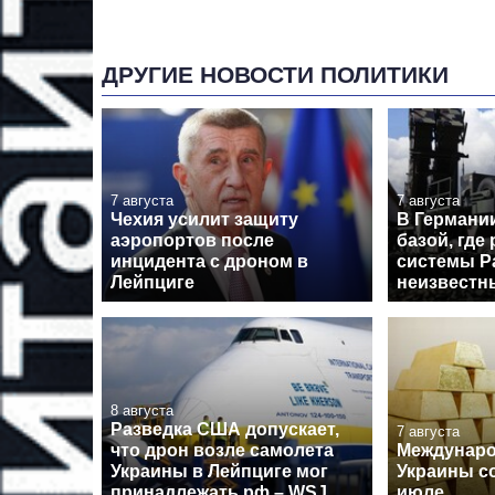
ДРУГИЕ НОВОСТИ ПОЛИТИКИ
7 августа
7 августа
Чехия усилит защиту
В Германи
аэропортов после
базой, где
инцидента с дроном в
системы Pa
Лейпциге
неизвестн
8 августа
Разведка США допускает,
7 августа
что дрон возле самолета
Междунар
Украины в Лейпциге мог
Украины с
принадлежать рф – WSJ
июле