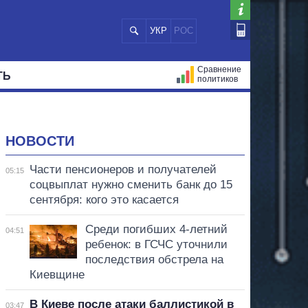
УКР
РОС
Сравнение
ТЬ
политиков
СТРАЦИЙ
МЭРЫ
ВСЕ ПЕРСОНЫ
НОВОСТИ
Части пенсионеров и получателей
05:15
соцвыплат нужно сменить банк до 15
сентября: кого это касается
Среди погибших 4-летний
04:51
ребенок: в ГСЧС уточнили
последствия обстрела на
Киевщине
В Киеве после атаки баллистикой в
03:47