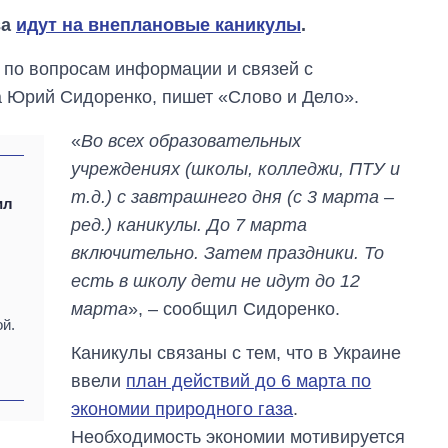
ва
идут на внеплановые каникулы
.
 по вопросам информации и связей с
а Юрий Сидоренко, пишет «Слово и Дело».
«
Во всех образовательных
учреждениях (школы, колледжи, ПТУ и
т.д.) с завтрашнего дня (с 3 марта –
ил
ред.) каникулы. До 7 марта
включительно. Затем праздники. То
есть в школу дети не идут до 12
марта
», – сообщил Сидоренко.
й.
Каникулы связаны с тем, что в Украине
ввели
план действий до 6 марта по
Восемь
массированных
экономии природного газа
.
ударов по Украине
Необходимость экономии мотивируется
за лето: Киев и