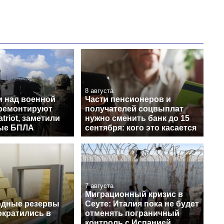
8 августа
и над военной
Части пенсионеров и
 ремонтируют
получателей соцвыплат
triot, заметили
нужно сменить банк до 15
ые БПЛА
сентября: кого это касается
7 августа
Миграционный кризис в
одные резервы
Сеуте: Италия пока не будет
ократились в
отменять пограничный
контроль с Испанией