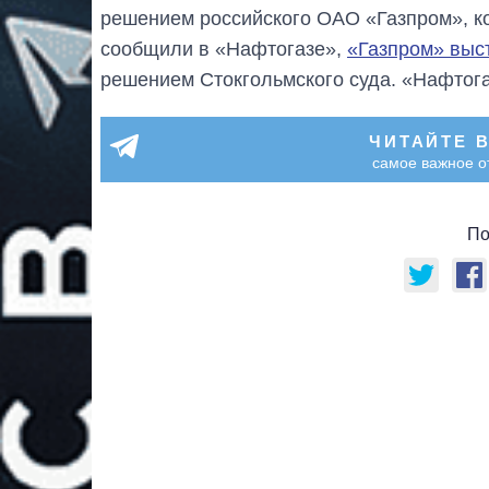
решением российского ОАО «Газпром», кот
сообщили в «Нафтогазе»,
«Газпром» выст
решением Стокгольмского суда. «Нафтогаз
ЧИТАЙТЕ 
самое важное о
По