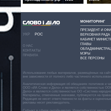
МОНИТОРИНГ
ПРЕЗИДЕНТ И ОФ
УКР
РОС
ВЕРХОВНАЯ РАДА
КАБИНЕТ МИНИСТ
ГЛАВЫ
О НАС
ОБЛАДМИНИСТРА
КОНТАКТЫ
МЭРЫ
ПРАВИЛА
ВСЕ ПЕРСОНЫ
Использование любых материалов, размещённых на сайте,
вне зависимости от полного либо частичного использова
Аналитическая информация об обещаниях политиков и чин
ООО «ИА Слово и Дело» и является собственностью ООО 
Дело» и являются собственностью ОО «Система народног
Материалы, отмеченные значками, публикуются на права
Редакция не несет ответственности за факты и оценочны
рекламы несет рекламодатель.
Субъект в сфере онлайн-медиа. Идентификатор медиа – 