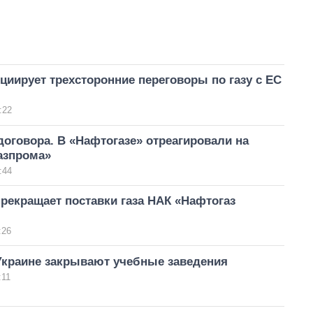
циирует трехсторонние переговоры по газу с ЕС
:22
оговора. В «Нафтогазе» отреагировали на
азпрома»
:44
рекращает поставки газа НАК «Нафтогаз
:26
 Украине закрывают учебные заведения
:11