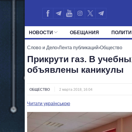
НОВОСТИ
ОБЕЩАНИЯ
ПОЛИТИ
ВСЕ ПОЛИТИКИ
ПРЕЗИДЕНТ И ОФ
Слово и Дело
›
Лента публикаций
›
Общество
Прикрути газ. В учебн
объявлены каникулы
ОБЩЕСТВО
2 марта 2018, 16:04
Читати українською