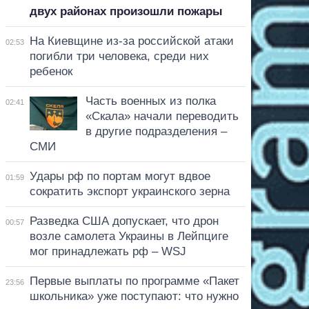
двух районах произошли пожары
На Киевщине из-за российской атаки
02:53
погибли три человека, среди них
ребенок
Часть военных из полка
02:41
«Скала» начали переводить
в другие подразделения –
СМИ
Удары рф по портам могут вдвое
01:59
сократить экспорт украинского зерна
Разведка США допускает, что дрон
00:57
возле самолета Украины в Лейпциге
мог принадлежать рф – WSJ
Первые выплаты по программе «Пакет
23:56
школьника» уже поступают: что нужно