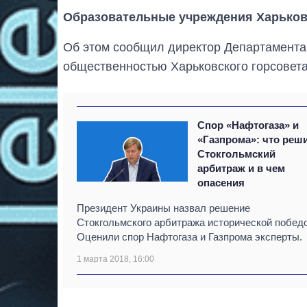
Образовательные учреждения Харько
Об этом сообщил директор Департамента
общественностью Харьковского горсовет
Спор «Нафтогаза» и
«Газпрома»: что реш
Стокгольмский
арбитраж и в чем
опасения
Президент Украины назвал решение
Стокгольмского арбитража исторической победо
Оценили спор Нафтогаза и Газпрома эксперты.
1 марта 2018, 16:00