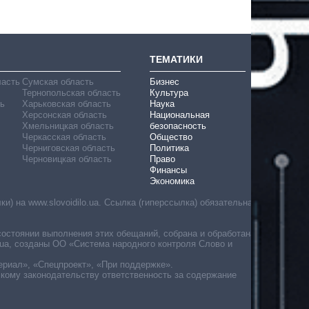
ТЕМАТИКИ
ласть
Сумская область
Бизнес
Тернопольская область
Культура
ь
Харьковская область
Наука
Херсонская область
Национальная
Хмельницкая область
безопасность
Черкасская область
Общество
Черниговская область
Политика
Черновицкая область
Право
Финансы
Экономика
) на www.slovoidilo.ua. Ссылка (гиперссылка) обязательна
состоянии выполнения этих обещаний, собрана и обработана
ua, созданы ОО «Система народного контроля Слово и
ериал», «Спецпроект», «При поддержке».
скому законодательству ответственность за содержание