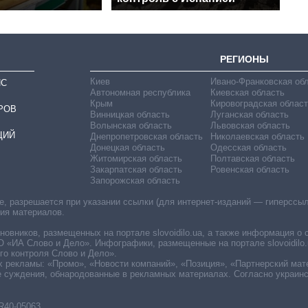
РЕГИОНЫ
Киев
Ивано-Франковская об
ИС
Автономная республика
Киевская область
Крым
Кировоградская област
РОВ
Винницкая область
Луганская область
Волынская область
Львовская область
ЦИЙ
Днепропетровская область
Николаевская область
Донецкая область
Одесская область
Житомирская область
Полтавская область
Закарпатская область
Ровенская область
Запорожская область
 разрешается при указании ссылки (для интернет-изданий — гиперссылки
ния материалов.
овников, размещенных на портале slovoidilo.ua, а также информация о 
«ИА Слово и Дело». Инфографики, размещенные на портале slovoidilo.
о контроля Слово и Дело».
х рекламы: «Промо», «Новости компаний», «Позиция», «Партнерский мат
е суждения, обнародованные в рекламных материалах. Согласно украин
R40-05063