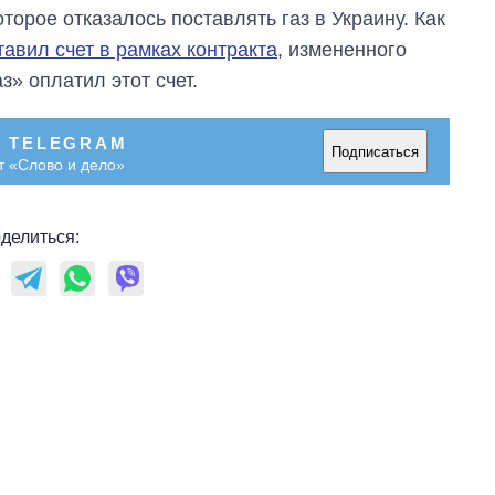
область стали
орое отказалось поставлять газ в Украину. Как
главной целью рф
авил счет в рамках контракта
, измененного
» оплатил этот счет.
В TELEGRAM
Подписаться
т «Слово и дело»
делиться: