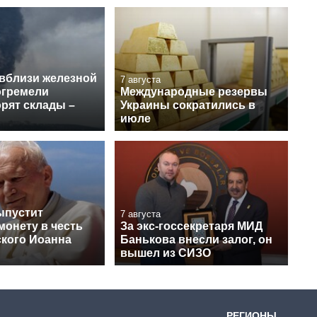
 вблизи железной
7 августа
огремели
Международные резервы
рят склады –
Украины сократились в
июле
ыпустит
7 августа
монету в честь
За экс-госсекретаря МИД
кого Иоанна
Банькова внесли залог, он
вышел из СИЗО
РЕГИОНЫ