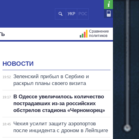
УКР
РОС
Сравнение
ТЬ
политиков
СТРАЦИЙ
МЭРЫ
ВСЕ ПЕРСОНЫ
НОВОСТИ
Зеленский прибыл в Сербию и
19:52
раскрыл планы своего визита
В Одессе увеличилось количество
19:17
пострадавших из-за российских
обстрелов стадиона «Черноморец»
Чехия усилит защиту аэропортов
18:45
после инцидента с дроном в Лейпциге