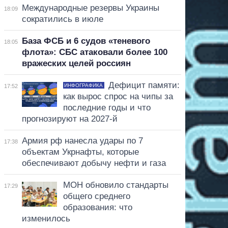
Международные резервы Украины
18:09
сократились в июле
База ФСБ и 6 судов «теневого
18:05
флота»: СБС атаковали более 100
вражеских целей россиян
Дефицит памяти:
ИНФОГРАФИКА
17:52
как вырос спрос на чипы за
последние годы и что
прогнозируют на 2027-й
Армия рф нанесла удары по 7
17:38
объектам Укрнафты, которые
обеспечивают добычу нефти и газа
МОН обновило стандарты
17:29
общего среднего
образования: что
изменилось