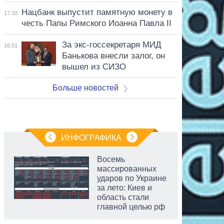
Нацбанк выпустит памятную монету в
17:10
честь Папы Римского Иоанна Павла II
За экс-госсекретаря МИД
16:51
Банькова внесли залог, он
вышел из СИЗО
Больше новостей
ИНФОГРАФИКА
Восемь
массированных
ударов по Украине
за лето: Киев и
область стали
главной целью рф