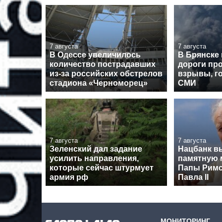
7 августа
7 августа
В Одессе увеличилось
В Брянске
количество пострадавших
дороги пр
из-за российских обстрелов
взрывы, го
стадиона «Черноморец»
СМИ
7 августа
7 августа
Зеленский дал задание
Нацбанк в
усилить направления,
памятную 
которые сейчас штурмует
Папы Римс
армия рф
Павла II
МОНИТОРИНГ