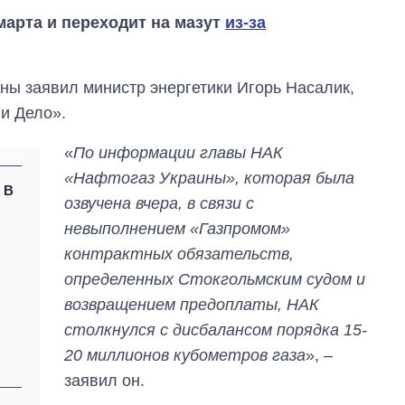
марта и переходит на мазут
из-за
ны заявил министр энергетики Игорь Насалик,
 и Дело».
«
По информации главы НАК
«Нафтогаз Украины», которая была
 В
озвучена вчера, в связи с
невыполнением «Газпромом»
контрактных обязательств,
определенных Стокгольмским судом и
Как за 10 лет
возвращением предоплаты, НАК
изменилось
количество
столкнулся с дисбалансом порядка 15-
поступающих в
20 миллионов кубометров газа
», –
бакалавриат,
магистратуру и
заявил он.
аспирантуру