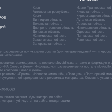
Киев
Ивано-Франковская об
ИС
Автономная республика
Киевская область
Крым
Кировоградская област
РОВ
Винницкая область
Луганская область
Волынская область
Львовская область
ЦИЙ
Днепропетровская область
Николаевская область
Донецкая область
Одесская область
Житомирская область
Полтавская область
Закарпатская область
Ровенская область
Запорожская область
 разрешается при указании ссылки (для интернет-изданий — гиперссылки
ния материалов.
овников, размещенных на портале slovoidilo.ua, а также информация о 
«ИА Слово и Дело». Инфографики, размещенные на портале slovoidilo.
о контроля Слово и Дело».
х рекламы: «Промо», «Новости компаний», «Позиция», «Партнерский мат
е суждения, обнародованные в рекламных материалах. Согласно украин
R40-05063
раняются законом. Администрация сайта
, которая публикуется на сайте, владельцами