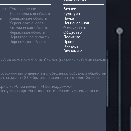
ласть
Сумская область
Бизнес
Тернопольская область
Культура
ь
Харьковская область
Наука
Херсонская область
Национальная
Хмельницкая область
безопасность
Черкасская область
Общество
Черниговская область
Политика
Черновицкая область
Право
Финансы
Экономика
) на www.slovoidilo.ua. Ссылка (гиперссылка) обязательна
состоянии выполнения этих обещаний, собрана и обработана
ua, созданы ОО «Система народного контроля Слово и
ериал», «Спецпроект», «При поддержке».
скому законодательству ответственность за содержание