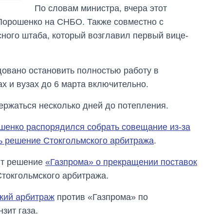
По словам министра, вчера этот
Порошенко на СНБО. Также совместно с
ного штаба, который возглавил первый вице-
ндовано остановить полностью работу в
х и вузах до 6 марта включительно.
ержаться несколько дней до потепления.
шенко распорядился собрать совещание из-за
ь решение Стокгольмского арбитража
.
ют решение
«Газпрома» о прекращении поставок
токгольмского арбитража.
кий арбитраж
против «Газпрома» по
зит газа.