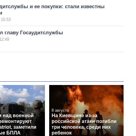
дитслужбы и ее покупки: стали известны
и
 15:53
ил главу Госаудитслужбы
12:49
8 августа
и над военной
На Киевщине из-за
 ремонтируют
российской атаки погибли
triot, заметили
три человека, среди них
ые БПЛА
ребенок