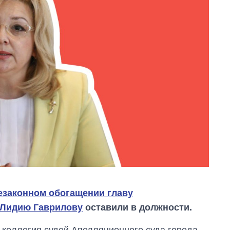
езаконном обогащении главу
 Лидию Гаврилову
оставили в должности.
а коллегия судей Апелляционного суда города