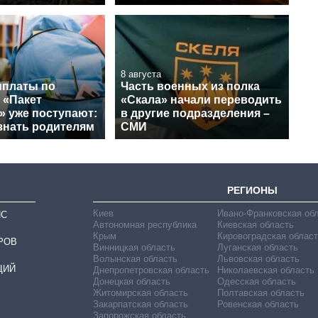
8 августа
платы по
Часть военных из полка
 «Пакет
«Скала» начали переводить
» уже поступают:
в другие подразделения –
знать родителям
СМИ
РЕГИОНЫ
Киев
Ивано-Франковская об
ИС
Автономная республика
Киевская область
Крым
Кировоградская област
РОВ
Винницкая область
Луганская область
Волынская область
Львовская область
ЦИЙ
Днепропетровская область
Николаевская область
Донецкая область
Одесская область
Житомирская область
Полтавская область
Закарпатская область
Ровенская область
Запорожская область