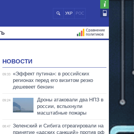
УКР
РОС
Сравнение
ТЬ
политиков
СТРАЦИЙ
МЭРЫ
ВСЕ ПЕРСОНЫ
НОВОСТИ
«Эффект путина»: в российских
09:33
регионах перед его визитом резко
дешевеет бензин
Дроны атаковали два НПЗ в
09:24
россии, вспыхнули
масштабные пожары
Зеленский и Сибига отреагировали на
08:47
принятие «адских санкций» против рф