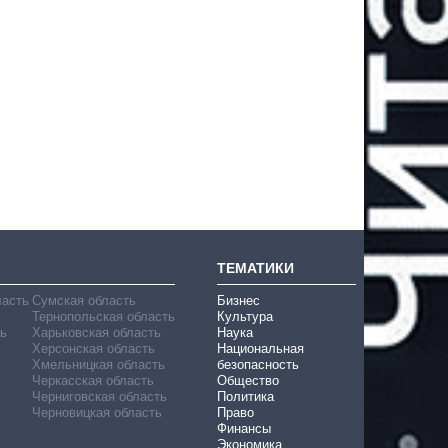
ТЕМАТИКИ
ласть
Сумская область
Бизнес
Тернопольская область
Культура
ь
Харьковская область
Наука
Херсонская область
Национальная
Хмельницкая область
безопасность
Черкасская область
Общество
Черниговская область
Политика
Черновицкая область
Право
Финансы
Экономика