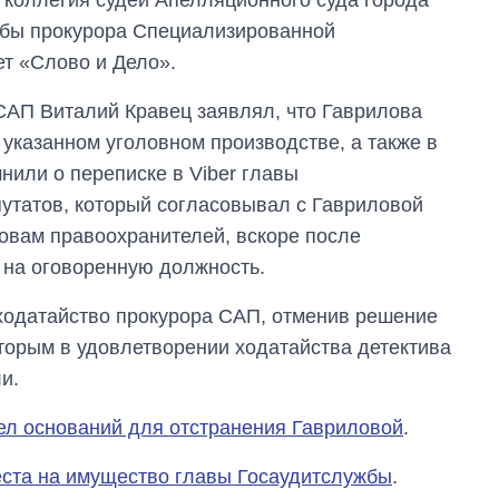
обы прокурора Специализированной
т «Слово и Дело».
САП Виталий Кравец заявлял, что Гаврилова
 указанном уголовном производстве, а также в
нили о переписке в Viber главы
утатов, который согласовывал с Гавриловой
ловам правоохранителей, вскоре после
 на оговоренную должность.
ходатайство прокурора САП, отменив решение
оторым в удовлетворении ходатайства детектива
и.
Как изменился
бюджет
Министерства
дел оснований для отстранения Гавриловой
.
обороны за 13 лет
войны с россией
ста на имущество главы Госаудитслужбы
.