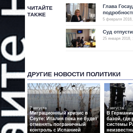
Глава Госау
ЧИТАЙТЕ
подробност
ТАКЖЕ
5 февраля 2018,
Суд отпуст
25 января 2018, 
ДРУГИЕ НОВОСТИ ПОЛИТИКИ
7 августа
7 августа
Миграционный кризис в
В Германи
Сеуте: Италия пока не будет
базой, где
отменять пограничный
системы Pa
контроль с Испанией
неизвестн