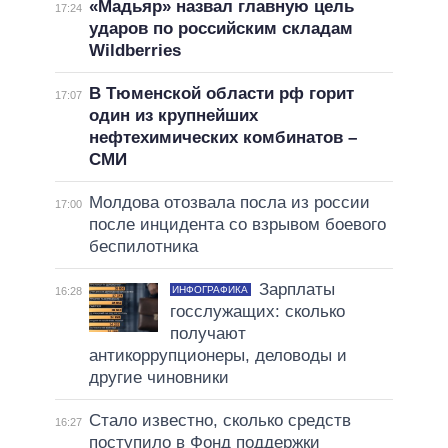
«Мадьяр» назвал главную цель
17:24
ударов по российским складам
Wildberries
В Тюменской области рф горит
17:07
один из крупнейших
нефтехимических комбинатов –
СМИ
Молдова отозвала посла из россии
17:00
после инцидента со взрывом боевого
беспилотника
Зарплаты
ИНФОГРАФИКА
16:28
госслужащих: сколько
получают
антикоррупционеры, деловоды и
другие чиновники
Стало известно, сколько средств
16:27
поступило в Фонд поддержки