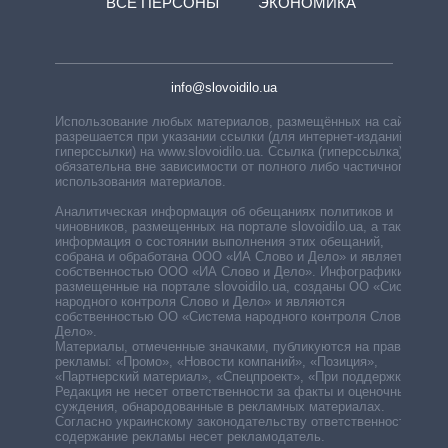
ВСЕ ПЕРСОНЫ
ЭКОНОМИКА
info@slovoidilo.ua
Использование любых материалов, размещённых на сайте,
разрешается при указании ссылки (для интернет-изданий —
гиперссылки) на www.slovoidilo.ua. Ссылка (гиперссылка)
обязательна вне зависимости от полного либо частичного
использования материалов.
Аналитическая информация об обещаниях политиков и
чиновников, размещенных на портале slovoidilo.ua, а также
информация о состоянии выполнения этих обещаний,
собрана и обработана ООО «ИА Слово и Дело» и является
собственностью ООО «ИА Слово и Дело». Инфографики,
размещенные на портале slovoidilo.ua, созданы ОО «Система
народного контроля Слово и Дело» и являются
собственностью ОО «Система народного контроля Слово и
Дело».
Материалы, отмеченные значками, публикуются на правах
рекламы: «Промо», «Новости компаний», «Позиция»,
«Партнерский материал», «Спецпроект», «При поддержке».
Редакция не несет ответственности за факты и оценочные
суждения, обнародованные в рекламных материалах.
Согласно украинскому законодательству ответственность за
содержание рекламы несет рекламодатель.