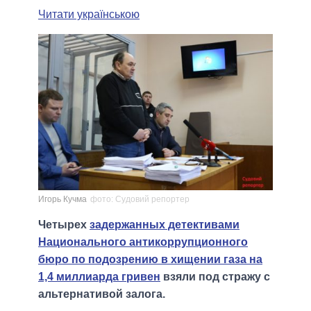
Читати українською
Игорь Кучма
фото: Судовий репортер
Четырех
задержанных детективами
Национального антикоррупционного
бюро по подозрению в хищении газа на
1,4 миллиарда гривен
взяли под стражу с
альтернативой залога.