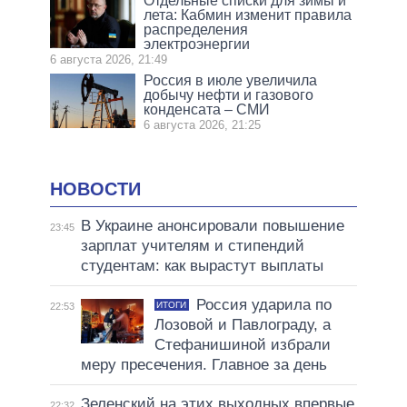
Отдельные списки для зимы и
лета: Кабмин изменит правила
распределения
электроэнергии
6 августа 2026, 21:49
Россия в июле увеличила
добычу нефти и газового
конденсата – СМИ
6 августа 2026, 21:25
НОВОСТИ
В Украине анонсировали повышение
23:45
зарплат учителям и стипендий
студентам: как вырастут выплаты
Россия ударила по
ИТОГИ
22:53
Лозовой и Павлограду, а
Стефанишиной избрали
меру пресечения. Главное за день
Зеленский на этих выходных впервые
22:32