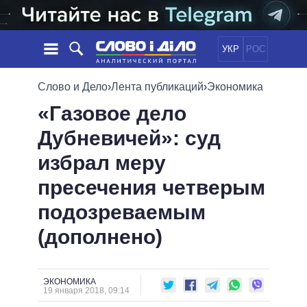
УКР
РОС
НОВОСТИ
Слово и Дело
›
Лента публикаций
›
Экономика
«Газовое дело
ОБЕЩАНИЯ
ЛЕНТА
ПОЛИТИКА
Дубневичей»: суд
СОБЫТИЯ
ЭКОНОМИКА
ПОЛИТИКИ
избрал меру
СТАТЬИ
ОБЩЕСТВО
ИНФОГРАФИКА
МНЕНИЯ
МИР
ВСЕ ПОЛИТИКИ
пресечения четверым
ОБЗОРЫ
ПРЕЗИДЕНТ И ОФИС
подозреваемым
ВИДЕО
ДАЙДЖЕСТЫ
ВЕРХОВНАЯ РАДА
(дополнено)
ПОДДЕРЖАТЬ
КАБИНЕТ МИНИСТРОВ
ГЛАВЫ ОБЛАДМИНИСТРАЦИЙ
СРАВНЕНИЕ ПОЛИТИКОВ
МЭРЫ
ЭКОНОМИКА
19 января 2018, 09:14
ВСЕ ПЕРСОНЫ