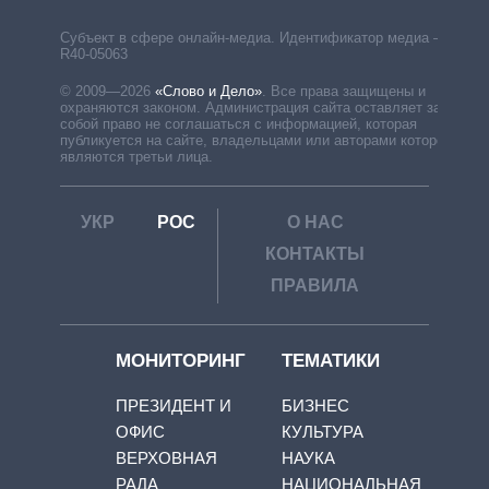
Субъект в сфере онлайн-медиа. Идентификатор медиа –
R40-05063
© 2009—2026
«Слово и Дело»
.
Все права защищены и
охраняются законом. Администрация сайта оставляет за
собой право не соглашаться с информацией, которая
публикуется на сайте, владельцами или авторами которой
являются третьи лица.
УКР
РОС
О НАС
КОНТАКТЫ
ПРАВИЛА
МОНИТОРИНГ
ТЕМАТИКИ
ПРЕЗИДЕНТ И
БИЗНЕС
ОФИС
КУЛЬТУРА
ВЕРХОВНАЯ
НАУКА
РАДА
НАЦИОНАЛЬНАЯ