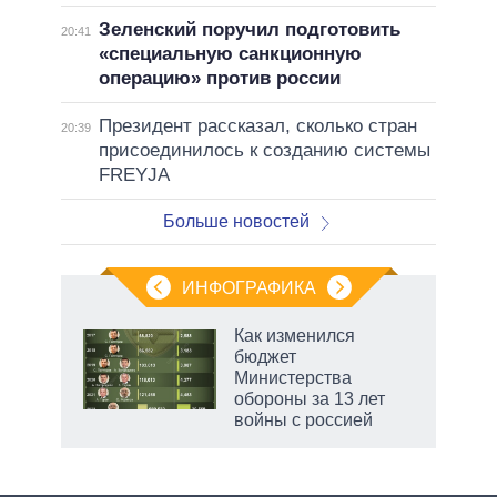
Зеленский поручил подготовить
20:41
«специальную санкционную
операцию» против россии
Президент рассказал, сколько стран
20:39
присоединилось к созданию системы
FREYJA
Больше новостей
ИНФОГРАФИКА
Как изменился
о
бюджет
Министерства
обороны за 13 лет
ic
войны с россией
маги