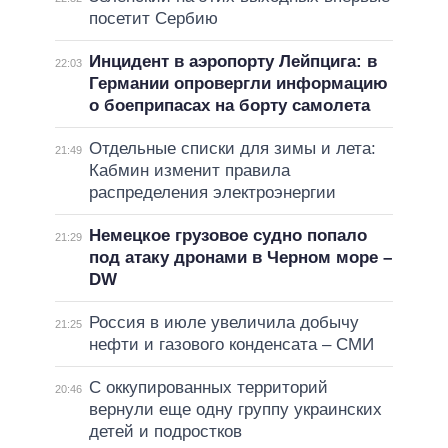
посетит Сербию
Инцидент в аэропорту Лейпцига: в
22:03
Германии опровергли информацию
о боеприпасах на борту самолета
Отдельные списки для зимы и лета:
21:49
Кабмин изменит правила
распределения электроэнергии
Немецкое грузовое судно попало
21:29
под атаку дронами в Черном море –
DW
Россия в июле увеличила добычу
21:25
нефти и газового конденсата – СМИ
С оккупированных территорий
20:46
вернули еще одну группу украинских
детей и подростков