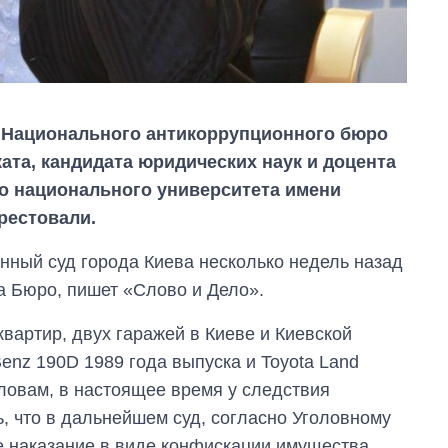
 Национального антикоррупционного бюро
ата, кандидата юридических наук и доцента
о национального университета имени
рестовали.
нный суд города Киева несколько недель назад
а Бюро, пишет «Слово и Дело».
квартир, двух гаражей в Киеве и Киевской
Экономика ИИ-
гигантов: сколько
enz 190D 1989 года выпуска и Toyota Land
стоят и
 словам, в настоящее время у следствия
зарабатывают
OpenAI и Anthropic
, что в дальнейшем суд, согласно Уголовному
е наказание в виде конфискации имущества.