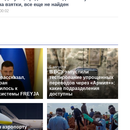
 взятки, все еще не найден
00:02
6 августа
В ВСУ запустили
рассказал,
тестирование упрощенных
ран
переводов через «Армия+»:
илось к
какие подразделения
системы FREYJA
доступны
в аэропорту