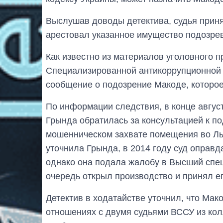
Выслушав доводы детектива, судья прин
арестовал указанное имущество подозре
Как известно из материалов уголовного п
Специализированной антикоррупционной
сообщение о подозрение Макоде, которое 
По информации следствия, в конце авгус
Грында обратилась за консультацией к п
мошенническом захвате помещения во Льв
уточнила Грында, в 2014 году суд оправ
однако она подала жалобу в Высший спе
очередь открыл производство и принял е
Детектив в ходатайстве уточнил, что Мак
отношениях с двумя судьями ВССУ из кол