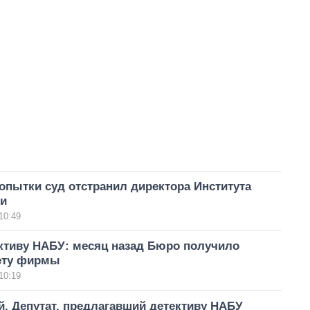
опытки суд отстранил директора Института
ии
10:49
ективу НАБУ: месяц назад Бюро получило
чету фирмы
10:19
. Депутат, предлагавший детективу НАБУ