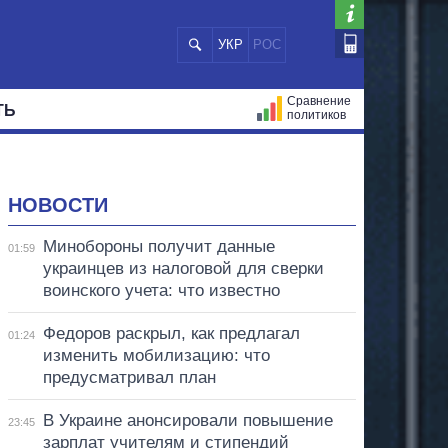
УКР
РОС
Сравнение
ТЬ
политиков
СТРАЦИЙ
МЭРЫ
ВСЕ ПЕРСОНЫ
НОВОСТИ
Минобороны получит данные
01:59
украинцев из налоговой для сверки
воинского учета: что известно
Федоров раскрыл, как предлагал
01:24
изменить мобилизацию: что
предусматривал план
В Украине анонсировали повышение
23:45
зарплат учителям и стипендий