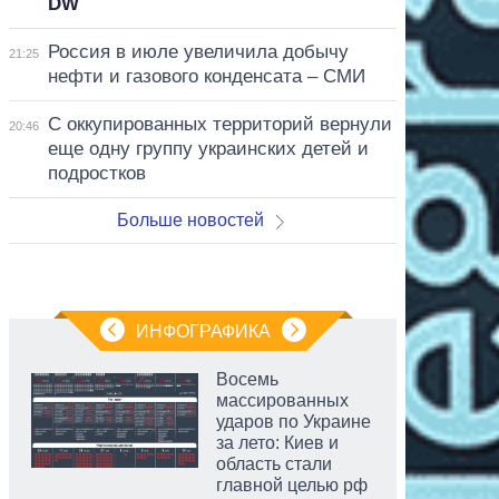
DW
Россия в июле увеличила добычу
21:25
нефти и газового конденсата – СМИ
С оккупированных территорий вернули
20:46
еще одну группу украинских детей и
подростков
Больше новостей
ИНФОГРАФИКА
Восемь
массированных
ударов по Украине
за лето: Киев и
область стали
главной целью рф