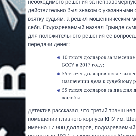
необходимого решения за неправомерную
действительно был знаком с указанными 
взятку судьям, а решил мошенническим м
себя. Подозреваемый назвал Грынде сумм
для положительного решения ее вопроса,
передачи денег:
10 тысяч долларов за внесение
ВССУ в 2017 году;
55 тысяч долларов после выне
назначении дела к судебному р
55 тысяч долларов за два дня
жалобы.
Детектив рассказал, что третий транш н
помещении главного корпуса КНУ им. Шев
именно 17 900 долларов, подозреваемый 
остальные 102,1 тысячи долларов Макода