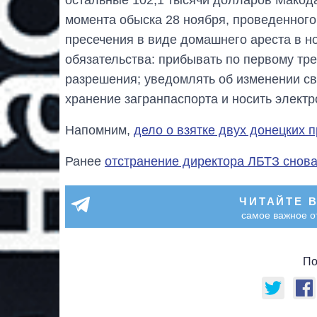
момента обыска 28 ноября, проведенног
пресечения в виде домашнего ареста в н
обязательства: прибывать по первому тре
разрешения; уведомлять об изменении сво
хранение загранпаспорта и носить электр
Напомним,
дело о взятке двух донецких 
Ранее
отстранение директора ЛБТЗ снов
ЧИТАЙТЕ 
самое важное о
По