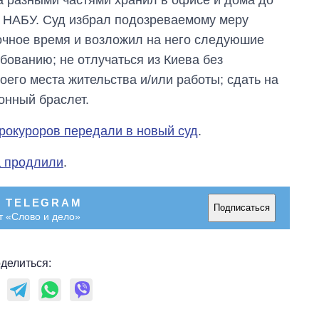
о НАБУ. Суд избрал подозреваемому меру
очное время и возложил на него следуюшие
бованию; не отлучаться из Киева без
его места жительства и/или работы; сдать на
онный браслет.
прокуроров передали в новый суд
.
а продлили
.
В TELEGRAM
Подписаться
т «Слово и дело»
делиться: