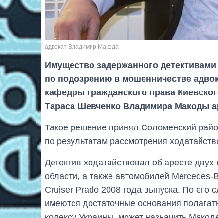
адвокат Владимир Макода
Имущество задержанного детективами
по подозрению в мошенничестве адвок
кафедры гражданского права Киевског
Тараса Шевченко Владимира Макоды а
Такое решение принял Соломенский райо
по результатам рассмотрения ходатайств
Детектив ходатайствовал об аресте двух 
области, а также автомобилей Mercedes-B
Cruiser Prado 2008 года выпуска. По его
имеются достаточные основания полагать
кодексу Украины, может назначить Макод