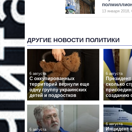
полмиллиона
13 января 2018, 
ДРУГИЕ НОВОСТИ ПОЛИТИКИ
6 августа
6 августа
С оккупированных
Президент 
территорий вернули еще
сколько ст
одну группу украинских
присоедин
детей и подростков
созданию 
6 августа
Инцидент 
6 августа