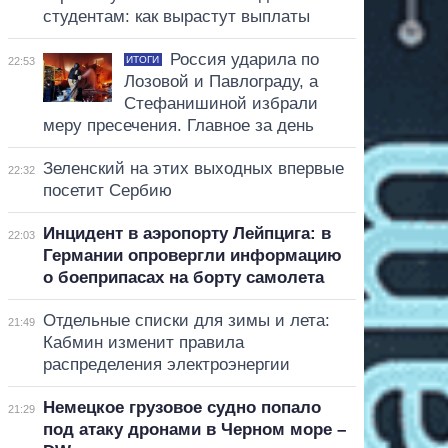
студентам: как вырастут выплаты
Россия ударила по
ИТОГИ
22:53
Лозовой и Павлограду, а
Стефанишиной избрали
меру пресечения. Главное за день
Зеленский на этих выходных впервые
22:32
посетит Сербию
Инцидент в аэропорту Лейпцига: в
22:03
Германии опровергли информацию
о боеприпасах на борту самолета
Отдельные списки для зимы и лета:
21:49
Кабмин изменит правила
распределения электроэнергии
Немецкое грузовое судно попало
21:29
под атаку дронами в Черном море –