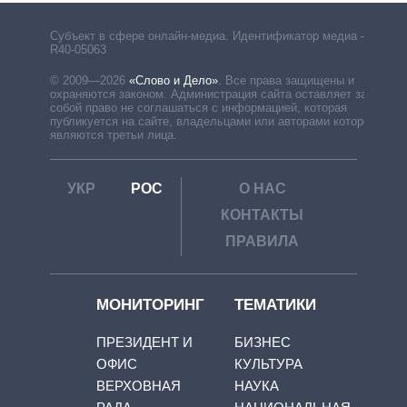
Субъект в сфере онлайн-медиа. Идентификатор медиа –
R40-05063
© 2009—2026
«Слово и Дело»
.
Все права защищены и
охраняются законом. Администрация сайта оставляет за
собой право не соглашаться с информацией, которая
публикуется на сайте, владельцами или авторами которой
являются третьи лица.
УКР
РОС
О НАС
КОНТАКТЫ
ПРАВИЛА
МОНИТОРИНГ
ТЕМАТИКИ
ПРЕЗИДЕНТ И
БИЗНЕС
ОФИС
КУЛЬТУРА
ВЕРХОВНАЯ
НАУКА