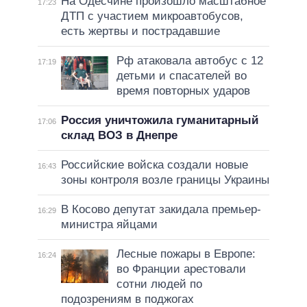
На Одесчине произошло масштабное
17:23
ДТП с участием микроавтобусов,
есть жертвы и пострадавшие
Рф атаковала автобус с 12
17:19
детьми и спасателей во
время повторных ударов
Россия уничтожила гуманитарный
17:06
склад ВОЗ в Днепре
Российские войска создали новые
16:43
зоны контроля возле границы Украины
В Косово депутат закидала премьер-
16:29
министра яйцами
Лесные пожары в Европе:
16:24
во Франции арестовали
сотни людей по
подозрениям в поджогах