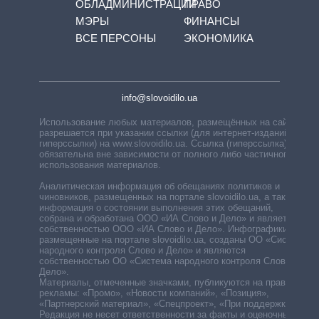
ОБЛАДМИНИСТРАЦИЙ
ПРАВО
МЭРЫ
ФИНАНСЫ
ВСЕ ПЕРСОНЫ
ЭКОНОМИКА
info@slovoidilo.ua
Использование любых материалов, размещённых на сайте,
разрешается при указании ссылки (для интернет-изданий —
гиперссылки) на www.slovoidilo.ua. Ссылка (гиперссылка)
обязательна вне зависимости от полного либо частичного
использования материалов.
Аналитическая информация об обещаниях политиков и
чиновников, размещенных на портале slovoidilo.ua, а также
информация о состоянии выполнения этих обещаний,
собрана и обработана ООО «ИА Слово и Дело» и является
собственностью ООО «ИА Слово и Дело». Инфографики,
размещенные на портале slovoidilo.ua, созданы ОО «Система
народного контроля Слово и Дело» и являются
собственностью ОО «Система народного контроля Слово и
Дело».
Материалы, отмеченные значками, публикуются на правах
рекламы: «Промо», «Новости компаний», «Позиция»,
«Партнерский материал», «Спецпроект», «При поддержке».
Редакция не несет ответственности за факты и оценочные