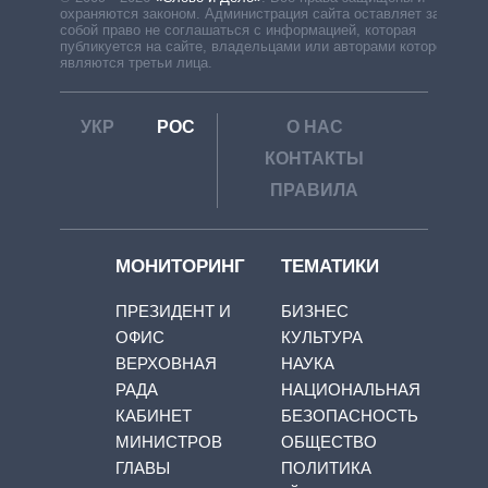
охраняются законом. Администрация сайта оставляет за
собой право не соглашаться с информацией, которая
публикуется на сайте, владельцами или авторами которой
являются третьи лица.
УКР
РОС
О НАС
КОНТАКТЫ
ПРАВИЛА
МОНИТОРИНГ
ТЕМАТИКИ
ПРЕЗИДЕНТ И
БИЗНЕС
ОФИС
КУЛЬТУРА
ВЕРХОВНАЯ
НАУКА
РАДА
НАЦИОНАЛЬНАЯ
КАБИНЕТ
БЕЗОПАСНОСТЬ
МИНИСТРОВ
ОБЩЕСТВО
ГЛАВЫ
ПОЛИТИКА