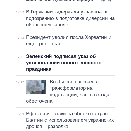
В Германии задержали украинца по
17:52
подозрению в подготовке диверсии на
оборонном заводе
Президент уволил посла Хорватии и
17:43
еще трех стран
Зеленский подписал указ об
17:41
установлении нового военного
праздника
Во Львове взорвался
17:12
трансформатор на
подстанции, часть города
обесточена
Рф готовит атаки на объекты стран
16:59
Балтии с использованием украинских
дронов – разведка