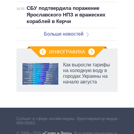
СБУ подтвердила поражение
16:55
Ярославского НПЗ и вражеских
кораблей в Керчи
Больше новостей
ИНФОГРАФИКА
Как выросли тарифы
на холодную воду в
городах Украины на
начало августа
Субъект в сфере онлайн-медиа. Идентификатор медиа –
R40-05063
© 2009—2026
«Слово и Дело»
.
Все права защищены и