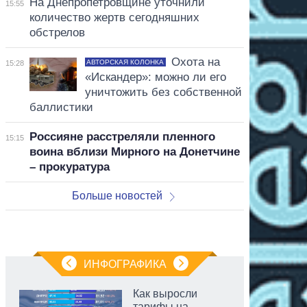
На Днепропетровщине уточнили
15:55
количество жертв сегодняшних
обстрелов
Охота на
АВТОРСКАЯ КОЛОНКА
15:28
«Искандер»: можно ли его
уничтожить без собственной
баллистики
Россияне расстреляли пленного
15:15
воина вблизи Мирного на Донетчине
– прокуратура
Больше новостей
ИНФОГРАФИКА
Как выросли
тарифы на