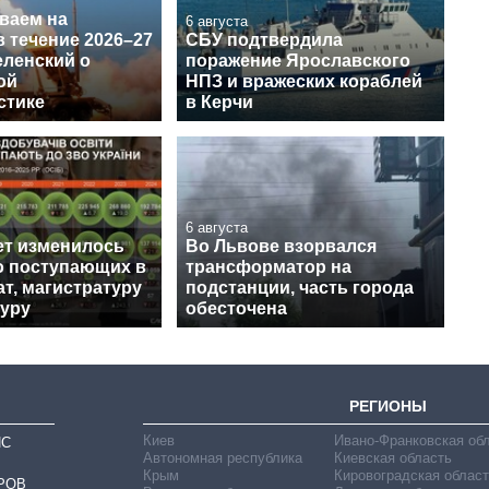
ваем на
6 августа
в течение 2026–27
СБУ подтвердила
еленский о
поражение Ярославского
ой
НПЗ и вражеских кораблей
стике
в Керчи
6 августа
лет изменилось
Во Львове взорвался
о поступающих в
трансформатор на
т, магистратуру
подстанции, часть города
туру
обесточена
РЕГИОНЫ
Киев
Ивано-Франковская об
ИС
Автономная республика
Киевская область
Крым
Кировоградская област
РОВ