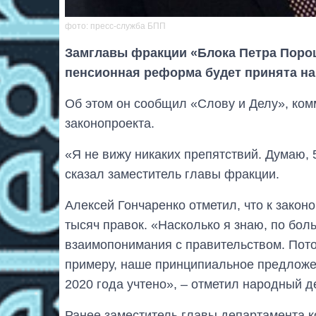
фото: пресс-служба БПП
Замглавы фракции «Блока Петра Пор
пенсионная реформа будет принята на 
Об этом он сообщил «Слову и Делу», ко
законопроекта.
«Я не вижу никаких препятствий. Думаю, 
сказал заместитель главы фракции.
Алексей Гончаренко отметил, что к закон
тысяч правок. «Насколько я знаю, по бол
взаимопонимания с правительством. Пото
примеру, наше принципиальное предложен
2020 года учтено», – отметил народный д
Ранее заместитель главы департамента