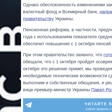
Однако обеспокоенность изменениями з
валютный фонд и Всемирный банк,
напра
правительству
Украины.
Пенсионная реформа, в частности, предпо
года с использованием показателя средне
обеспечит повышение с 1 октября пенсий
При этом правительство заявило, что
гот
обещали, что с 1 октября пройдет осовр
октября это решение примет, мы проведем
необходимые технические возможности сд
выполним и собственные обещания, и реш
вице-премьер-министр Украины
Павел Ро
ЧИТАЙТЕ 
самое важное о