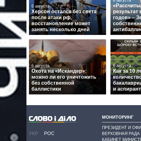
6 августа
«Рассчиты
6 августа
Херсон остался без света
результат 
после атаки рф,
годов» – З
восстановление может
собственн
занять несколько дней
антибалли
6 августа
6 августа
Охота на «Искандер»:
Как за 10 
можно ли его уничтожить
количеств
без собственной
бакалавриа
баллистики
и аспиран
МОНИТОРИНГ
ПРЕЗИДЕНТ И ОФ
УКР
РОС
ВЕРХОВНАЯ РАДА
КАБИНЕТ МИНИСТ