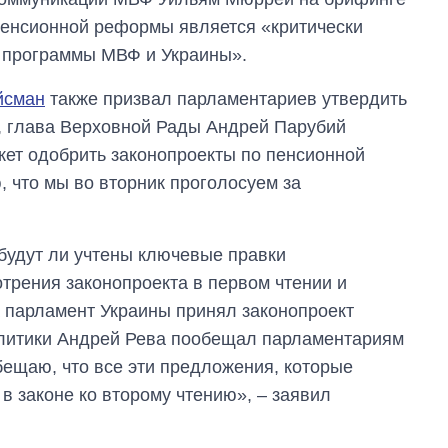
количество
пенсионной реформы является «критически
поступающих в
 программы МВФ и Украины».
бакалавриат,
магистратуру и
аспирантуру
йсман
также призвал парламентариев утвердить
, глава Верховной Рады Андрей Парубий
жет одобрить законопроекты по пенсионной
 что мы во вторник проголосуем за
 будут ли учтены ключевые правки
трения законопроекта в первом чтении и
да парламент Украины принял законопроект
олитики Андрей Рева пообещал парламентариям
бещаю, что все эти предложения, которые
в законе ко второму чтению», – заявил