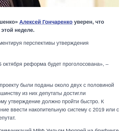
ошенко»
Алексей Гончаренко
уверен, что
этой неделе.
мментируя перспективы утверждения
5 октября реформа будет проголосована», –
опроекту были поданы около двух с половиной
ьшинству из них депутаты достигли
му утверждение должно пройти быстро. К
ие ввести накопительную систему с 2019 или с
епутат.
Как за 10 лет
 коммуникаций МВФ Уильям Мюррей на брифинге
изменилось