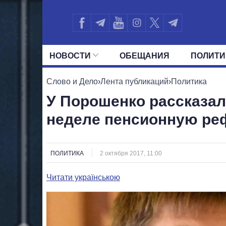
НОВОСТИ
ОБЕЩАНИЯ
ПОЛИТИ
ВСЕ ПОЛИТИКИ
ПРЕЗИДЕНТ И ОФ
Слово и Дело
›
Лента публикаций
›
Политика
У Порошенко рассказали
неделе пенсионную ре
ПОЛИТИКА
2 октября 2017, 11:00
Читати українською