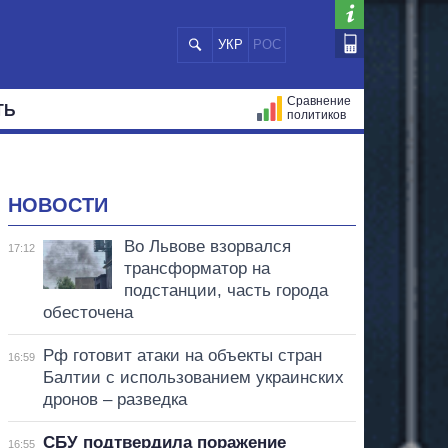
УКР
РОС
Сравнение
ТЬ
политиков
СТРАЦИЙ
МЭРЫ
ВСЕ ПЕРСОНЫ
НОВОСТИ
Во Львове взорвался
17:12
трансформатор на
подстанции, часть города
обесточена
Рф готовит атаки на объекты стран
16:59
Балтии с использованием украинских
дронов – разведка
СБУ подтвердила поражение
16:55