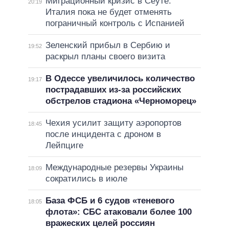
Миграционный кризис в Сеуте:
20:19
Италия пока не будет отменять
пограничный контроль с Испанией
Зеленский прибыл в Сербию и
19:52
раскрыл планы своего визита
В Одессе увеличилось количество
19:17
пострадавших из-за российских
обстрелов стадиона «Черноморец»
Чехия усилит защиту аэропортов
18:45
после инцидента с дроном в
Лейпциге
Международные резервы Украины
18:09
сократились в июле
База ФСБ и 6 судов «теневого
18:05
флота»: СБС атаковали более 100
вражеских целей россиян