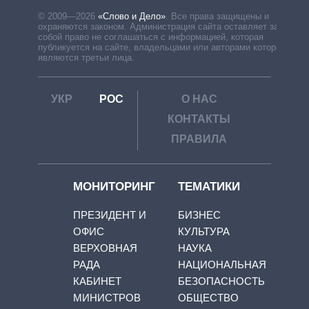
© 2009—2026
«Слово и Дело»
.
Все права защищены и
охраняются законом. Администрация сайта оставляет за
собой право не соглашаться с информацией, которая
публикуется на сайте, владельцами или авторами которой
являются третьи лица.
УКР
РОС
О НАС
КОНТАКТЫ
ПРАВИЛА
МОНИТОРИНГ
ТЕМАТИКИ
ПРЕЗИДЕНТ И
БИЗНЕС
ОФИС
КУЛЬТУРА
ВЕРХОВНАЯ
НАУКА
РАДА
НАЦИОНАЛЬНАЯ
КАБИНЕТ
БЕЗОПАСНОСТЬ
МИНИСТРОВ
ОБЩЕСТВО