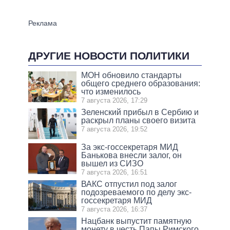
ДРУГИЕ НОВОСТИ ПОЛИТИКИ
МОН обновило стандарты
общего среднего образования:
что изменилось
7 августа 2026, 17:29
Зеленский прибыл в Сербию и
раскрыл планы своего визита
7 августа 2026, 19:52
За экс-госсекретаря МИД
Банькова внесли залог, он
вышел из СИЗО
7 августа 2026, 16:51
ВАКС отпустил под залог
подозреваемого по делу экс-
госсекретаря МИД
7 августа 2026, 16:37
Нацбанк выпустит памятную
монету в честь Папы Римского