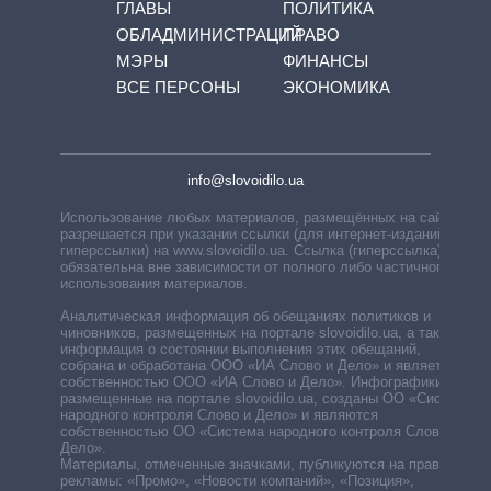
ГЛАВЫ
ПОЛИТИКА
ОБЛАДМИНИСТРАЦИЙ
ПРАВО
МЭРЫ
ФИНАНСЫ
ВСЕ ПЕРСОНЫ
ЭКОНОМИКА
info@slovoidilo.ua
Использование любых материалов, размещённых на сайте,
разрешается при указании ссылки (для интернет-изданий —
гиперссылки) на www.slovoidilo.ua. Ссылка (гиперссылка)
обязательна вне зависимости от полного либо частичного
использования материалов.
Аналитическая информация об обещаниях политиков и
чиновников, размещенных на портале slovoidilo.ua, а также
информация о состоянии выполнения этих обещаний,
собрана и обработана ООО «ИА Слово и Дело» и является
собственностью ООО «ИА Слово и Дело». Инфографики,
размещенные на портале slovoidilo.ua, созданы ОО «Система
народного контроля Слово и Дело» и являются
собственностью ОО «Система народного контроля Слово и
Дело».
Материалы, отмеченные значками, публикуются на правах
рекламы: «Промо», «Новости компаний», «Позиция»,