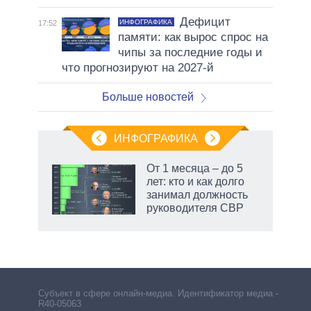
Дефицит
ИНФОГРАФИКА
17:52
памяти: как вырос спрос на
чипы за последние годы и
что прогнозируют на 2027-й
Больше новостей
ИНФОГРАФИКА
От 1 месяца – до 5
лет: кто и как долго
занимал должность
ет
руководителя СВР
маги
Субъект в сфере онлайн-медиа. Идентификатор медиа –
R40-05063