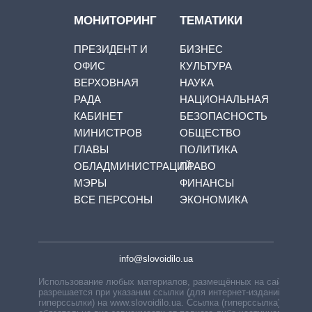
МОНИТОРИНГ
ТЕМАТИКИ
ПРЕЗИДЕНТ И
БИЗНЕС
ОФИС
КУЛЬТУРА
ВЕРХОВНАЯ
НАУКА
РАДА
НАЦИОНАЛЬНАЯ
КАБИНЕТ
БЕЗОПАСНОСТЬ
МИНИСТРОВ
ОБЩЕСТВО
ГЛАВЫ
ПОЛИТИКА
ОБЛАДМИНИСТРАЦИЙ
ПРАВО
МЭРЫ
ФИНАНСЫ
ВСЕ ПЕРСОНЫ
ЭКОНОМИКА
info@slovoidilo.ua
Использование любых материалов, размещённых на сайте,
разрешается при указании ссылки (для интернет-изданий —
гиперссылки) на www.slovoidilo.ua. Ссылка (гиперссылка)