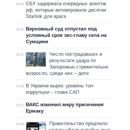
СБУ задержала очередных агентов
14:58
рф, которые активировали десятки
Starlink для врага
Верховный суд отпустил под
14:41
условный срок экс-главу села на
Сумщине
Число пострадавших в
14:27
результате удара по
Запорожью стремительно
возросло, среди них – дети
В Украине вырос уровень топ-
14:19
коррупции – глава САП
ВАКС изменил меру пресечения
14:17
Ермаку
Правительство продлило
13:46
услугу «Брак онлайн» еще