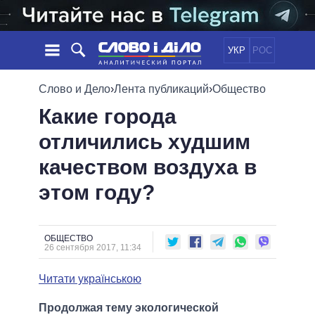
УКР
РОС
НОВОСТИ
Слово и Дело
›
Лента публикаций
›
Общество
Какие города
ОБЕЩАНИЯ
ЛЕНТА
ПОЛИТИКА
отличились худшим
СОБЫТИЯ
ЭКОНОМИКА
ПОЛИТИКИ
качеством воздуха в
СТАТЬИ
ОБЩЕСТВО
ИНФОГРАФИКА
МНЕНИЯ
МИР
ВСЕ ПОЛИТИКИ
этом году?
ОБЗОРЫ
ПРЕЗИДЕНТ И ОФИС
ВИДЕО
ДАЙДЖЕСТЫ
ВЕРХОВНАЯ РАДА
ОБЩЕСТВО
ПОДДЕРЖАТЬ
КАБИНЕТ МИНИСТРОВ
26 сентября 2017, 11:34
ГЛАВЫ ОБЛАДМИНИСТРАЦИЙ
СРАВНЕНИЕ ПОЛИТИКОВ
Читати українською
МЭРЫ
ВСЕ ПЕРСОНЫ
Продолжая тему экологической