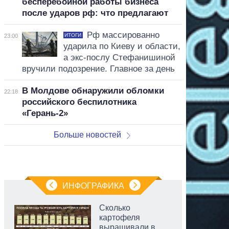
бесперебойной работы бизнеса
после ударов рф: что предлагают
Рф массированно
ИТОГИ
23:00
ударила по Киеву и области,
а экс-послу Стефанишиной
вручили подозрение. Главное за день
В Молдове обнаружили обломки
22:18
российского беспилотника
«Герань-2»
Больше новостей
ИНФОГРАФИКА
Сколько
картофеля
выращивали в