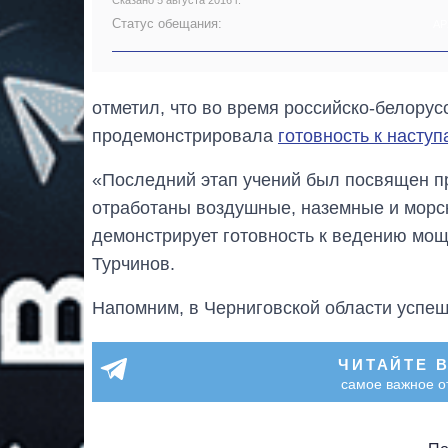
Сказано 5 августа 2016 г.
Статус обещания:
АР
отметил, что во время российско-белору
продемонстрировала
готовность к насту
«Последний этап учений был посвящен п
отработаны воздушные, наземные и морс
демонстрирует готовность к ведению мощ
Турчинов.
Напомним, в Черниговской области успе
ЧИТАЙТЕ 
самое важное о