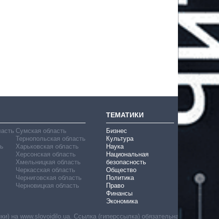
ТЕМАТИКИ
ласть
Сумская область
Бизнес
Тернопольская область
Культура
ь
Харьковская область
Наука
Херсонская область
Национальная
Хмельницкая область
безопасность
Черкасская область
Общество
Черниговская область
Политика
Черновицкая область
Право
Финансы
Экономика
) на www.slovoidilo.ua. Ссылка (гиперссылка) обязательна