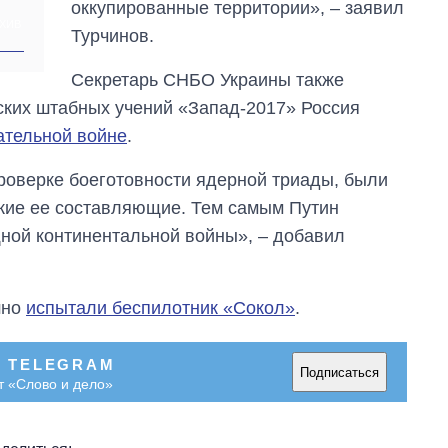
оккупированные территории», – заявил
зарабатывают
ХИВ
OpenAI и Anthropic
Турчинов.
Секретарь СНБО Украины также
сских штабных учений «Запад-2017» Россия
пательной войне
.
роверке боеготовности ядерной триады, были
кие ее составляющие. Тем самым Путин
ной континентальной войны», – добавил
шно
испытали беспилотник «Сокол»
.
В TELEGRAM
Подписаться
т «Слово и дело»