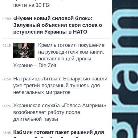
почти на 10 ГВт
«Нужен новый силовой блок»:
02:59
Залужный объяснил свои слова о
вступлении Украины в НАТО
Кремль готовил покушение
02:15
на руководителя компании,
поставляющей дроны
Украине – Die Zeit
На границе Литвы с Беларусью нашли
00:58
уже третий подземный туннель для
нелегальных мигрантов
Украинская служба «Голоса Америки»
00:26
возобновляет работу после
длительной паузы
Кабмин готовит пакет решений для
23:45