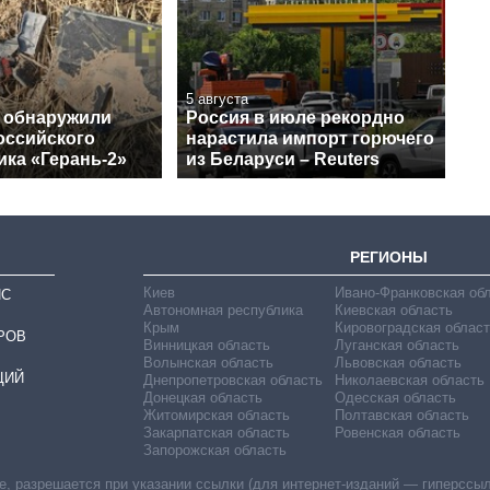
5 августа
 обнаружили
Россия в июле рекордно
оссийского
нарастила импорт горючего
ика «Герань-2»
из Беларуси – Reuters
РЕГИОНЫ
Киев
Ивано-Франковская об
ИС
Автономная республика
Киевская область
Крым
Кировоградская област
РОВ
Винницкая область
Луганская область
Волынская область
Львовская область
ЦИЙ
Днепропетровская область
Николаевская область
Донецкая область
Одесская область
Житомирская область
Полтавская область
Закарпатская область
Ровенская область
Запорожская область
 разрешается при указании ссылки (для интернет-изданий — гиперссылки