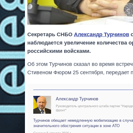
Секретарь СНБО
Александр Турчинов
с
наблюдается увеличение количества о
российскими войсками.
Об этом Турчинов сказал во время встреч
Стивеном Фюром 25 сентября, передает 
Александр Турчинов
Руководитель центрального штаба партии "Народ
фронт"
Турчинов обещает немедленную мобилизацию в случ
значительного обострения ситуации в зоне АТО