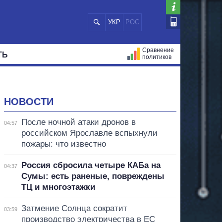
УКР
РОС
Сравнение
ТЬ
политиков
СТРАЦИЙ
МЭРЫ
ВСЕ ПЕРСОНЫ
НОВОСТИ
После ночной атаки дронов в
04:57
российском Ярославле вспыхнули
пожары: что известно
Россия сбросила четыре КАБа на
04:37
Сумы: есть раненые, повреждены
ТЦ и многоэтажки
Затмение Солнца сократит
03:59
производство электричества в ЕС