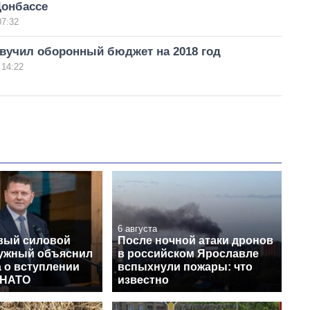
Донбассе
07:32
звучил оборонный бюджет на 2018 год
 14:22
6 августа
вый силовой
После ночной атаки дронов
лужный объяснил
в российском Ярославле
 о вступлении
вспыхнули пожары: что
 НАТО
известно