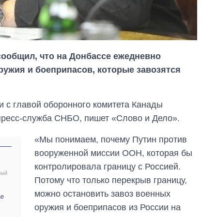
ообщил, что на Донбассе ежедневно
ружия и боеприпасов, которые завозятся
и с главой оборонного комитета Канады
пресс-служба СНБО, пишет «Слово и Дело».
«Мы понимаем, почему Путин против
вооруженной миссии ООН, которая бы
контролировала границу с Россией.
ный
Потому что только перекрыв границу,
можно остановить завоз военных
Экономика ИИ-
ае
гигантов: сколько
оружия и боеприпасов из России на
стоят и