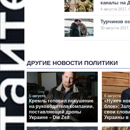
каналы на 
4 августа 2017, 
Турчинов о
30 августа 2017,
ДРУГИЕ НОВОСТИ ПОЛИТИКИ
6 августа
6 августа
Кремль готовил покушение
«Нужен но
на руководителя компании,
блок»: За
поставляющей дроны
свои слова
Украине – Die Zeit
Украины в