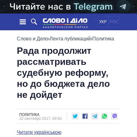
УКР
РОС
НОВОСТИ
Слово и Дело
›
Лента публикаций
›
Политика
Рада продолжит
ОБЕЩАНИЯ
ЛЕНТА
ПОЛИТИКА
рассматривать
СОБЫТИЯ
ЭКОНОМИКА
ПОЛИТИКИ
судебную реформу,
СТАТЬИ
ОБЩЕСТВО
ИНФОГРАФИКА
МНЕНИЯ
МИР
ВСЕ ПОЛИТИКИ
но до бюджета дело
ОБЗОРЫ
ПРЕЗИДЕНТ И ОФИС
не дойдет
ВИДЕО
ДАЙДЖЕСТЫ
ВЕРХОВНАЯ РАДА
ПОДДЕРЖАТЬ
КАБИНЕТ МИНИСТРОВ
ГЛАВЫ ОБЛАДМИНИСТРАЦИЙ
ПОЛИТИКА
СРАВНЕНИЕ ПОЛИТИКОВ
22 сентября 2017, 09:50
МЭРЫ
Читати українською
ВСЕ ПЕРСОНЫ