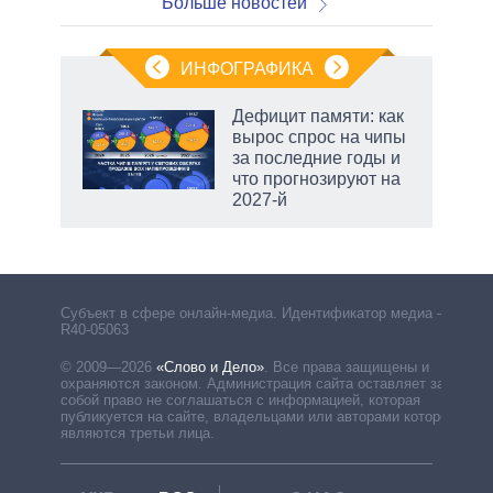
Больше новостей
ИНФОГРАФИКА
 5
Дефицит памяти: как
го
вырос спрос на чипы
сть
за последние годы и
ВР
что прогнозируют на
2027-й
Субъект в сфере онлайн-медиа. Идентификатор медиа –
R40-05063
© 2009—2026
«Слово и Дело»
.
Все права защищены и
охраняются законом. Администрация сайта оставляет за
собой право не соглашаться с информацией, которая
публикуется на сайте, владельцами или авторами которой
являются третьи лица.