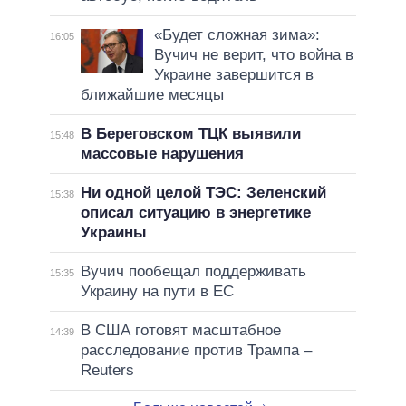
«Будет сложная зима»:
16:05
Вучич не верит, что война в
Украине завершится в
ближайшие месяцы
В Береговском ТЦК выявили
15:48
массовые нарушения
Ни одной целой ТЭС: Зеленский
15:38
описал ситуацию в энергетике
Украины
Вучич пообещал поддерживать
15:35
Украину на пути в ЕС
В США готовят масштабное
14:39
расследование против Трампа –
Reuters