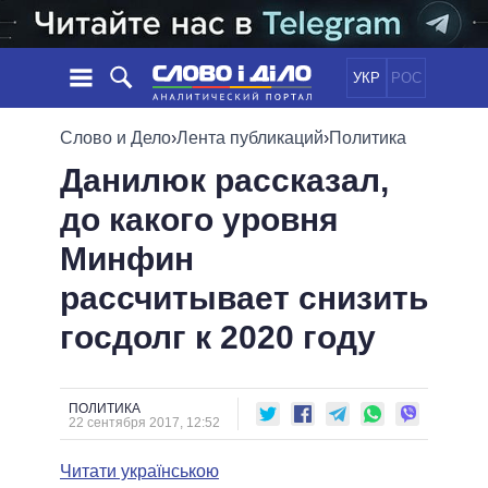
УКР
РОС
НОВОСТИ
Слово и Дело
›
Лента публикаций
›
Политика
Данилюк рассказал,
ОБЕЩАНИЯ
ЛЕНТА
ПОЛИТИКА
до какого уровня
СОБЫТИЯ
ЭКОНОМИКА
ПОЛИТИКИ
Минфин
СТАТЬИ
ОБЩЕСТВО
ИНФОГРАФИКА
МНЕНИЯ
МИР
ВСЕ ПОЛИТИКИ
рассчитывает снизить
ОБЗОРЫ
ПРЕЗИДЕНТ И ОФИС
госдолг к 2020 году
ВИДЕО
ДАЙДЖЕСТЫ
ВЕРХОВНАЯ РАДА
ПОДДЕРЖАТЬ
КАБИНЕТ МИНИСТРОВ
ГЛАВЫ ОБЛАДМИНИСТРАЦИЙ
ПОЛИТИКА
СРАВНЕНИЕ ПОЛИТИКОВ
22 сентября 2017, 12:52
МЭРЫ
Читати українською
ВСЕ ПЕРСОНЫ