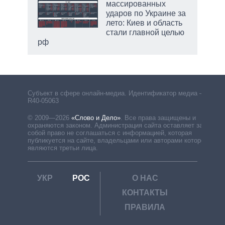
массированных
ударов по Украине за
лето: Киев и область
стали главной целью
рф
Субъект в сфере онлайн-медиа. Идентификатор медиа –
R40-05063
© 2009—2026
«Слово и Дело»
.
Все права защищены и
охраняются законом. Администрация сайта оставляет за
собой право не соглашаться с информацией, которая
публикуется на сайте, владельцами или авторами которой
являются третьи лица.
УКР
РОС
О НАС
КОНТАКТЫ
ПРАВИЛА