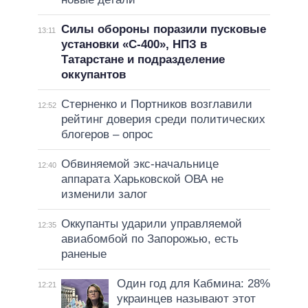
Силы обороны поразили пусковые
13:11
установки «С-400», НПЗ в
Татарстане и подразделение
оккупантов
Стерненко и Портников возглавили
12:52
рейтинг доверия среди политических
блогеров – опрос
Обвиняемой экс-начальнице
12:40
аппарата Харьковской ОВА не
изменили залог
Оккупанты ударили управляемой
12:35
авиабомбой по Запорожью, есть
раненые
Один год для Кабмина: 28%
12:21
украинцев называют этот