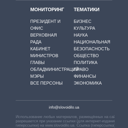
МОНИТОРИНГ
ТЕМАТИКИ
ПРЕЗИДЕНТ И
БИЗНЕС
ОФИС
КУЛЬТУРА
ВЕРХОВНАЯ
НАУКА
РАДА
НАЦИОНАЛЬНАЯ
КАБИНЕТ
БЕЗОПАСНОСТЬ
МИНИСТРОВ
ОБЩЕСТВО
ГЛАВЫ
ПОЛИТИКА
ОБЛАДМИНИСТРАЦИЙ
ПРАВО
МЭРЫ
ФИНАНСЫ
ВСЕ ПЕРСОНЫ
ЭКОНОМИКА
info@slovoidilo.ua
Использование любых материалов, размещённых на сайте,
разрешается при указании ссылки (для интернет-изданий —
гиперссылки) на www.slovoidilo.ua. Ссылка (гиперссылка)