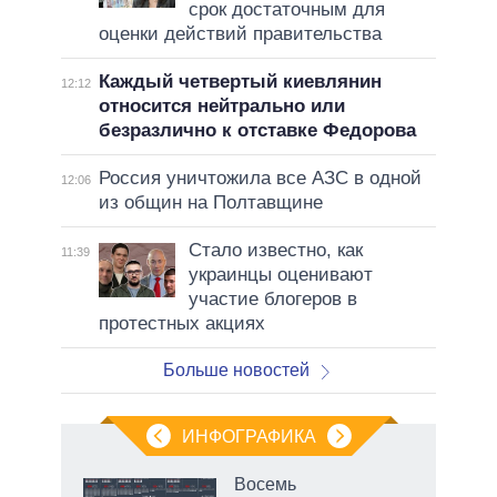
срок достаточным для
оценки действий правительства
Каждый четвертый киевлянин
12:12
относится нейтрально или
безразлично к отставке Федорова
Россия уничтожила все АЗС в одной
12:06
из общин на Полтавщине
Стало известно, как
11:39
украинцы оценивают
участие блогеров в
протестных акциях
Больше новостей
ИНФОГРАФИКА
еля
Восемь