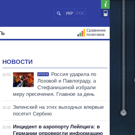
УКР
РОС
Сравнение
ТЬ
политиков
СТРАЦИЙ
МЭРЫ
ВСЕ ПЕРСОНЫ
НОВОСТИ
Россия ударила по
ИТОГИ
22:53
Лозовой и Павлограду, а
Стефанишиной избрали
меру пресечения. Главное за день
Зеленский на этих выходных впервые
22:32
посетит Сербию
Инцидент в аэропорту Лейпцига: в
22:03
Германии опровергли информацию