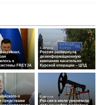
6 августа
рассказал,
Россия развернула
ран
дезинформационную
илось к
кампанию касательно
системы FREYJA
Курской операции – ЦПД
мойского о
6 августа
и средствами
Россия в июле увеличила