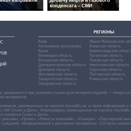
нка» направили
добычу нефти и газового
конденсата – СМИ
РЕГИОНЫ
Киев
Ивано-Франковская об
ИС
Автономная республика
Киевская область
Крым
Кировоградская област
РОВ
Винницкая область
Луганская область
Волынская область
Львовская область
ЦИЙ
Днепропетровская область
Николаевская область
Донецкая область
Одесская область
Житомирская область
Полтавская область
Закарпатская область
Ровенская область
Запорожская область
 разрешается при указании ссылки (для интернет-изданий — гиперссылки
ния материалов.
овников, размещенных на портале slovoidilo.ua, а также информация о 
«ИА Слово и Дело». Инфографики, размещенные на портале slovoidilo.
о контроля Слово и Дело».
х рекламы: «Промо», «Новости компаний», «Позиция», «Партнерский мат
е суждения, обнародованные в рекламных материалах. Согласно украин