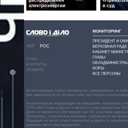
распределения
«ПриватБа
электроэнергии
в суд
МОНИТОРИНГ
ПРЕЗИДЕНТ И ОФ
УКР
РОС
ВЕРХОВНАЯ РАДА
КАБИНЕТ МИНИСТ
ГЛАВЫ
О НАС
ОБЛАДМИНИСТРА
КОНТАКТЫ
МЭРЫ
ПРАВИЛА
ВСЕ ПЕРСОНЫ
Использование любых материалов, размещённых на сайте,
вне зависимости от полного либо частичного использова
Аналитическая информация об обещаниях политиков и чин
ООО «ИА Слово и Дело» и является собственностью ООО 
Дело» и являются собственностью ОО «Система народног
Материалы, отмеченные значками, публикуются на права
Редакция не несет ответственности за факты и оценочны
рекламы несет рекламодатель.