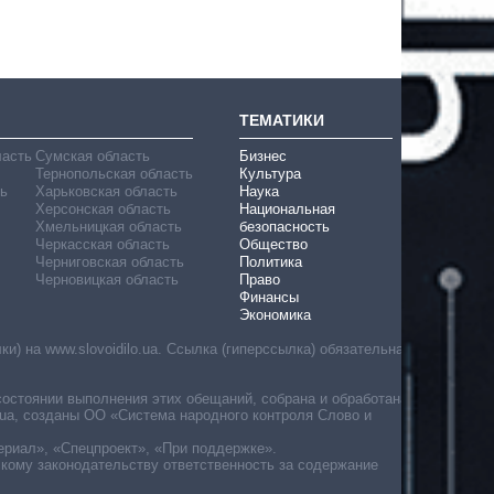
ТЕМАТИКИ
ласть
Сумская область
Бизнес
Тернопольская область
Культура
ь
Харьковская область
Наука
Херсонская область
Национальная
Хмельницкая область
безопасность
Черкасская область
Общество
Черниговская область
Политика
Черновицкая область
Право
Финансы
Экономика
) на www.slovoidilo.ua. Ссылка (гиперссылка) обязательна
состоянии выполнения этих обещаний, собрана и обработана
ua, созданы ОО «Система народного контроля Слово и
ериал», «Спецпроект», «При поддержке».
скому законодательству ответственность за содержание