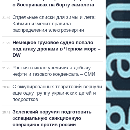
о боеприпасах на борту самолета
Отдельные списки для зимы и лета:
21:49
Кабмин изменит правила
распределения электроэнергии
Немецкое грузовое судно попало
21:29
под атаку дронами в Черном море –
DW
Россия в июле увеличила добычу
21:25
нефти и газового конденсата – СМИ
С оккупированных территорий вернули
20:46
еще одну группу украинских детей и
подростков
Зеленский поручил подготовить
20:41
«специальную санкционную
операцию» против россии