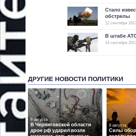
Стало изве
обстрелы
12 сентября 2017
В штабе АТО
14 сентября 2017
ДРУГИЕ НОВОСТИ ПОЛИТИКИ
9 августа
В Черниговской области
9 августа
дрон рф ударил возле
Силы обор