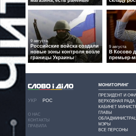
магазина, есть раненые
складу рос
9 августа
Российские войска создали
9 августа
новые зоны контроля возле
В Косово д
границы Украины
премьер-м
МОНИТОРИНГ
ПРЕЗИДЕНТ И ОФ
УКР
РОС
ВЕРХОВНАЯ РАДА
КАБИНЕТ МИНИСТ
ГЛАВЫ
О НАС
ОБЛАДМИНИСТРА
КОНТАКТЫ
МЭРЫ
ПРАВИЛА
ВСЕ ПЕРСОНЫ