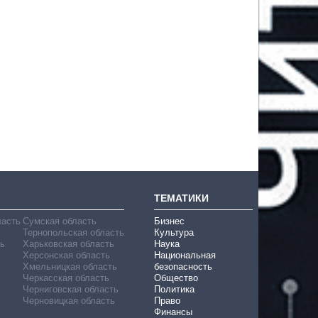
ТЕМАТИКИ
ласть
Сумская область
Бизнес
Тернопольская область
Культура
ь
Харьковская область
Наука
Херсонская область
Национальная
Хмельницкая область
безопасность
Черкасская область
Общество
Черниговская область
Политика
Черновицкая область
Право
Финансы