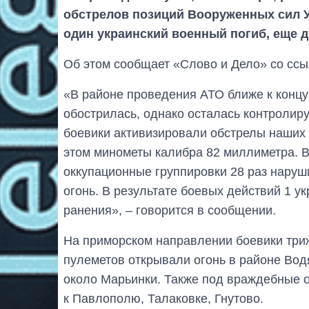
обстрелов позиций Вооруженных сил У
один украинский военный погиб, еще д
Об этом сообщает «Слово и Дело» со ссы
«В районе проведения АТО ближе к концу
обострилась, однако осталась контролир
боевики активизировали обстрелы наших 
этом минометы калибра 82 миллиметра. В
оккупационные группировки 28 раз нару
огонь. В результате боевых действий 1 у
ранения», – говорится в сообщении.
На приморском направлении боевики три
пулеметов открывали огонь в районе Вод
около Марьинки. Также под враждебные 
к Павлополю, Талаковке, Гнутово.