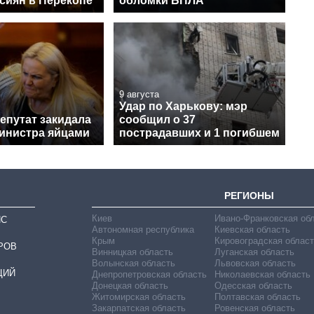
сиян в Перекопе
обломки БПЛА
9 августа
Удар по Харькову: мэр
епутат закидала
сообщил о 37
инистра яйцами
пострадавших и 1 погибшем
РЕГИОНЫ
Киев
Ивано-Франковская об
ИС
Автономная республика
Киевская область
Крым
Кировоградская област
РОВ
Винницкая область
Луганская область
Волынская область
Львовская область
ЦИЙ
Днепропетровская область
Николаевская область
Донецкая область
Одесская область
Житомирская область
Полтавская область
Закарпатская область
Ровенская область