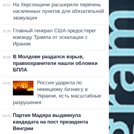
На Херсонщине расширили перечень
15:53
населенных пунктов для обязательной
эвакуации
Главный генерал США предостерег
15:34
команду Трампа от эскалации с
Ираном
В Молдове раздался взрыв,
15:09
правоохранители нашли обломки
БПЛА
Россия ударила по
14:42
немецкому бизнесу в
Украине, есть масштабные
разрушения
Партия Мадяра выдвинула
14:33
кандидата на пост президента
Венгрии