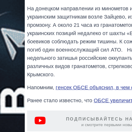
На донецком направлении из минометов 
украинским защитникам возле Зайцево, 
промзону. А около 21 часа из гранатомет
украинских позиций недалеко от шахты «
боевиков соблюдать режим тишины. К сож
погиб один военнослужащий сил АТО. На
недельного затишья российские оккупанты
различных видов гранатометов, стрелков
Крымского.
Напомним,
генсек ОБСЕ объяснил, в чем
Ранее стало известно, что
ОБСЕ увеличит
ПОДПИСЫВАЙТЕСЬ НА
и смотрите первыми новы