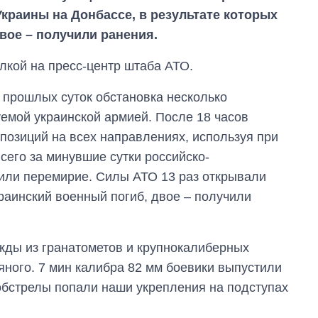
краины на Донбассе, в результате которых
вое – получили ранения.
лкой на пресс-центр штаба АТО.
 прошлых суток обстановка несколько
уемой украинской армией. После 18 часов
позиций на всех направлениях, используя при
сего за минувшие сутки российско-
шили перемирие. Силы АТО 13 раз открывали
краинский военный погиб, двое – получили
Сколько
картофеля
жды из гранатометов и крупнокалиберных
выращивали в
Украине до и во
яного. 7 мин калибра 82 мм боевики выпустили
время большой
обстрелы попали наши укрепления на подступах
войны