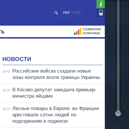
УКР
РОС
Сравнение
ТЬ
политиков
СТРАЦИЙ
МЭРЫ
ВСЕ ПЕРСОНЫ
НОВОСТИ
Российские войска создали новые
16:43
зоны контроля возле границы Украины
В Косово депутат закидала премьер-
16:29
министра яйцами
Лесные пожары в Европе: во Франции
16:24
арестовали сотни людей по
подозрениям в поджогах