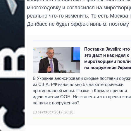
многоходовку и согласился на миротворце
реально что-то изменить. То есть Москва
Донбасс не будет эффективным, поэтому и
Поставки Javelin: что
это даст и как идея с
миротворцами повли
на вооружение Укра
В Украине анонсировали скорые поставки оруж
из США. РФ изначально была категорически
против данной меры. Позже в Кремле приняли
идею миссии ООН. Не станет ли это препятств
на пути к вооружению?
13 сентября 2017, 20:10