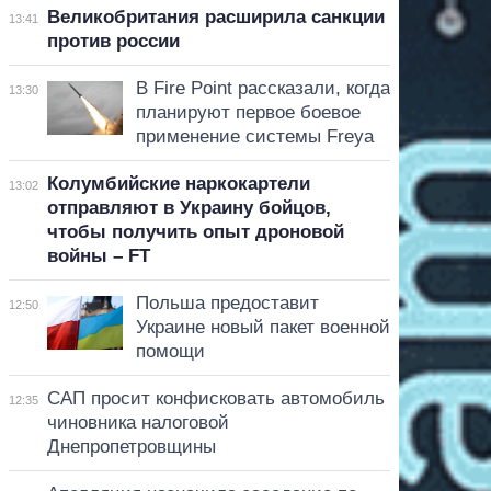
Великобритания расширила санкции
13:41
против россии
В Fire Point рассказали, когда
13:30
планируют первое боевое
применение системы Freya
Колумбийские наркокартели
13:02
отправляют в Украину бойцов,
чтобы получить опыт дроновой
войны – FT
Польша предоставит
12:50
Украине новый пакет военной
помощи
САП просит конфисковать автомобиль
12:35
чиновника налоговой
Днепропетровщины