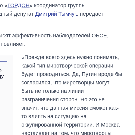
ю «
ГОРДОН
» координатор группы
дный депутат
Дмитрий Тымчук
, передает
овысят эффективность наблюдателей ОБСЕ,
 повлияет.
«Прежде всего здесь нужно понимать,
какой тип миротворческой операции
о
будет проводиться. Да, Путин вроде бы
ду
согласился, что миротворцы могут
быть не только на линии
разграничения сторон. Но это не
Как сократилось
значит, что данная миссия сможет как-
количество
медучреждений в
то влиять на ситуацию на
Украине за годы
оккупированной территории. И Москва
вторжения
настаивает на том, что миротворцы