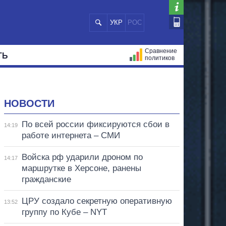
УКР
РОС
Сравнение
ТЬ
политиков
СТРАЦИЙ
МЭРЫ
ВСЕ ПЕРСОНЫ
НОВОСТИ
По всей россии фиксируются сбои в
14:19
работе интернета – СМИ
Войска рф ударили дроном по
14:17
маршрутке в Херсоне, ранены
гражданские
ЦРУ создало секретную оперативную
13:52
группу по Кубе – NYT