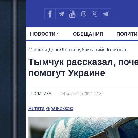
НОВОСТИ
ОБЕЩАНИЯ
ПОЛИТИ
ВСЕ ПОЛИТИКИ
ПРЕЗИДЕНТ И ОФ
Слово и Дело
›
Лента публикаций
›
Политика
Тымчук рассказал, поч
помогут Украине
ПОЛИТИКА
14 сентября 2017, 14:30
Читати українською