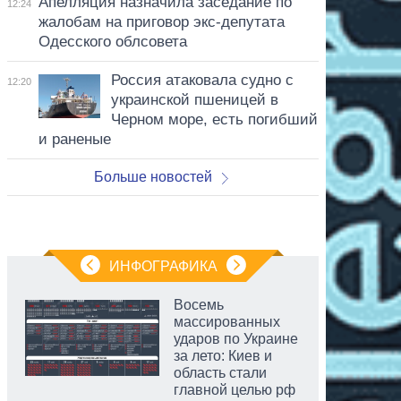
Апелляция назначила заседание по
12:24
жалобам на приговор экс-депутата
Одесского облсовета
Россия атаковала судно с
12:20
украинской пшеницей в
Черном море, есть погибший
и раненые
Больше новостей
ИНФОГРАФИКА
Восемь
массированных
ударов по Украине
за лето: Киев и
область стали
главной целью рф