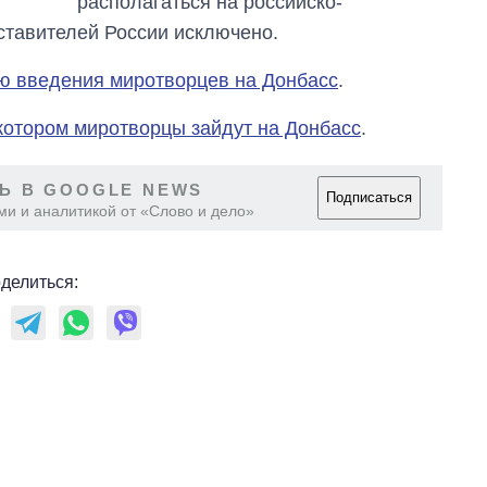
располагаться на российско-
дставителей России исключено.
ю введения миротворцев на Донбасс
.
котором миротворцы зайдут на Донбасс
.
Ь В GOOGLE NEWS
Подписаться
ми и аналитикой от «Слово и дело»
делиться: