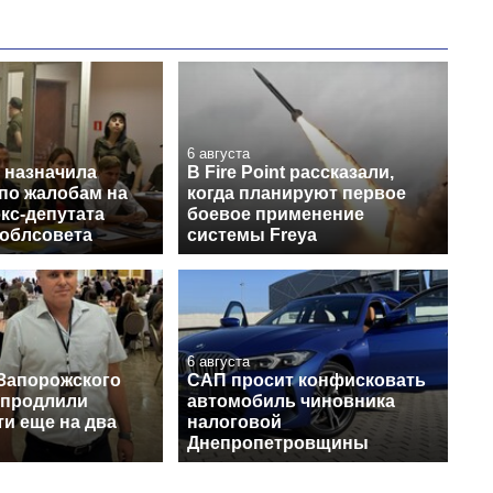
6 августа
 назначила
В Fire Point рассказали,
 по жалобам на
когда планируют первое
кс-депутата
боевое применение
 облсовета
системы Freya
6 августа
Запорожского
САП просит конфисковать
 продлили
автомобиль чиновника
и еще на два
налоговой
Днепропетровщины