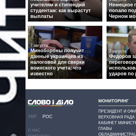
учителям и стипендий
Немецкое 
студентам: как вырастут
попало под
выплаты
Черном мо
7 августа
Минобороны получит
7 августа
данные украинцев из
Федоров за
налоговой для сверки
переговор
воинского учета: что
использова
известно
ударов по
МОНИТОРИНГ
ПРЕЗИДЕНТ И ОФ
УКР
РОС
ВЕРХОВНАЯ РАДА
КАБИНЕТ МИНИСТ
ГЛАВЫ
О НАС
ОБЛАДМИНИСТРА