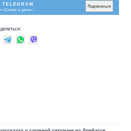
В TELEGRAM
Подписаться
т «Слово и дело»
делиться:
ассказал о сложной ситуации на Донбассе