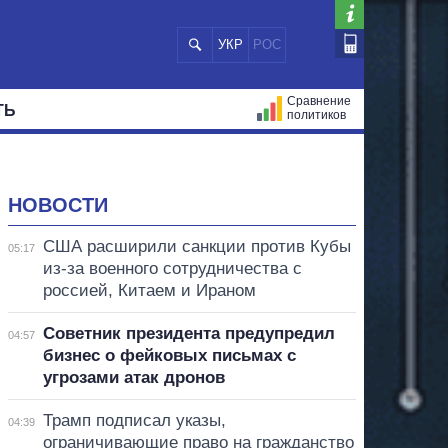
УКР
РОС
Сравнение
ТЬ
политиков
СТРАЦИЙ
МЭРЫ
ВСЕ ПЕРСОНЫ
НОВОСТИ
США расширили санкции против Кубы
05:17
из-за военного сотрудничества с
россией, Китаем и Ираном
Советник президента предупредил
04:57
бизнес о фейковых письмах с
угрозами атак дронов
Трамп подписал указы,
04:39
ограничивающие право на гражданство