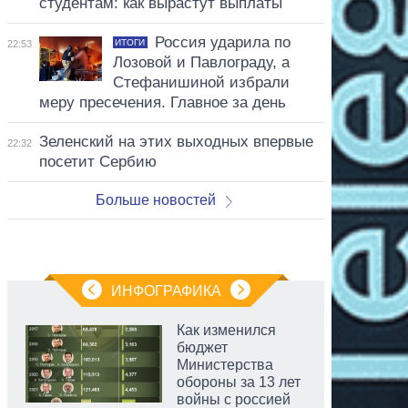
студентам: как вырастут выплаты
Россия ударила по
ИТОГИ
22:53
Лозовой и Павлограду, а
Стефанишиной избрали
меру пресечения. Главное за день
Зеленский на этих выходных впервые
22:32
посетит Сербию
Больше новостей
ИНФОГРАФИКА
Как изменился
бюджет
Министерства
обороны за 13 лет
войны с россией