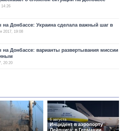
 14:26
 на Донбассе: Украина сделала важный шаг в
я 2017, 19:08
 на Донбассе: варианты развертывания миссии
тиным
, 20:20
6 августа
Инцидент в аэропорту
Лейпцига: в Германии