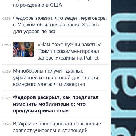
по рождению в США
Федоров заявил, что ведет переговоры
03:56
с Маском об использования Starlink
для ударов по рф
«Нам тоже нужны ракеты»:
02:59
Трамп прокомментировал
запрос Украины на Patriot
Минобороны получит данные
01:59
украинцев из налоговой для сверки
воинского учета: что известно
Федоров раскрыл, как предлагал
01:24
изменить мобилизацию: что
предусматривал план
В Украине анонсировали повышение
23:45
зарплат учителям и стипендий