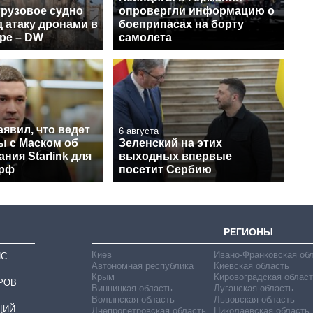
грузовое судно
опровергли информацию о
 атаку дронами в
боеприпасах на борту
ре – DW
самолета
явил, что ведет
6 августа
ы с Маском об
Зеленский на этих
ния Starlink для
выходных впервые
 рф
посетит Сербию
РЕГИОНЫ
Киев
Ивано-Франковская об
ИС
Автономная республика
Киевская область
Крым
Кировоградская област
РОВ
Винницкая область
Луганская область
Волынская область
Львовская область
ЦИЙ
Днепропетровская область
Николаевская область