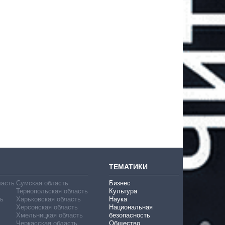
ТЕМАТИКИ
ласть
Сумская область
Бизнес
Тернопольская область
Культура
ь
Харьковская область
Наука
Херсонская область
Национальная
Хмельницкая область
безопасность
Черкасская область
Общество