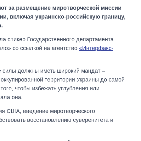
т за размещение миротворческой миссии
ии, включая украинско-российскую границу,
.
ла спикер Государственного департамента
ло» со ссылкой на агентство
«Интерфакс-
ие силы должны иметь широкий мандат –
й оккупированной территории Украины до самой
 того, чтобы избежать углубления или
ала она.
ния США, введение миротворческого
Восемь
обствовать восстановлению суверенитета и
массированных
ударов по Украине
за лето: Киев и
область стали