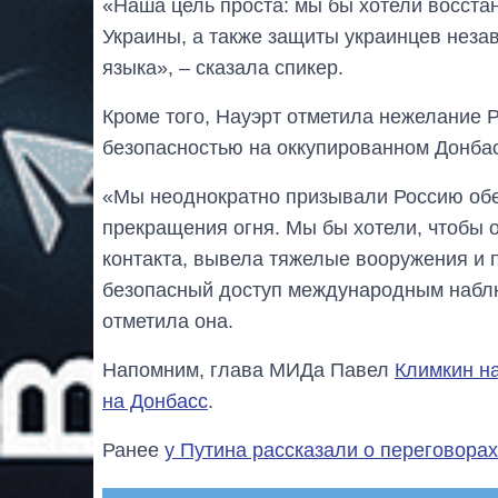
«Наша цель проста: мы бы хотели восста
Украины, а также защиты украинцев незав
языка», – сказала спикер.
Кроме того, Науэрт отметила нежелание 
безопасностью на оккупированном Донбас
«Мы неоднократно призывали Россию обе
прекращения огня. Мы бы хотели, чтобы 
контакта, вывела тяжелые вооружения и 
безопасный доступ международным набл
отметила она.
Напомним, глава МИДа Павел
Климкин на
на Донбасс
.
Ранее
у Путина рассказали о переговора