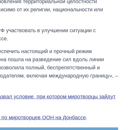
новления территориальной целостности
главной целью рф
исимо от их религии, национальности или
РФ участвовать в улучшении ситуации с
се.
спечить настоящий и прочный режим
она пошла на разведение сил вдоль линии
позволила полный, беспрепятственный и
юдателям, включая международную границу», –
звал условие, при котором миротворцы зайдут
х по миротворцев ООН на Донбассе
.