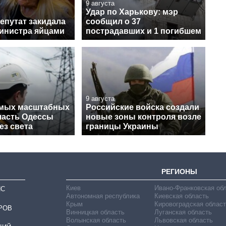
9 августа
Удар по Харькову: мэр
епутат закидала
сообщил о 37
инистра яйцами
пострадавших и 1 погибшем
9 августа
амых масштабных
Российские войска создали
 часть Одессы
новые зоны контроля возле
ез света
границы Украины
РЕГИОНЫ
Киев
Ивано-Франковская об
ИС
Автономная республика
Киевская область
Крым
Кировоградская област
РОВ
Винницкая область
Луганская область
Волынская область
Львовская область