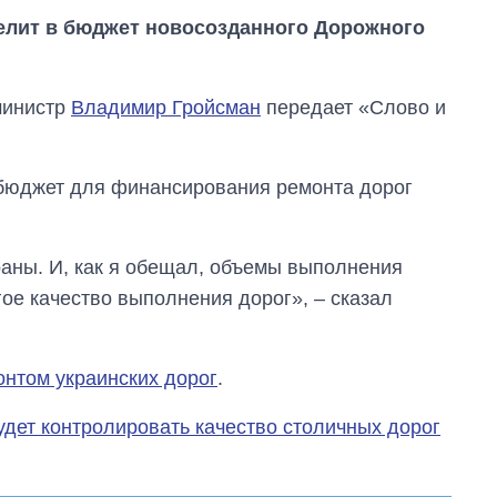
елит в бюджет новосозданного Дорожного
министр
Владимир Гройсман
передает «Слово и
 бюджет для финансирования ремонта дорог
раны. И, как я обещал, объемы выполнения
гое качество выполнения дорог», – сказал
Сколько
картофеля
онтом украинских дорог
.
выращивали в
Украине до и во
будет контролировать качество столичных дорог
время большой
войны