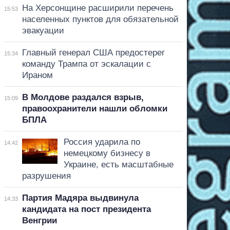
На Херсонщине расширили перечень
15:53
населенных пунктов для обязательной
эвакуации
Главный генерал США предостерег
15:34
команду Трампа от эскалации с
Ираном
В Молдове раздался взрыв,
15:09
правоохранители нашли обломки
БПЛА
Россия ударила по
14:42
немецкому бизнесу в
Украине, есть масштабные
разрушения
Партия Мадяра выдвинула
14:33
кандидата на пост президента
Венгрии