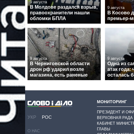
9 августа
В Молдове раздался взрыв,
9 августа
правоохранители нашли
В Косово д
обломки БПЛА
премьер-м
9 августа
9 августа
В Черниговской области
Одна из с
дрон рф ударил возле
атак года:
магазина, есть раненые
осталась б
МОНИТОРИНГ
ПРЕЗИДЕНТ И ОФ
УКР
РОС
ВЕРХОВНАЯ РАДА
КАБИНЕТ МИНИСТ
ГЛАВЫ
О НАС