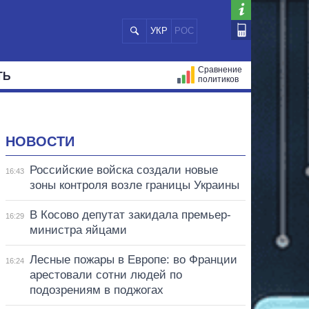
УКР
РОС
Сравнение
ТЬ
политиков
СТРАЦИЙ
МЭРЫ
ВСЕ ПЕРСОНЫ
НОВОСТИ
Российские войска создали новые
16:43
зоны контроля возле границы Украины
В Косово депутат закидала премьер-
16:29
министра яйцами
Лесные пожары в Европе: во Франции
16:24
арестовали сотни людей по
подозрениям в поджогах