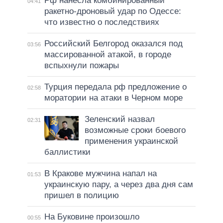
Рф нанесла комбинированный
04:41
ракетно-дроновый удар по Одессе:
что известно о последствиях
Российский Белгород оказался под
03:56
массированной атакой, в городе
вспыхнули пожары
Турция передала рф предложение о
02:58
моратории на атаки в Черном море
Зеленский назвал
02:31
возможные сроки боевого
применения украинской
баллистики
В Кракове мужчина напал на
01:53
украинскую пару, а через два дня сам
пришел в полицию
На Буковине произошло
00:55