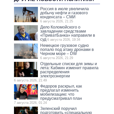
Россия в июле увеличила
добычу нефти и газового
конденсата – СМИ
6 августа 2026, 21:25
Дело Коломойского о
завладении средствами
«ПриватБанка» направили в
суд
6 августа 2026, 19:34
Немецкое грузовое судно
попало под атаку дронами в
Черном море – DW
6 августа 2026, 21:29
Отдельные списки для зимы и
лета: Кабмин изменит правила
распределения
электроэнергии
6 августа 2026, 21:49
Федоров раскрыл, как
предлагал изменить
мобилизацию: что
предусматривал план
7 августа 2026, 01:24
Зеленский поручил
подготовить «специальную