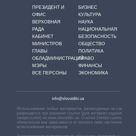
ПРЕЗИДЕНТ И
БИЗНЕС
ОФИС
КУЛЬТУРА
ВЕРХОВНАЯ
НАУКА
РАДА
НАЦИОНАЛЬНАЯ
КАБИНЕТ
БЕЗОПАСНОСТЬ
МИНИСТРОВ
ОБЩЕСТВО
ГЛАВЫ
ПОЛИТИКА
ОБЛАДМИНИСТРАЦИЙ
ПРАВО
МЭРЫ
ФИНАНСЫ
ВСЕ ПЕРСОНЫ
ЭКОНОМИКА
info@slovoidilo.ua
Использование любых материалов, размещённых на сайте,
разрешается при указании ссылки (для интернет-изданий —
гиперссылки) на www.slovoidilo.ua. Ссылка (гиперссылка)
обязательна вне зависимости от полного либо частичного
использования материалов.
Аналитическая информация об обещаниях политиков и