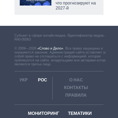
что прогнозируют на
2027-й
рф
Субъект в сфере онлайн-медиа. Идентификатор медиа –
R40-05063
© 2009—2026
«Слово и Дело»
.
Все права защищены и
охраняются законом. Администрация сайта оставляет за
собой право не соглашаться с информацией, которая
публикуется на сайте, владельцами или авторами которой
являются третьи лица.
УКР
РОС
О НАС
КОНТАКТЫ
ПРАВИЛА
МОНИТОРИНГ
ТЕМАТИКИ