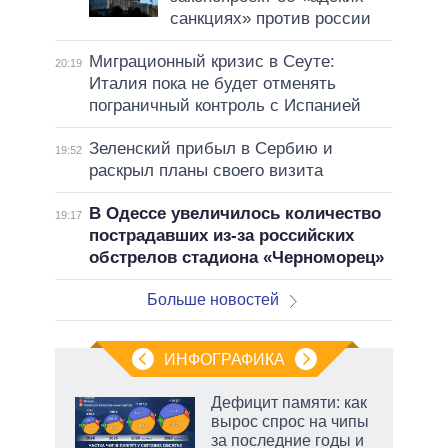
санкциях» против россии
Миграционный кризис в Сеуте:
20:19
Италия пока не будет отменять
пограничный контроль с Испанией
Зеленский прибыл в Сербию и
19:52
раскрыл планы своего визита
В Одессе увеличилось количество
19:17
пострадавших из-за российских
обстрелов стадиона «Черноморец»
Больше новостей
ИНФОГРАФИКА
еля
Дефицит памяти: как
вырос спрос на чипы
за последние годы и