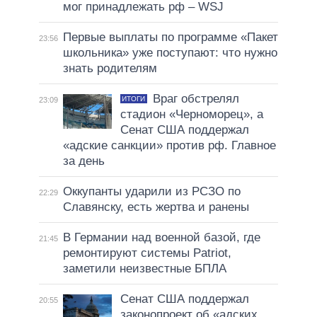
мог принадлежать рф – WSJ
Первые выплаты по программе «Пакет
23:56
школьника» уже поступают: что нужно
знать родителям
Враг обстрелял
ИТОГИ
23:09
стадион «Черноморец», а
Сенат США поддержал
«адские санкции» против рф. Главное
за день
Оккупанты ударили из РСЗО по
22:29
Славянску, есть жертва и ранены
В Германии над военной базой, где
21:45
ремонтируют системы Patriot,
заметили неизвестные БПЛА
Сенат США поддержал
20:55
законопроект об «адских