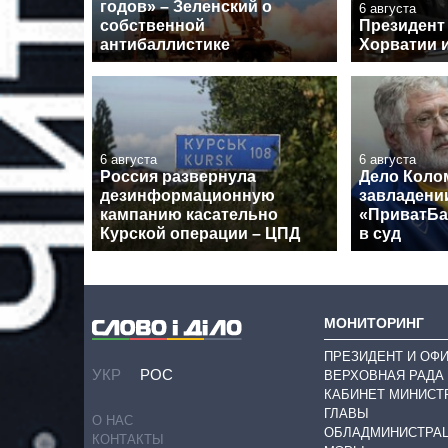
годов» – Зеленский о
6 августа
собственной
Президент
антибаллистике
Хорватии и
6 августа
6 августа
Россия развернула
Дело Коло
дезинформационную
завладени
кампанию касательно
«ПриватБа
Курской операции – ЦПД
в суд
МОНИТОРИНГ
ПРЕЗИДЕНТ И ОФ
УКР
РОС
ВЕРХОВНАЯ РАДА
КАБИНЕТ МИНИСТ
ГЛАВЫ
О НАС
ОБЛАДМИНИСТРА
КОНТАКТЫ