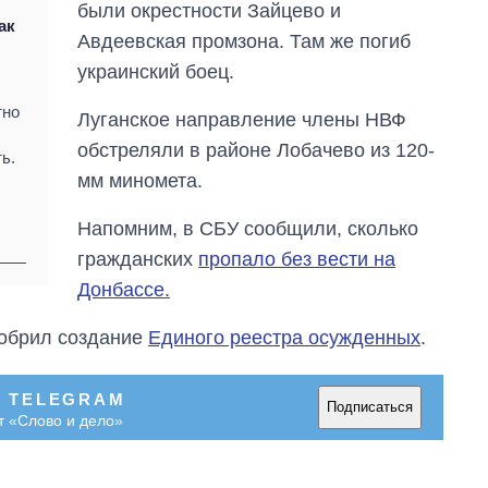
были окрестности Зайцево и
войны с россией
ак
Авдеевская промзона. Там же погиб
украинский боец.
тно
Луганское направление члены НВФ
обстреляли в районе Лобачево из 120-
ь.
мм миномета.
Напомним, в СБУ сообщили, сколько
гражданских
пропало без вести на
Донбассе.
добрил создание
Единого реестра осужденных
.
В TELEGRAM
Подписаться
т «Слово и дело»