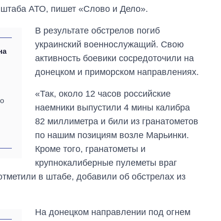
 штаба АТО, пишет «Слово и Дело».
В результате обстрелов погиб
украинский военнослужащий. Свою
на
активность боевики сосредоточили на
донецком и приморском направлениях.
«Так, около 12 часов российские
по
наемники выпустили 4 мины калибра
82 миллиметра и били из гранатометов
по нашим позициям возле Марьинки.
Кроме того, гранатометы и
крупнокалиберные пулеметы враг
отметили в штабе, добавили об обстрелах из
Как изменился
бюджет
Министерства
На донецком направлении под огнем
обороны за 13 лет