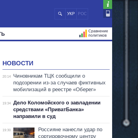
УКР
РОС
Сравнение
ТЬ
политиков
СТРАЦИЙ
МЭРЫ
ВСЕ ПЕРСОНЫ
НОВОСТИ
Чиновникам ТЦК сообщили о
20:14
подозрении из-за случаев фиктивных
мобилизаций в реестре «Оберег»
Дело Коломойского о завладении
19:34
средствами «ПриватБанка»
направили в суд
Россияне нанесли удар по
19:30
сортировочному центру