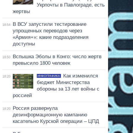
Укрпочты в Павлограде, есть
жертвы
В ВСУ запустили тестирование
18:54
упрощенных переводов через
«Армия+»: какие подразделения
доступны
Вспышка Эболы в Конго: число жертв
18:50
превысило 1800 человек
Как изменился
ИНФОГРАФИКА
18:20
бюджет Министерства
обороны за 13 лет войны с
россией
Россия развернула
18:20
дезинформационную кампанию
касательно Курской операции – ЦПД