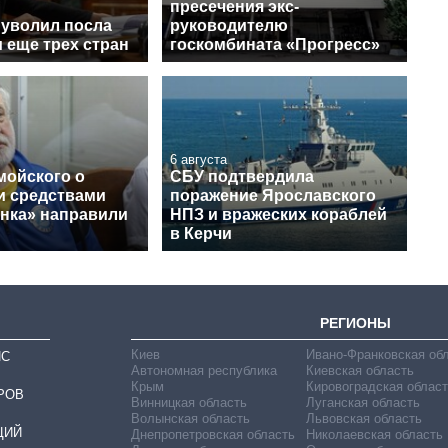
пресечения экс-
 уволил посла
руководителю
 еще трех стран
госкомбината «Прогресс»
6 августа
мойского о
СБУ подтвердила
и средствами
поражение Ярославского
нка» направили
НПЗ и вражеских кораблей
в Керчи
РЕГИОНЫ
Киев
Ивано-Франковская об
ИС
Автономная республика
Киевская область
Крым
Кировоградская област
РОВ
Винницкая область
Луганская область
Волынская область
Львовская область
ЦИЙ
Днепропетровская область
Николаевская область