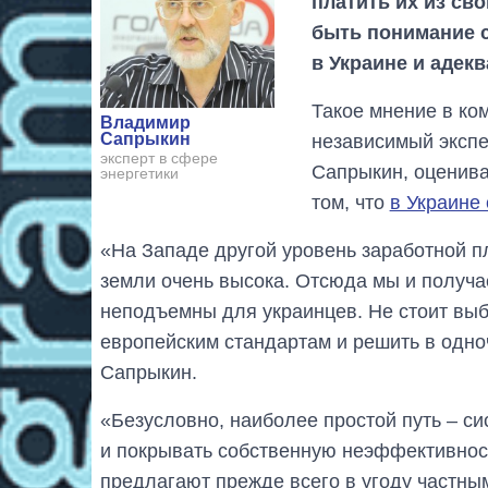
платить их из сво
быть понимание с
в Украине и адек
Такое мнение в ко
Владимир
Сапрыкин
независимый экспе
эксперт в сфере
Сапрыкин, оценив
энергетики
том, что
в Украине
«На Западе другой уровень заработной п
земли очень высока. Отсюда мы и получа
неподъемны для украинцев. Не стоит выби
европейским стандартам и решить в одно
Сапрыкин.
«Безусловно, наиболее простой путь – си
и покрывать собственную неэффективност
предлагают прежде всего в угоду частны