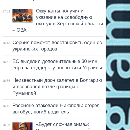
Оккупанты получили
17:01
указание на «свободную
охоту» в Херсонской области
– ОВА
Сербия поможет восстановить один из
16:48
украинских городов
ЕС выделил дополнительные 30 млн
16:42
евро на поддержку энергетики Украины
Неизвестный дрон залетел в Болгарию
16:36
и взорвался возле границы с
Румынией
Россияне атаковали Никополь: сгорел
16:16
автобус, погиб водитель
«Будет сложная зима»:
16:05