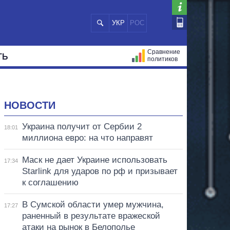
УКР
РОС
Сравнение
ТЬ
политиков
СТРАЦИЙ
МЭРЫ
ВСЕ ПЕРСОНЫ
НОВОСТИ
Украина получит от Сербии 2
18:01
миллиона евро: на что направят
Маск не дает Украине использовать
17:34
Starlink для ударов по рф и призывает
к соглашению
В Сумской области умер мужчина,
17:27
раненный в результате вражеской
атаки на рынок в Белополье