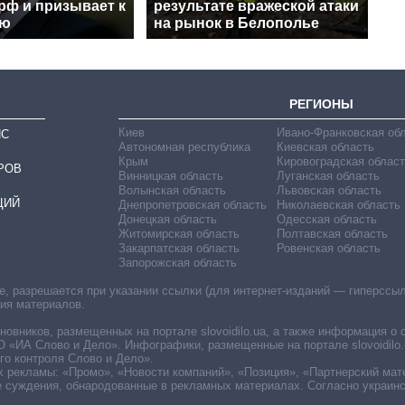
рф и призывает к
результате вражеской атаки
ию
на рынок в Белополье
РЕГИОНЫ
Киев
Ивано-Франковская об
ИС
Автономная республика
Киевская область
Крым
Кировоградская област
РОВ
Винницкая область
Луганская область
Волынская область
Львовская область
ЦИЙ
Днепропетровская область
Николаевская область
Донецкая область
Одесская область
Житомирская область
Полтавская область
Закарпатская область
Ровенская область
Запорожская область
 разрешается при указании ссылки (для интернет-изданий — гиперссылки
ния материалов.
овников, размещенных на портале slovoidilo.ua, а также информация о 
«ИА Слово и Дело». Инфографики, размещенные на портале slovoidilo.
о контроля Слово и Дело».
х рекламы: «Промо», «Новости компаний», «Позиция», «Партнерский мат
е суждения, обнародованные в рекламных материалах. Согласно украин