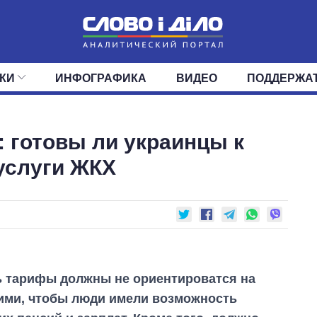
КИ
ИНФОГРАФИКА
ВИДЕО
ПОДДЕРЖА
ИС
ЛЕНТА
ВЕРХОВНАЯ РАДА
СОБЫТИЯ
СТАТЬИ
КАБИНЕТ МИНИСТРОВ
МНЕНИЯ
ОБЗОРЫ
ГЛАВЫ ОБЛАДМИНИ
ДАЙДЖЕСТЫ
 готовы ли украинцы к
ПОЛИТИКА
ДЕПУТАТЫ
ЭКОНОМИКА
КОМИТЕТЫ
ФРАКЦИИ
ОБЩЕСТВО
ОКРУГА
МИР
услуги ЖКХ
ь тарифы должны не ориентироватся на
кими, чтобы люди имели возможность