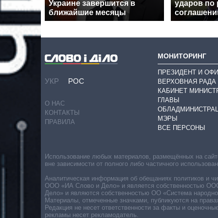
Украине завершится в
ударов по 
ближайшие месяцы
соглашен
МОНИТОРИНГ
ПРЕЗИДЕНТ И ОФ
УКР
РОС
ВЕРХОВНАЯ РАДА
КАБИНЕТ МИНИСТ
ГЛАВЫ
О НАС
ОБЛАДМИНИСТРА
КОНТАКТЫ
МЭРЫ
ПРАВИЛА
ВСЕ ПЕРСОНЫ
Использование любых материалов, размещённых на сайте,
вне зависимости от полного либо частичного использова
Аналитическая информация об обещаниях политиков и чин
ООО «ИА Слово и Дело» и является собственностью ООО 
Дело» и являются собственностью ОО «Система народног
Материалы, отмеченные значками, публикуются на права
Редакция не несет ответственности за факты и оценочны
рекламы несет рекламодатель.