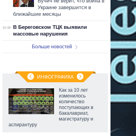
Вучич не верит, что война в
Украине завершится в
ближайшие месяцы
В Береговском ТЦК выявили
15:48
массовые нарушения
Больше новостей
ИНФОГРАФИКА
Как за 10 лет
изменилось
количество
поступающих в
бакалавриат,
магистратуру и
аспирантуру