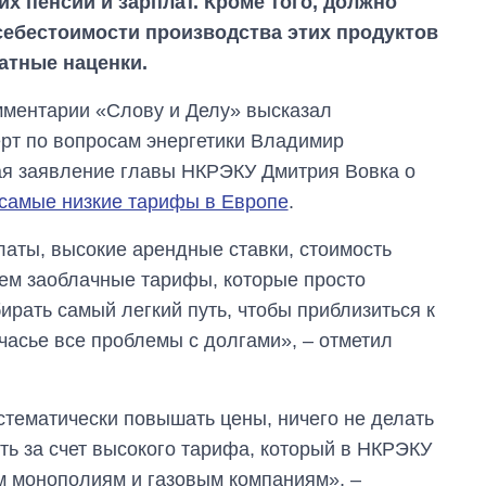
их пенсий и зарплат. Кроме того, должно
ебестоимости производства этих продуктов
ватные наценки.
мментарии «Слову и Делу» высказал
рт по вопросам энергетики Владимир
ая заявление главы НКРЭКУ Дмитрия Вовка о
 самые низкие тарифы в Европе
.
латы, высокие арендные ставки, стоимость
ем заоблачные тарифы, которые просто
рать самый легкий путь, чтобы приблизиться к
часье все проблемы с долгами», – отметил
стематически повышать цены, ничего не делать
ь за счет высокого тарифа, который в НКРЭКУ
м монополиям и газовым компаниям», –