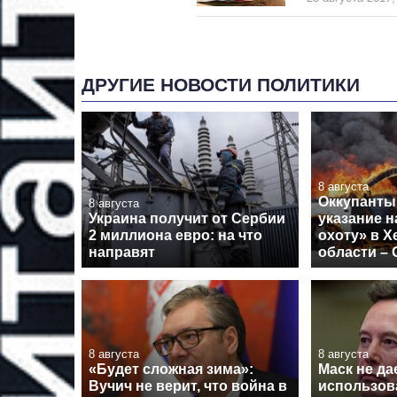
ДРУГИЕ НОВОСТИ ПОЛИТИКИ
8 августа
Оккупанты
8 августа
Украина получит от Сербии
указание 
2 миллиона евро: на что
охоту» в Х
направят
области –
8 августа
8 августа
«Будет сложная зима»:
Маск не да
Вучич не верит, что война в
использова