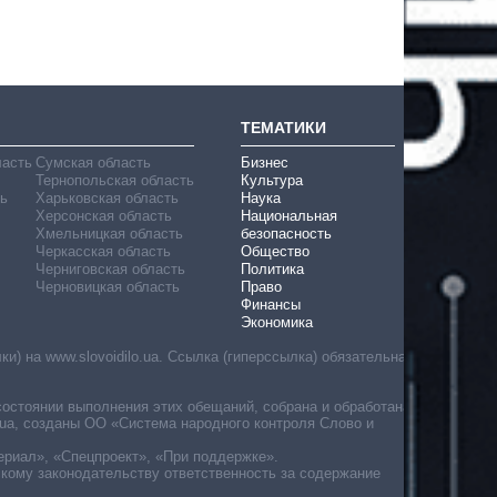
ТЕМАТИКИ
ласть
Сумская область
Бизнес
Тернопольская область
Культура
ь
Харьковская область
Наука
Херсонская область
Национальная
Хмельницкая область
безопасность
Черкасская область
Общество
Черниговская область
Политика
Черновицкая область
Право
Финансы
Экономика
) на www.slovoidilo.ua. Ссылка (гиперссылка) обязательна
состоянии выполнения этих обещаний, собрана и обработана
ua, созданы ОО «Система народного контроля Слово и
ериал», «Спецпроект», «При поддержке».
скому законодательству ответственность за содержание