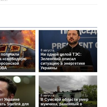
8 августа
 получили
Ни одной целой ТЭС:
на «свободную
Зеленский описал
ерсонской
ситуацию в энергетике
 ОВА
Украины
8 августа
ет Украине
В Сумской области умер
ть Starlink для
мужчина, раненный в