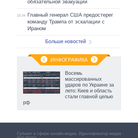
обязательной эвакуации
Главный генерал США предостерег
15:34
команду Трампа от эскалации с
Ираном
Больше новостей
ИНФОГРАФИКА
 как
Восемь
чипы
массированных
ды и
ударов по Украине за
т на
лето: Киев и область
стали главной целью
рф
Субъект в сфере онлайн-медиа. Идентификатор медиа –