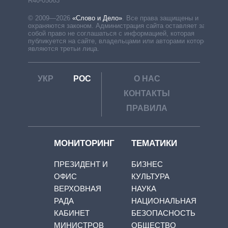
R40-05063
© 2009—2026
«Слово и Дело»
.
Все права защищены и
охраняются законом. Администрация сайта оставляет за
собой право не соглашаться с информацией, которая
публикуется на сайте, владельцами или авторами которой
являются третьи лица.
УКР
РОС
О НАС
КОНТАКТЫ
ПРАВИЛА
МОНИТОРИНГ
ТЕМАТИКИ
ПРЕЗИДЕНТ И
БИЗНЕС
ОФИС
КУЛЬТУРА
ВЕРХОВНАЯ
НАУКА
РАДА
НАЦИОНАЛЬНАЯ
КАБИНЕТ
БЕЗОПАСНОСТЬ
МИНИСТРОВ
ОБЩЕСТВО