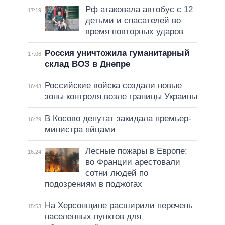
Рф атаковала автобус с 12
17:19
детьми и спасателей во
время повторных ударов
Россия уничтожила гуманитарный
17:06
склад ВОЗ в Днепре
Российские войска создали новые
16:43
зоны контроля возле границы Украины
В Косово депутат закидала премьер-
16:29
министра яйцами
Лесные пожары в Европе:
16:24
во Франции арестовали
сотни людей по
подозрениям в поджогах
На Херсонщине расширили перечень
15:53
населенных пунктов для