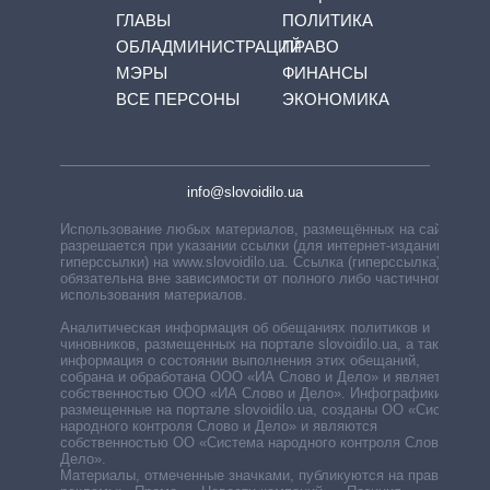
ГЛАВЫ
ПОЛИТИКА
ОБЛАДМИНИСТРАЦИЙ
ПРАВО
МЭРЫ
ФИНАНСЫ
ВСЕ ПЕРСОНЫ
ЭКОНОМИКА
info@slovoidilo.ua
Использование любых материалов, размещённых на сайте,
разрешается при указании ссылки (для интернет-изданий —
гиперссылки) на www.slovoidilo.ua. Ссылка (гиперссылка)
обязательна вне зависимости от полного либо частичного
использования материалов.
Аналитическая информация об обещаниях политиков и
чиновников, размещенных на портале slovoidilo.ua, а также
информация о состоянии выполнения этих обещаний,
собрана и обработана ООО «ИА Слово и Дело» и является
собственностью ООО «ИА Слово и Дело». Инфографики,
размещенные на портале slovoidilo.ua, созданы ОО «Система
народного контроля Слово и Дело» и являются
собственностью ОО «Система народного контроля Слово и
Дело».
Материалы, отмеченные значками, публикуются на правах