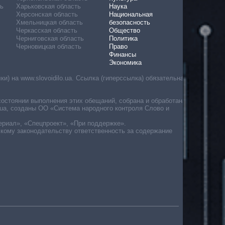
ь
Харьковская область
Наука
Херсонская область
Национальная
Хмельницкая область
безопасность
Черкасская область
Общество
Черниговская область
Политика
Черновицкая область
Право
Финансы
Экономика
) на www.slovoidilo.ua. Ссылка (гиперссылка) обязательна
состоянии выполнения этих обещаний, собрана и обработана
ua, созданы ОО «Система народного контроля Слово и
ериал», «Спецпроект», «При поддержке».
скому законодательству ответственность за содержание