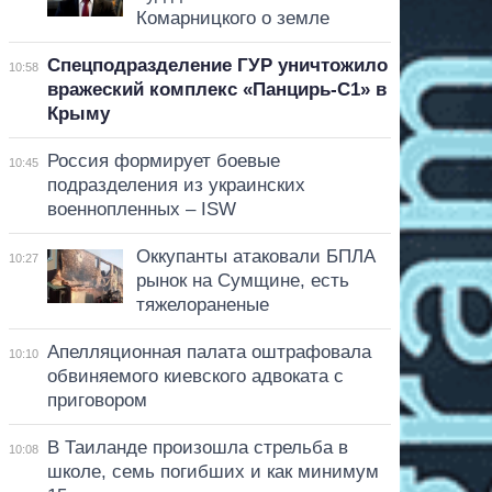
Комарницкого о земле
Спецподразделение ГУР уничтожило
10:58
вражеский комплекс «Панцирь-С1» в
Крыму
Россия формирует боевые
10:45
подразделения из украинских
военнопленных – ISW
Оккупанты атаковали БПЛА
10:27
рынок на Сумщине, есть
тяжелораненые
Апелляционная палата оштрафовала
10:10
обвиняемого киевского адвоката с
приговором
В Таиланде произошла стрельба в
10:08
школе, семь погибших и как минимум