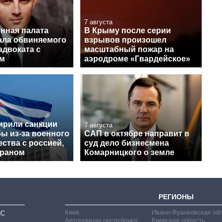
7 августа
нная палата
В Крыму после серии
ла обвиняемого
взрывов произошел
адвоката с
масштабный пожар на
ом
аэродроме «Гвардейское»
рили санкции
7 августа
ы из-за военного
САП в октябре направит в
ства с россией,
суд дело бизнесмена
Ираном
Комарницкого о земле
РЕГИОНЫ
Киев
Ивано-Франковская об
ИС
Автономная республика
Киевская область