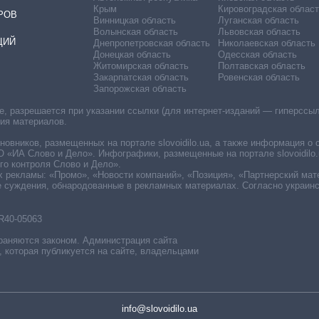
Крым
Кировоградская област
РОВ
Винницкая область
Луганская область
Волынская область
Львовская область
ЦИЙ
Днепропетровская область
Николаевская область
Донецкая область
Одесская область
Житомирская область
Полтавская область
Закарпатская область
Ровенская область
Запорожская область
 разрешается при указании ссылки (для интернет-изданий — гиперссылки
ния материалов.
овников, размещенных на портале slovoidilo.ua, а также информация о 
«ИА Слово и Дело». Инфографики, размещенные на портале slovoidilo.
о контроля Слово и Дело».
х рекламы: «Промо», «Новости компаний», «Позиция», «Партнерский мат
е суждения, обнародованные в рекламных материалах. Согласно украин
R40-05063
раняются законом. Администрация сайта
, которая публикуется на сайте, владельцами
info@slovoidilo.ua