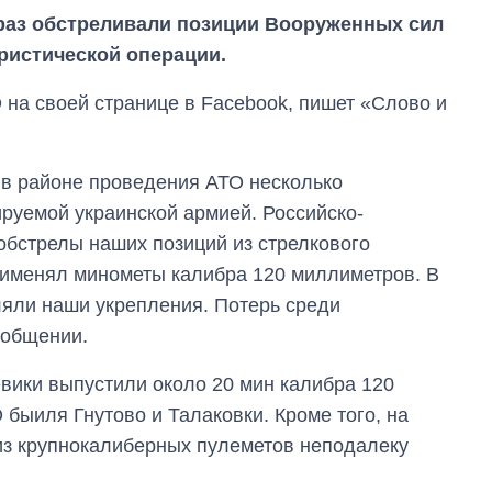
7 раз обстреливали позиции Вооруженных сил
ристической операции.
 на своей странице в Facebook, пишет «Слово и
 в районе проведения АТО несколько
ируемой украинской армией. Российско-
бстрелы наших позиций из стрелкового
рименял минометы калибра 120 миллиметров. В
ляли наши укрепления. Потерь среди
ообщении.
Экономика ИИ-
оевики выпустили около 20 мин калибра 120
гигантов: сколько
быиля Гнутово и Талаковки. Кроме того, на
стоят и
зарабатывают
из крупнокалиберных пулеметов неподалеку
OpenAI и Anthropic