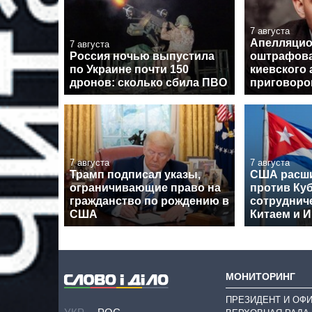
7 августа
Апелляцио
7 августа
Россия ночью выпустила
оштрафова
по Украине почти 150
киевского 
дронов: сколько сбила ПВО
приговор
7 августа
7 августа
Трамп подписал указы,
США расши
ограничивающие право на
против Куб
гражданство по рождению в
сотрудниче
США
Китаем и 
МОНИТОРИНГ
ПРЕЗИДЕНТ И ОФ