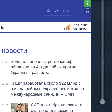
УКР
РОС
Сравнение
ТЬ
политиков
СТРАЦИЙ
МЭРЫ
ВСЕ ПЕРСОНЫ
НОВОСТИ
Больше половины регионов рф
11:58
обеднели за 4 года войны против
Украины – разведка
КНДР заработала около $22 млрд с
11:41
начала войны в Украине несмотря на
международные санкции – СМИ
САП в октябре направит в
11:20
суд дело бизнесмена