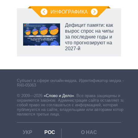
ИНФОГРАФИКА
еля
Дефицит памяти: как
вырос спрос на чипы
за последние годы и
что прогнозируют на
2027-й
Субъект в сфере онлайн-медиа. Идентификатор медиа –
R40-05063
© 2009—2026
«Слово и Дело»
.
Все права защищены и
охраняются законом. Администрация сайта оставляет за
собой право не соглашаться с информацией, которая
публикуется на сайте, владельцами или авторами которой
являются третьи лица.
УКР
РОС
О НАС