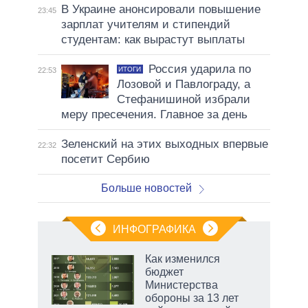
В Украине анонсировали повышение
23:45
зарплат учителям и стипендий
студентам: как вырастут выплаты
Россия ударила по
ИТОГИ
22:53
Лозовой и Павлограду, а
Стефанишиной избрали
меру пресечения. Главное за день
Зеленский на этих выходных впервые
22:32
посетит Сербию
Больше новостей
ИНФОГРАФИКА
Как изменился
о
бюджет
Министерства
обороны за 13 лет