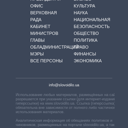
ОФИС
КУЛЬТУРА
ВЕРХОВНАЯ
НАУКА
РАДА
НАЦИОНАЛЬНАЯ
КАБИНЕТ
БЕЗОПАСНОСТЬ
МИНИСТРОВ
ОБЩЕСТВО
ГЛАВЫ
ПОЛИТИКА
ОБЛАДМИНИСТРАЦИЙ
ПРАВО
МЭРЫ
ФИНАНСЫ
ВСЕ ПЕРСОНЫ
ЭКОНОМИКА
info@slovoidilo.ua
Использование любых материалов, размещённых на сайте,
разрешается при указании ссылки (для интернет-изданий —
гиперссылки) на www.slovoidilo.ua. Ссылка (гиперссылка)
обязательна вне зависимости от полного либо частичного
использования материалов.
Аналитическая информация об обещаниях политиков и
чиновников, размещенных на портале slovoidilo.ua, а также