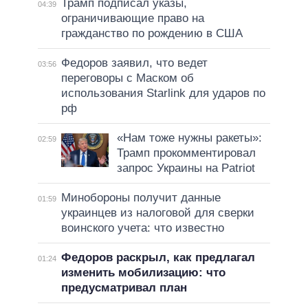
Трамп подписал указы,
04:39
ограничивающие право на
гражданство по рождению в США
Федоров заявил, что ведет
03:56
переговоры с Маском об
использования Starlink для ударов по
рф
«Нам тоже нужны ракеты»:
02:59
Трамп прокомментировал
запрос Украины на Patriot
Минобороны получит данные
01:59
украинцев из налоговой для сверки
воинского учета: что известно
Федоров раскрыл, как предлагал
01:24
изменить мобилизацию: что
предусматривал план