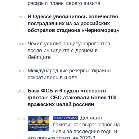
раскрыл планы своего визита
В Одессе увеличилось количество
19:17
пострадавших из-за российских
обстрелов стадиона «Черноморец»
Чехия усилит защиту аэропортов
18:45
после инцидента с дроном в
Лейпциге
Международные резервы Украины
18:09
сократились в июле
База ФСБ и 6 судов «теневого
18:05
флота»: СБС атаковали более 100
вражеских целей россиян
Дефицит
ИНФОГРАФИКА
17:52
памяти: как вырос спрос на
чипы за последние годы и
что прогнозируют на 2027-й