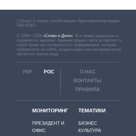
Субъект в сфере онлайн-медиа. Идентификатор медиа –
R40-05063
© 2009—2026
«Слово и Дело»
.
Все права защищены и
охраняются законом. Администрация сайта оставляет за
собой право не соглашаться с информацией, которая
публикуется на сайте, владельцами или авторами которой
являются третьи лица.
УКР
РОС
О НАС
КОНТАКТЫ
ПРАВИЛА
МОНИТОРИНГ
ТЕМАТИКИ
ПРЕЗИДЕНТ И
БИЗНЕС
ОФИС
КУЛЬТУРА