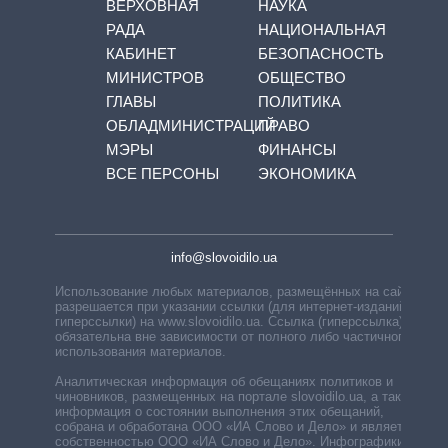
ВЕРХОВНАЯ
НАУКА
РАДА
НАЦИОНАЛЬНАЯ
КАБИНЕТ
БЕЗОПАСНОСТЬ
МИНИСТРОВ
ОБЩЕСТВО
ГЛАВЫ
ПОЛИТИКА
ОБЛАДМИНИСТРАЦИЙ
ПРАВО
МЭРЫ
ФИНАНСЫ
ВСЕ ПЕРСОНЫ
ЭКОНОМИКА
info@slovoidilo.ua
Использование любых материалов, размещённых на сайте,
разрешается при указании ссылки (для интернет-изданий —
гиперссылки) на www.slovoidilo.ua. Ссылка (гиперссылка)
обязательна вне зависимости от полного либо частичного
использования материалов.
Аналитическая информация об обещаниях политиков и
чиновников, размещенных на портале slovoidilo.ua, а также
информация о состоянии выполнения этих обещаний,
собрана и обработана ООО «ИА Слово и Дело» и является
собственностью ООО «ИА Слово и Дело». Инфографики,