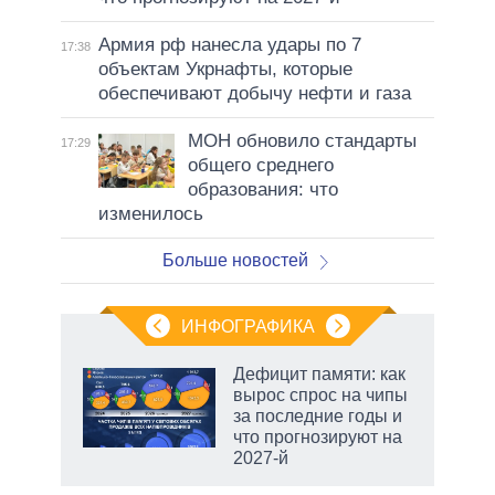
Армия рф нанесла удары по 7
17:38
объектам Укрнафты, которые
обеспечивают добычу нефти и газа
МОН обновило стандарты
17:29
общего среднего
образования: что
изменилось
Больше новостей
ИНФОГРАФИКА
еля
Дефицит памяти: как
вырос спрос на чипы
за последние годы и
что прогнозируют на
2027-й