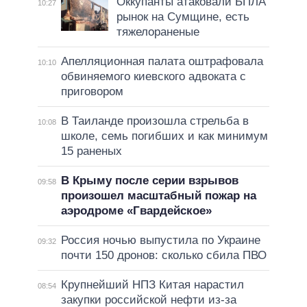
Оккупанты атаковали БПЛА
10:27
рынок на Сумщине, есть
тяжелораненые
Апелляционная палата оштрафовала
10:10
обвиняемого киевского адвоката с
приговором
В Таиланде произошла стрельба в
10:08
школе, семь погибших и как минимум
15 раненых
В Крыму после серии взрывов
09:58
произошел масштабный пожар на
аэродроме «Гвардейское»
Россия ночью выпустила по Украине
09:32
почти 150 дронов: сколько сбила ПВО
Крупнейший НПЗ Китая нарастил
08:54
закупки российской нефти из-за