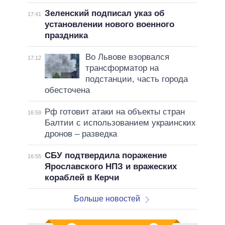
Зеленский подписал указ об
17:41
установлении нового военного
праздника
Во Львове взорвался
17:12
трансформатор на
подстанции, часть города
обесточена
Рф готовит атаки на объекты стран
16:59
Балтии с использованием украинских
дронов – разведка
СБУ подтвердила поражение
16:55
Ярославского НПЗ и вражеских
кораблей в Керчи
Больше новостей