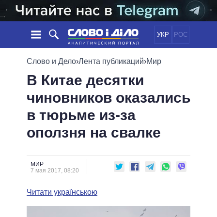
УКР
РОС
НОВОСТИ
Слово и Дело
›
Лента публикаций
›
Мир
В Китае десятки
ОБЕЩАНИЯ
ЛЕНТА
ПОЛИТИКА
чиновников оказались
СОБЫТИЯ
ЭКОНОМИКА
ПОЛИТИКИ
в тюрьме из-за
СТАТЬИ
ОБЩЕСТВО
ИНФОГРАФИКА
МНЕНИЯ
МИР
ВСЕ ПОЛИТИКИ
оползня на свалке
ОБЗОРЫ
ПРЕЗИДЕНТ И ОФИС
ВИДЕО
ДАЙДЖЕСТЫ
ВЕРХОВНАЯ РАДА
МИР
ПОДДЕРЖАТЬ
КАБИНЕТ МИНИСТРОВ
7 мая 2017, 08:20
ГЛАВЫ ОБЛАДМИНИСТРАЦИЙ
СРАВНЕНИЕ ПОЛИТИКОВ
Читати українською
МЭРЫ
ВСЕ ПЕРСОНЫ