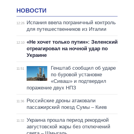
НОВОСТИ
Испания ввела пограничный контроль
12:26
для путешественников из Италии
«Не хочет только путин»: Зеленский
12:10
отреагировал на ночной удар по
Украине
Генштаб сообщил об ударе
11:51
по буровой установке
«Сиваш» и подтвердил
поражение двух НПЗ
Российские дроны атаковали
11:36
пассажирский поезд Сумы – Киев
Украина прошла период рекордной
11:32
августовской жары без отключений
света – Шмыгаль