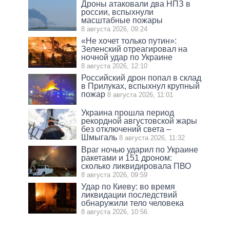
Дроны атаковали два НПЗ в
россии, вспыхнули
масштабные пожары
8 августа 2026, 09:24
«Не хочет только путин»:
Зеленский отреагировал на
ночной удар по Украине
8 августа 2026, 12:10
Российский дрон попал в склад
в Прилуках, вспыхнул крупный
пожар
8 августа 2026, 11:01
Украина прошла период
рекордной августовской жары
без отключений света –
Шмыгаль
8 августа 2026, 11:32
Враг ночью ударил по Украине
ракетами и 151 дроном:
сколько ликвидировала ПВО
8 августа 2026, 09:59
Удар по Киеву: во время
ликвидации последствий
обнаружили тело человека
8 августа 2026, 10:56