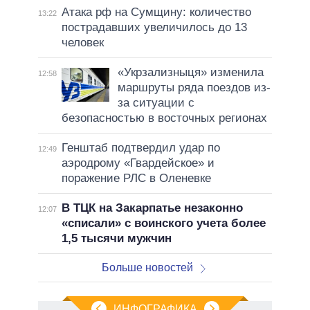
Атака рф на Сумщину: количество
13:22
пострадавших увеличилось до 13
человек
«Укрзализныця» изменила
12:58
маршруты ряда поездов из-
за ситуации с
безопасностью в восточных регионах
Генштаб подтвердил удар по
12:49
аэродрому «Гвардейское» и
поражение РЛС в Оленевке
В ТЦК на Закарпатье незаконно
12:07
«списали» с воинского учета более
1,5 тысячи мужчин
Больше новостей
ИНФОГРАФИКА