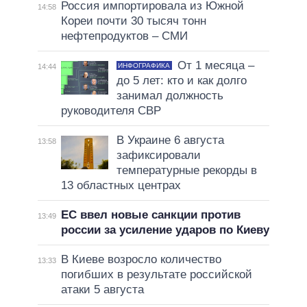
Россия импортировала из Южной
14:58
Кореи почти 30 тысяч тонн
нефтепродуктов – СМИ
От 1 месяца –
ИНФОГРАФИКА
14:44
до 5 лет: кто и как долго
занимал должность
руководителя СВР
В Украине 6 августа
13:58
зафиксировали
температурные рекорды в
13 областных центрах
ЕС ввел новые санкции против
13:49
россии за усиление ударов по Киеву
В Киеве возросло количество
13:33
погибших в результате российской
атаки 5 августа