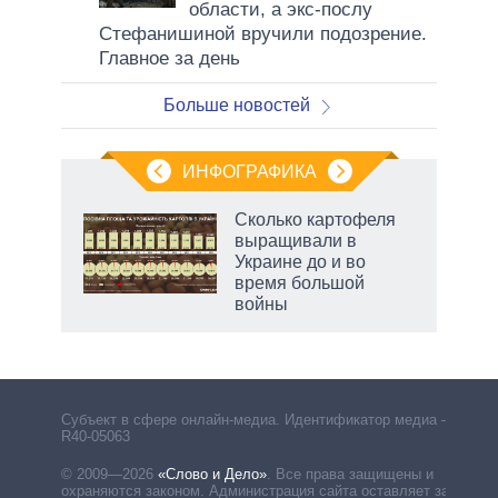
области, а экс-послу
Стефанишиной вручили подозрение.
Главное за день
Больше новостей
ИНФОГРАФИКА
рифы
Сколько картофеля
у в
выращивали в
 на
Украине до и во
время большой
войны
рф
Субъект в сфере онлайн-медиа. Идентификатор медиа –
R40-05063
© 2009—2026
«Слово и Дело»
.
Все права защищены и
охраняются законом. Администрация сайта оставляет за