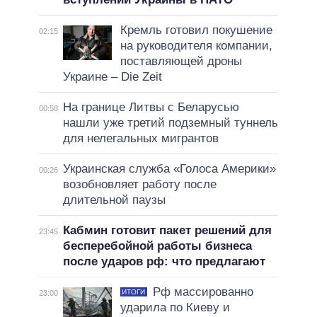
Кремль готовил покушение
02:15
на руководителя компании,
поставляющей дроны
Украине – Die Zeit
На границе Литвы с Беларусью
00:58
нашли уже третий подземный туннель
для нелегальных мигрантов
Украинская служба «Голоса Америки»
00:26
возобновляет работу после
длительной паузы
Кабмин готовит пакет решений для
23:45
бесперебойной работы бизнеса
после ударов рф: что предлагают
Рф массированно
ИТОГИ
23:00
ударила по Киеву и