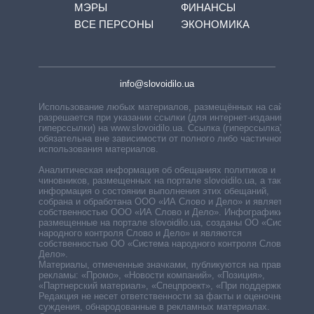
МЭРЫ
ФИНАНСЫ
ВСЕ ПЕРСОНЫ
ЭКОНОМИКА
info@slovoidilo.ua
Использование любых материалов, размещённых на сайте,
разрешается при указании ссылки (для интернет-изданий —
гиперссылки) на www.slovoidilo.ua. Ссылка (гиперссылка)
обязательна вне зависимости от полного либо частичного
использования материалов.
Аналитическая информация об обещаниях политиков и
чиновников, размещенных на портале slovoidilo.ua, а также
информация о состоянии выполнения этих обещаний,
собрана и обработана ООО «ИА Слово и Дело» и является
собственностью ООО «ИА Слово и Дело». Инфографики,
размещенные на портале slovoidilo.ua, созданы ОО «Система
народного контроля Слово и Дело» и являются
собственностью ОО «Система народного контроля Слово и
Дело».
Материалы, отмеченные значками, публикуются на правах
рекламы: «Промо», «Новости компаний», «Позиция»,
«Партнерский материал», «Спецпроект», «При поддержке».
Редакция не несет ответственности за факты и оценочные
суждения, обнародованные в рекламных материалах.