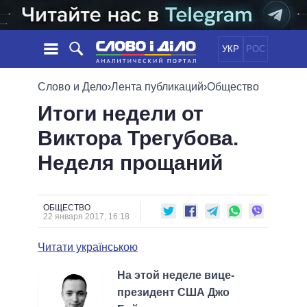
УКР
РОС
НОВОСТИ
Слово и Дело
›
Лента публикаций
›
Общество
Итоги недели от
ОБЕЩАНИЯ
ЛЕНТА
ПОЛИТИКА
Виктора Трегубова.
СОБЫТИЯ
ЭКОНОМИКА
ПОЛИТИКИ
Неделя прощаний
СТАТЬИ
ОБЩЕСТВО
ИНФОГРАФИКА
МНЕНИЯ
МИР
ВСЕ ПОЛИТИКИ
ОБЗОРЫ
ПРЕЗИДЕНТ И ОФИС
ВИДЕО
ОБЩЕСТВО
ДАЙДЖЕСТЫ
22 января 2017, 16:18
ВЕРХОВНАЯ РАДА
ПОДДЕРЖАТЬ
КАБИНЕТ МИНИСТРОВ
Читати українською
ГЛАВЫ ОБЛАДМИНИСТРАЦИЙ
СРАВНЕНИЕ ПОЛИТИКОВ
На этой неделе вице-
МЭРЫ
президент США Джо
ВСЕ ПЕРСОНЫ