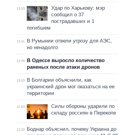
Удар по Харькову: мэр
13:53
сообщил о 37
пострадавших и 1
погибшем
В Румынии отвели угрозу для АЭС,
13:41
но ненадолго
В Одессе выросло количество
13:28
раненых после атаки дронов
В Болгарии объяснили, как
13:03
украинский дрон мог оказаться на ее
территории
Силы обороны ударили по
12:54
складу россиян в Перекопе
Боднар объяснил, почему Украина до
12:32