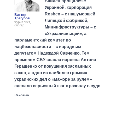
Байден прощался с
Украиной, корпорация
Roshen – с нашумевшей
Виктор
Трегубов
Липецкой фабрикой,
журналист,
блогер
Мининфраструктуры – с
«Укрзализныцей», а
парламентский комитет по
нацбезопасности – с народным
депутатом Надеждой Савченко. Тем
временем СБУ спасла нардепа Антона
Геращенко от покушения засланных
зэков, а одно из наиболее громких
украинских дел о «мажоре за рулем»
сделало серьезный шаг к развалу в суде.