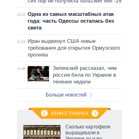
сих пор не получила польские МиГ-29
Одна из самых масштабных атак
12:22
года: часть Одессы осталась без
света
Иран выдвинул США новые
11:54
требования для открытия Ормузского
пролива
Зеленский рассказал, чем
11:48
россия била по Украине в
течение недели
Больше новостей
ИНФОГРАФИКА
Сколько картофеля
выращивали в
Украине до и во