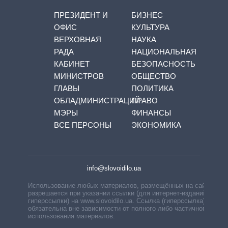
ПРЕЗИДЕНТ И
БИЗНЕС
ОФИС
КУЛЬТУРА
ВЕРХОВНАЯ
НАУКА
РАДА
НАЦИОНАЛЬНАЯ
КАБИНЕТ
БЕЗОПАСНОСТЬ
МИНИСТРОВ
ОБЩЕСТВО
ГЛАВЫ
ПОЛИТИКА
ОБЛАДМИНИСТРАЦИЙ
ПРАВО
МЭРЫ
ФИНАНСЫ
ВСЕ ПЕРСОНЫ
ЭКОНОМИКА
info@slovoidilo.ua
Использование любых материалов, размещённых на сайте,
разрешается при указании ссылки (для интернет-изданий —
гиперссылки) на www.slovoidilo.ua. Ссылка (гиперссылка)
обязательна вне зависимости от полного либо частичного
использования материалов.