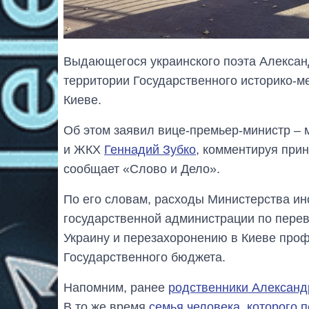
Выдающегося украинского поэта Александ
территории Государственного историко-м
Киеве.
Об этом заявил вице-премьер-министр – 
и ЖКХ
Геннадий Зубко
, комментируя при
сообщает «Слово и Дело».
По его словам, расходы Министерства ин
государственной администрации по перев
Украину и перезахоронению в Киеве про
Государственного бюджета.
Напомним, ранее
родственники Александ
В то же время
семья человека, которого 