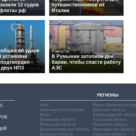
разили 12 судов
путешественников из
 флота» рф
Италии
ообщил об ударе
8 августа
й установке
В Румынии затопили две
 подтвердил
баржи, чтобы спасти работу
 двух НПЗ
АЭС
РЕГИОНЫ
Киев
Ивано-Франковская об
ИС
Автономная республика
Киевская область
Крым
Кировоградская област
РОВ
Винницкая область
Луганская область
Волынская область
Львовская область
ЦИЙ
Днепропетровская область
Николаевская область
Донецкая область
Одесская область