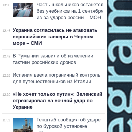
Часть школьников останется
13:06
без учебников на 1 сентября
из-за ударов россии – МОН
Украина согласилась не атаковать
12:46
нероссийские танкеры в Черном
море – СМИ
В Румынии заявили об изменении
12:42
тактики российских дронов
Испания ввела пограничный контроль
12:26
для путешественников из Италии
«Не хочет только путин»: Зеленский
12:10
отреагировал на ночной удар по
Украине
Генштаб сообщил об ударе
11:51
по буровой установке