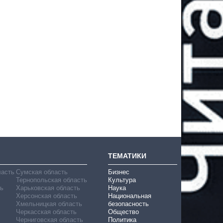
ТЕМАТИКИ
ласть
Сумская область
Бизнес
Тернопольская область
Культура
ь
Харьковская область
Наука
Херсонская область
Национальная
Хмельницкая область
безопасность
Черкасская область
Общество
Черниговская область
Политика