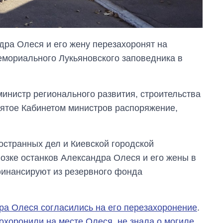
ра Олеся и его жену перезахоронят на
емориального Лукьяновского заповедника в
министр регионального развития, строительства
нятое Кабинетом министров распоряжение,
Как изменился
остранных дел и Киевской городской
бюджет
Министерства
озке останков Александра Олеся и его жены в
обороны за 13 лет
финансируют из резервного фонда
войны с россией
ра Олеся согласились на его перезахоронение
.
похоронили на месте Олеся, не знала о могиле