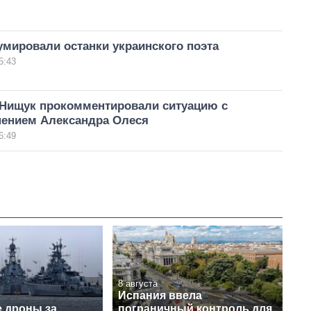
умировали останки украинского поэта
5:43
 Нищук прокомментировали ситуацию с
нением Александра Олеся
6:49
8 августа
Испания ввела
е дроны за
пограничный контроль для