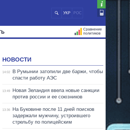
УКР
РОС
Сравнение
ТЬ
политиков
СТРАЦИЙ
МЭРЫ
ВСЕ ПЕРСОНЫ
НОВОСТИ
В Румынии затопили две баржи, чтобы
14:02
спасти работу АЭС
Новая Зеландия ввела новые санкции
13:49
против россии и ее союзников
На Буковине после 11 дней поисков
13:36
задержали мужчину, устроившего
стрельбу по полицейским