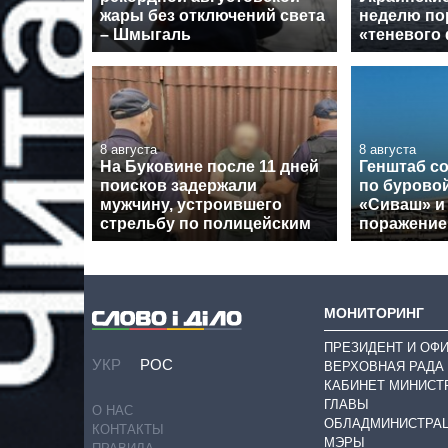
жары без отключений света
неделю по
– Шмыгаль
«теневого
8 августа
8 августа
На Буковине после 11 дней
Генштаб с
поисков задержали
по бурово
мужчину, устроившего
«Сиваш» и
стрельбу по полицейским
поражение
МОНИТОРИНГ
ПРЕЗИДЕНТ И ОФ
УКР
РОС
ВЕРХОВНАЯ РАДА
КАБИНЕТ МИНИСТ
ГЛАВЫ
О НАС
ОБЛАДМИНИСТРА
КОНТАКТЫ
МЭРЫ