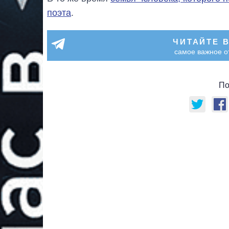
поэта
.
ЧИТАЙТЕ 
самое важное о
По