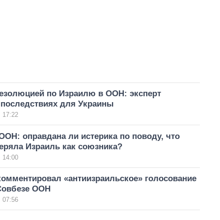
резолюцией по Израилю в ООН: эксперт
 последствиях для Украины
 17:22
ОН: оправдана ли истерика по поводу, что
еряла Израиль как союзника?
 14:00
комментировал «антиизраильское» голосование
Совбезе ООН
 07:56