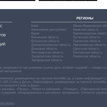
РЕГИОНЫ
Киев
Ивано-Франковская об
ИС
Автономная республика
Киевская область
Крым
Кировоградская област
РОВ
Винницкая область
Луганская область
Волынская область
Львовская область
ЦИЙ
Днепропетровская область
Николаевская область
Донецкая область
Одесская область
Житомирская область
Полтавская область
Закарпатская область
Ровенская область
Запорожская область
 разрешается при указании ссылки (для интернет-изданий — гиперссылки
ния материалов.
овников, размещенных на портале slovoidilo.ua, а также информация о 
«ИА Слово и Дело». Инфографики, размещенные на портале slovoidilo.
о контроля Слово и Дело».
х рекламы: «Промо», «Новости компаний», «Позиция», «Партнерский мат
е суждения, обнародованные в рекламных материалах. Согласно украин
R40-05063