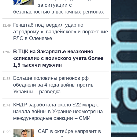
за ситуации с
безопасностью в восточных регионах
Генштаб подтвердил удар по
12:49
аэродрому «Гвардейское» и поражение
РЛС в Оленевке
В ТЦК на Закарпатье незаконно
12:07
«списали» с воинского учета более
1,5 тысячи мужчин
Больше половины регионов рф
11:58
обеднели за 4 года войны против
Украины – разведка
КНДР заработала около $22 млрд с
11:41
начала войны в Украине несмотря на
международные санкции – СМИ
САП в октябре направит в
11:20