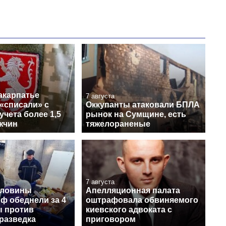
акарпатье
7 августа
«списали» с
Оккупанты атаковали БПЛА
учета более 1,5
рынок на Сумщине, есть
жчин
тяжелораненые
7 августа
оловины
Апелляционная палата
ф обеднели за 4
оштрафовала обвиняемого
ы против
киевского адвоката с
разведка
приговором