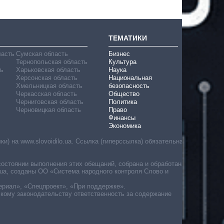
ТЕМАТИКИ
ласть
Сумская область
Бизнес
Тернопольская область
Культура
ь
Харьковская область
Наука
Херсонская область
Национальная
Хмельницкая область
безопасность
Черкасская область
Общество
Черниговская область
Политика
Черновицкая область
Право
Финансы
Экономика
) на www.slovoidilo.ua. Ссылка (гиперссылка) обязательна
состоянии выполнения этих обещаний, собрана и обработана
ua, созданы ОО «Система народного контроля Слово и
ериал», «Спецпроект», «При поддержке».
скому законодательству ответственность за содержание