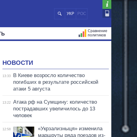
УКР
РОС
Сравнение
ТЬ
политиков
СТРАЦИЙ
МЭРЫ
ВСЕ ПЕРСОНЫ
НОВОСТИ
В Киеве возросло количество
13:33
погибших в результате российской
атаки 5 августа
Атака рф на Сумщину: количество
13:22
пострадавших увеличилось до 13
человек
«Укрзализныця» изменила
12:58
маршруты ряда поездов из-