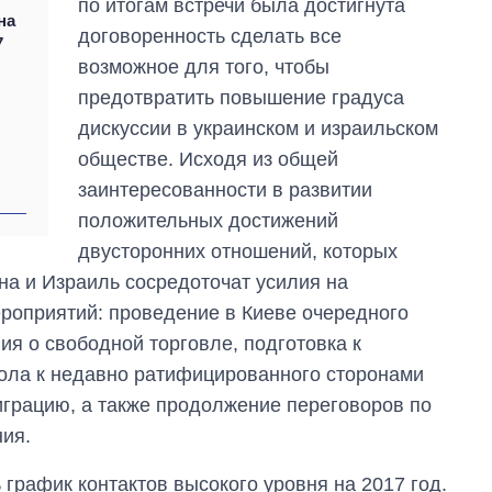
по итогам встречи была достигнута
бакалавриат,
на
магистратуру и
договоренность сделать все
7
аспирантуру
возможное для того, чтобы
предотвратить повышение градуса
дискуссии в украинском и израильском
обществе. Исходя из общей
заинтересованности в развитии
положительных достижений
двусторонних отношений, которых
на и Израиль сосредоточат усилия на
роприятий: проведение в Киеве очередного
ия о свободной торговле, подготовка к
ола к недавно ратифицированного сторонами
грацию, а также продолжение переговоров по
ия.
график контактов высокого уровня на 2017 год.