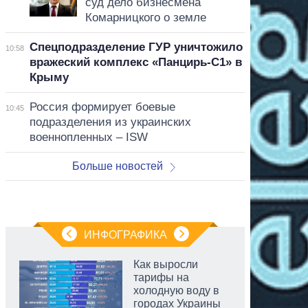
суд дело бизнесмена
Комарницкого о земле
Спецподразделение ГУР уничтожило
10:58
вражеский комплекс «Панцирь-С1» в
Крыму
Россия формирует боевые
10:45
подразделения из украинских
военнопленных – ISW
Больше новостей
ИНФОГРАФИКА
Как выросли
тарифы на
холодную воду в
городах Украины