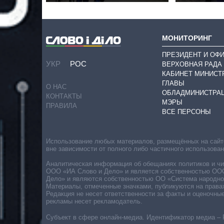
МОНИТОРИНГ
ПРЕЗИДЕНТ И ОФ
УКР
РОС
ВЕРХОВНАЯ РАДА
КАБИНЕТ МИНИСТ
ГЛАВЫ
О НАС
ОБЛАДМИНИСТРА
КОНТАКТЫ
МЭРЫ
ПРАВИЛА
ВСЕ ПЕРСОНЫ
Использование любых материалов, размещённых на сайте,
вне зависимости от полного либо частичного использова
Аналитическая информация об обещаниях политиков и чин
ООО «ИА Слово и Дело» и является собственностью ООО 
Дело» и являются собственностью ОО «Система народног
Материалы, отмеченные значками, публикуются на права
Редакция не несет ответственности за факты и оценочны
рекламы несет рекламодатель.
Субъект в сфере онлайн-медиа. Идентификатор медиа – 