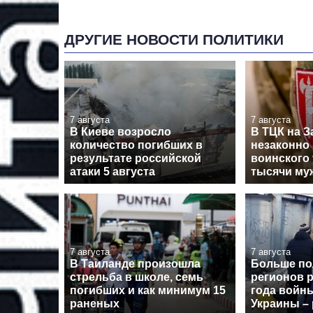
ДРУГИЕ НОВОСТИ ПОЛИТИКИ
7 августа
7 августа
В Киеве возросло
В ТЦК на З
количество погибших в
незаконно 
результате российской
воинского 
атаки 5 августа
тысячи му
7 августа
7 августа
В Таиланде произошла
Больше п
стрельба в школе, семь
регионов р
погибших и как минимум 15
года войн
раненых
Украины – 