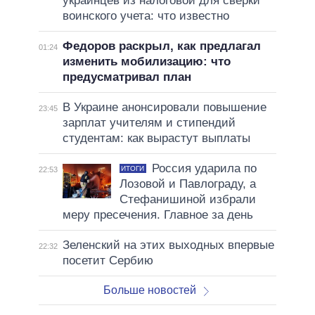
украинцев из налоговой для сверки
воинского учета: что известно
Федоров раскрыл, как предлагал
01:24
изменить мобилизацию: что
предусматривал план
В Украине анонсировали повышение
23:45
зарплат учителям и стипендий
студентам: как вырастут выплаты
Россия ударила по
ИТОГИ
22:53
Лозовой и Павлограду, а
Стефанишиной избрали
меру пресечения. Главное за день
Зеленский на этих выходных впервые
22:32
посетит Сербию
Больше новостей