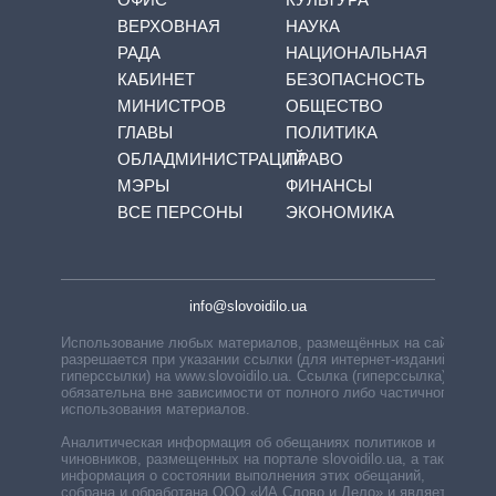
ВЕРХОВНАЯ
НАУКА
РАДА
НАЦИОНАЛЬНАЯ
КАБИНЕТ
БЕЗОПАСНОСТЬ
МИНИСТРОВ
ОБЩЕСТВО
ГЛАВЫ
ПОЛИТИКА
ОБЛАДМИНИСТРАЦИЙ
ПРАВО
МЭРЫ
ФИНАНСЫ
ВСЕ ПЕРСОНЫ
ЭКОНОМИКА
info@slovoidilo.ua
Использование любых материалов, размещённых на сайте,
разрешается при указании ссылки (для интернет-изданий —
гиперссылки) на www.slovoidilo.ua. Ссылка (гиперссылка)
обязательна вне зависимости от полного либо частичного
использования материалов.
Аналитическая информация об обещаниях политиков и
чиновников, размещенных на портале slovoidilo.ua, а также
информация о состоянии выполнения этих обещаний,
собрана и обработана ООО «ИА Слово и Дело» и является