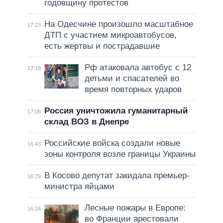
годовщину протестов
На Одесчине произошло масштабное
17:23
ДТП с участием микроавтобусов,
есть жертвы и пострадавшие
Рф атаковала автобус с 12
17:19
детьми и спасателей во
время повторных ударов
Россия уничтожила гуманитарный
17:06
склад ВОЗ в Днепре
Российские войска создали новые
16:43
зоны контроля возле границы Украины
В Косово депутат закидала премьер-
16:29
министра яйцами
Лесные пожары в Европе:
16:24
во Франции арестовали