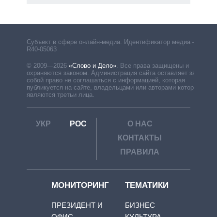
рф
Субъект в сфере онлайн-медиа. Идентификатор медиа –
R40-05063
© 2009—2026
«Слово и Дело»
.
Все права защищены и
охраняются законом. Администрация сайта оставляет за
собой право не соглашаться с информацией, которая
публикуется на сайте, владельцами или авторами которой
являются третьи лица.
УКР
РОС
О НАС
КОНТАКТЫ
ПРАВИЛА
МОНИТОРИНГ
ТЕМАТИКИ
ПРЕЗИДЕНТ И
БИЗНЕС
ОФИС
КУЛЬТУРА