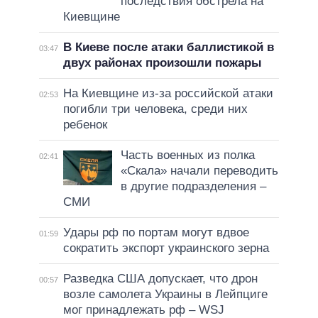
последствия обстрела на
Киевщине
В Киеве после атаки баллистикой в
03:47
двух районах произошли пожары
На Киевщине из-за российской атаки
02:53
погибли три человека, среди них
ребенок
Часть военных из полка
02:41
«Скала» начали переводить
в другие подразделения –
СМИ
Удары рф по портам могут вдвое
01:59
сократить экспорт украинского зерна
Разведка США допускает, что дрон
00:57
возле самолета Украины в Лейпциге
мог принадлежать рф – WSJ