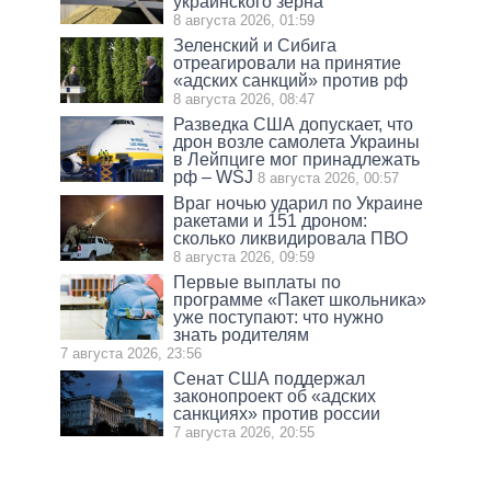
украинского зерна
8 августа 2026, 01:59
Зеленский и Сибига
отреагировали на принятие
«адских санкций» против рф
8 августа 2026, 08:47
Разведка США допускает, что
дрон возле самолета Украины
в Лейпциге мог принадлежать
рф – WSJ
8 августа 2026, 00:57
Враг ночью ударил по Украине
ракетами и 151 дроном:
сколько ликвидировала ПВО
8 августа 2026, 09:59
Первые выплаты по
программе «Пакет школьника»
уже поступают: что нужно
знать родителям
7 августа 2026, 23:56
Сенат США поддержал
законопроект об «адских
санкциях» против россии
7 августа 2026, 20:55