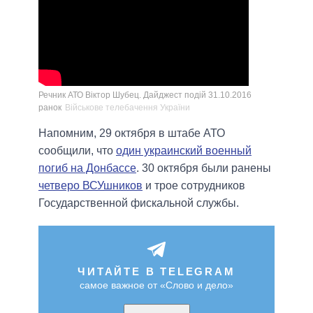
Речник АТО Віктор Шубец. Дайджест подій 31.10.2016
ранок
Військове телебачення України
Напомним, 29 октября в штабе АТО
сообщили, что
один украинский военный
погиб на Донбассе
. 30 октября были ранены
четверо ВСУшников
и трое сотрудников
Государственной фискальной службы.
ЧИТАЙТЕ В TELEGRAM
самое важное от «Слово и дело»