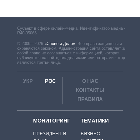
Субъект в сфере онлайн-медиа. Идентификатор медиа –
R40-05063
© 2009—2026
«Слово и Дело»
.
Все права защищены и
охраняются законом. Администрация сайта оставляет за
собой право не соглашаться с информацией, которая
публикуется на сайте, владельцами или авторами которой
являются третьи лица.
УКР
РОС
О НАС
КОНТАКТЫ
ПРАВИЛА
МОНИТОРИНГ
ТЕМАТИКИ
ПРЕЗИДЕНТ И
БИЗНЕС