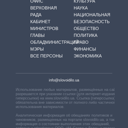
ОФИС
КУЛЬТУРА
ВЕРХОВНАЯ
НАУКА
РАДА
НАЦИОНАЛЬНАЯ
КАБИНЕТ
БЕЗОПАСНОСТЬ
МИНИСТРОВ
ОБЩЕСТВО
ГЛАВЫ
ПОЛИТИКА
ОБЛАДМИНИСТРАЦИЙ
ПРАВО
МЭРЫ
ФИНАНСЫ
ВСЕ ПЕРСОНЫ
ЭКОНОМИКА
info@slovoidilo.ua
Использование любых материалов, размещённых на сайте,
разрешается при указании ссылки (для интернет-изданий —
гиперссылки) на www.slovoidilo.ua. Ссылка (гиперссылка)
обязательна вне зависимости от полного либо частичного
использования материалов.
Аналитическая информация об обещаниях политиков и
чиновников, размещенных на портале slovoidilo.ua, а также
информация о состоянии выполнения этих обещаний,