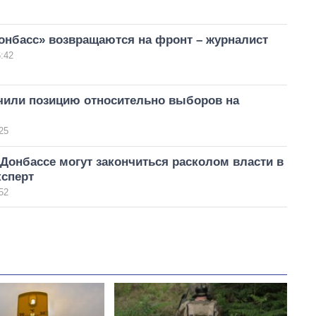
онбасс» возвращаются на фронт – журналист
:42
чили позицию относительно выборов на
25
Донбассе могут закончиться расколом власти в
ксперт
52