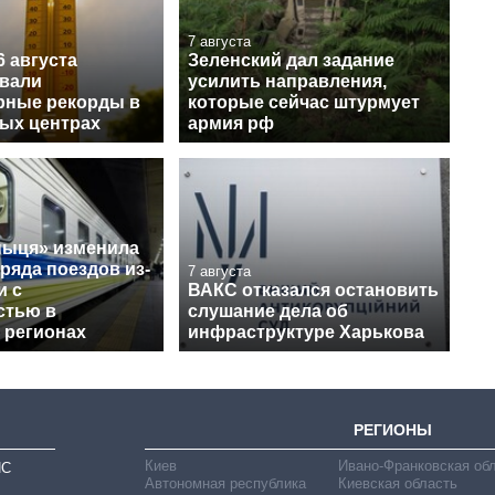
7 августа
6 августа
Зеленский дал задание
вали
усилить направления,
рные рекорды в
которые сейчас штурмует
ных центрах
армия рф
ныця» изменила
ряда поездов из-
7 августа
и с
ВАКС отказался остановить
стью в
слушание дела об
 регионах
инфраструктуре Харькова
РЕГИОНЫ
Киев
Ивано-Франковская об
ИС
Автономная республика
Киевская область