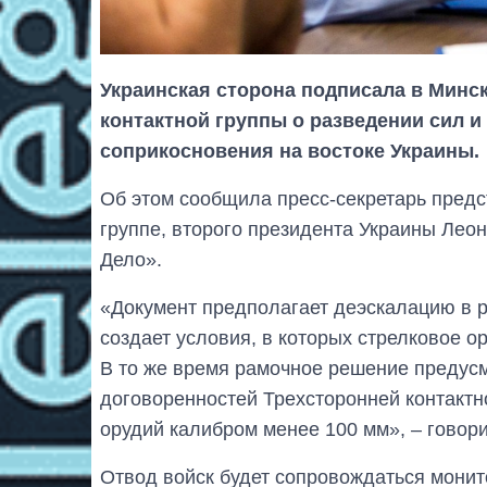
Украинская сторона подписала в Минс
контактной группы о разведении сил и
соприкосновения на востоке Украины.
Об этом сообщила пресс-секретарь предс
группе, второго президента Украины Лео
Дело».
«Документ предполагает деэскалацию в 
создает условия, в которых стрелковое о
В то же время рамочное решение преду
договоренностей Трехсторонней контактн
орудий калибром менее 100 мм», – говор
Отвод войск будет сопровождаться мони