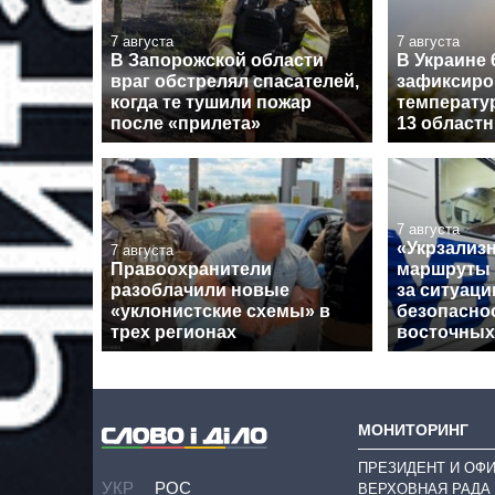
7 августа
7 августа
В Запорожской области
В Украине 
враг обстрелял спасателей,
зафиксиро
когда те тушили пожар
температу
после «прилета»
13 област
7 августа
«Укрзализ
7 августа
Правоохранители
маршруты 
разоблачили новые
за ситуаци
«уклонистские схемы» в
безопасно
трех регионах
восточных
МОНИТОРИНГ
ПРЕЗИДЕНТ И ОФ
УКР
РОС
ВЕРХОВНАЯ РАДА