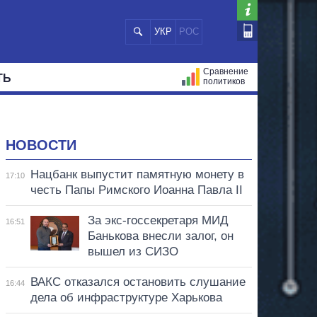
УКР
РОС
Сравнение
ТЬ
политиков
СТРАЦИЙ
МЭРЫ
ВСЕ ПЕРСОНЫ
НОВОСТИ
Нацбанк выпустит памятную монету в
17:10
честь Папы Римского Иоанна Павла II
За экс-госсекретаря МИД
16:51
Банькова внесли залог, он
вышел из СИЗО
ВАКС отказался остановить слушание
16:44
дела об инфраструктуре Харькова