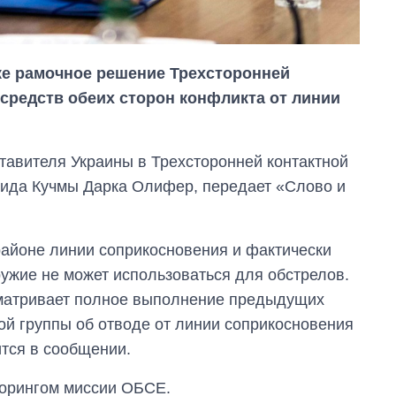
ке рамочное решение Трехсторонней
 средств обеих сторон конфликта от линии
тавителя Украины в Трехсторонней контактной
нида Кучмы Дарка Олифер, передает «Слово и
районе линии соприкосновения и фактически
Экономика ИИ-
ружие не может использоваться для обстрелов.
гигантов: сколько
стоят и
сматривает полное выполнение предыдущих
зарабатывают
ой группы об отводе от линии соприкосновения
OpenAI и Anthropic
ится в сообщении.
торингом миссии ОБСЕ.