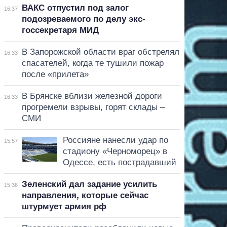
ВАКС отпустил под залог
16:37
подозреваемого по делу экс-
госсекретаря МИД
В Запорожской области враг обстрелял
16:33
спасателей, когда те тушили пожар
после «прилета»
В Брянске вблизи железной дороги
16:33
прогремели взрывы, горят склады –
СМИ
Россияне нанесли удар по
15:57
стадиону «Черноморец» в
Одессе, есть пострадавший
Зеленский дал задание усилить
15:36
направления, которые сейчас
штурмует армия рф