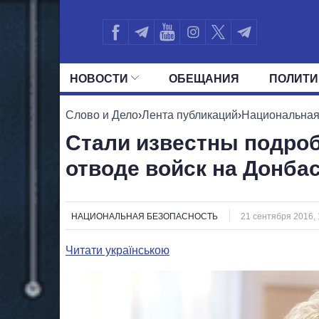
НОВОСТИ
ОБЕЩАНИЯ
ПОЛИТИ
ВСЕ ПОЛИТИКИ
ПРЕЗИДЕНТ И ОФ
Слово и Дело
›
Лента публикаций
›
Национальная
Стали известны подро
отводе войск на Донба
НАЦИОНАЛЬНАЯ БЕЗОПАСНОСТЬ
21 сентября 2016, 
Читати українською