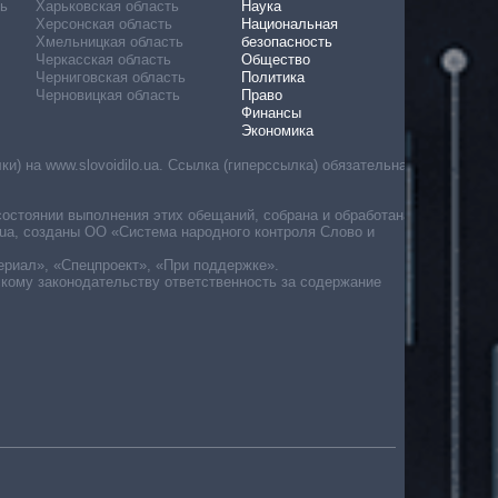
ь
Харьковская область
Наука
Херсонская область
Национальная
Хмельницкая область
безопасность
Черкасская область
Общество
Черниговская область
Политика
Черновицкая область
Право
Финансы
Экономика
) на www.slovoidilo.ua. Ссылка (гиперссылка) обязательна
состоянии выполнения этих обещаний, собрана и обработана
ua, созданы ОО «Система народного контроля Слово и
ериал», «Спецпроект», «При поддержке».
скому законодательству ответственность за содержание