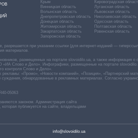
Крым
Кировоградская област
РОВ
Винницкая область
Луганская область
Волынская область
Львовская область
ЦИЙ
Днепропетровская область
Николаевская область
Донецкая область
Одесская область
Житомирская область
Полтавская область
Закарпатская область
Ровенская область
Запорожская область
 разрешается при указании ссылки (для интернет-изданий — гиперссылки
ния материалов.
овников, размещенных на портале slovoidilo.ua, а также информация о 
«ИА Слово и Дело». Инфографики, размещенные на портале slovoidilo.
о контроля Слово и Дело».
х рекламы: «Промо», «Новости компаний», «Позиция», «Партнерский мат
е суждения, обнародованные в рекламных материалах. Согласно украин
R40-05063
раняются законом. Администрация сайта
, которая публикуется на сайте, владельцами
info@slovoidilo.ua