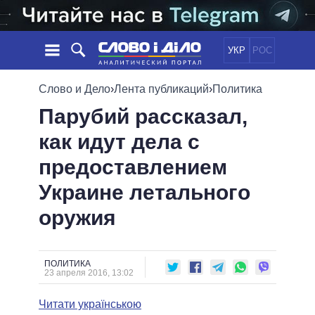
УКР
РОС
НОВОСТИ
Слово и Дело
›
Лента публикаций
›
Политика
Парубий рассказал,
ОБЕЩАНИЯ
ЛЕНТА
ПОЛИТИКА
как идут дела с
СОБЫТИЯ
ЭКОНОМИКА
ПОЛИТИКИ
предоставлением
СТАТЬИ
ОБЩЕСТВО
ИНФОГРАФИКА
МНЕНИЯ
МИР
ВСЕ ПОЛИТИКИ
Украине летального
ОБЗОРЫ
ПРЕЗИДЕНТ И ОФИС
оружия
ВИДЕО
ДАЙДЖЕСТЫ
ВЕРХОВНАЯ РАДА
ПОДДЕРЖАТЬ
КАБИНЕТ МИНИСТРОВ
ГЛАВЫ ОБЛАДМИНИСТРАЦИЙ
ПОЛИТИКА
СРАВНЕНИЕ ПОЛИТИКОВ
23 апреля 2016, 13:02
МЭРЫ
Читати українською
ВСЕ ПЕРСОНЫ